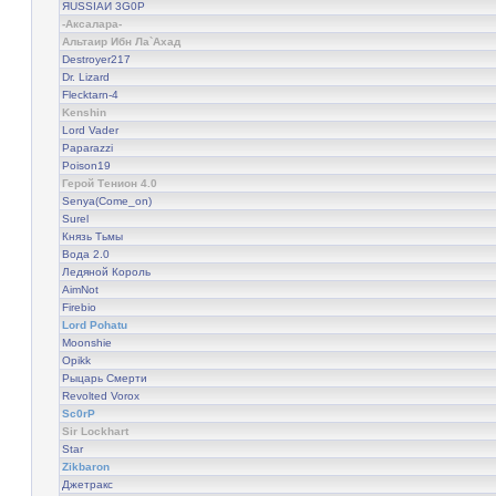
ЯUSSIAИ 3G0Р
-Аксалара-
Альтаир Ибн Ла`Ахад
Destroyer217
Dr. Lizard
Flecktarn-4
Kenshin
Lord Vader
Paparazzi
Poison19
Герой Тенион 4.0
Senya(Come_on)
Surel
Князь Тьмы
Вода 2.0
Ледяной Король
AimNot
Firebio
Lord Pohatu
Moonshie
Opikk
Рыцарь Смерти
Revolted Vorox
Sc0rP
Sir Lockhart
Star
Zikbaron
Джетракс