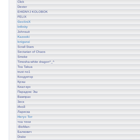
Click
Dexter
EHIDNYJ KOLOBOK
FELIX
GecliniX
Infinity
Johnsuit
Kazooki
knigurai
Scrall Stars
Sectarian of Chaos
Smoke
Timosha-white dragon^_^
Toa Takua
trust no1
Кондуктор
Крэш
Киал-кун
Парадокс Эш
Вампрах
Зеск
Иной
Лариска
Негус Тот
тоа тени
-BioMan-
Балкович
Drake