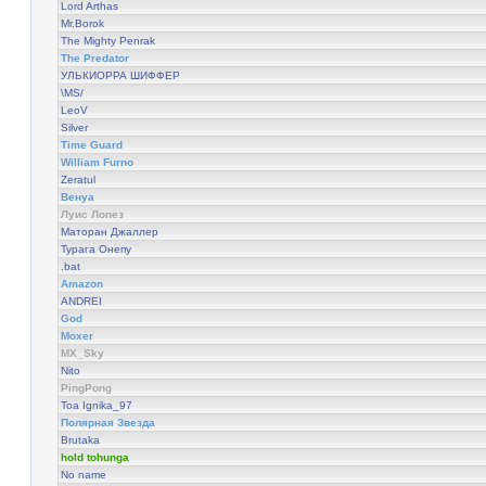
Lord Arthas
Mr.Borok
The Mighty Penrak
The Predator
УЛЬКИОРРА ШИФФЕР
\MS/
LeoV
Silver
Time Guard
William Furno
Zeratul
Венуа
Луис Лопез
Маторан Джаллер
Турага Онепу
.bat
Amazon
ANDREI
God
Moxer
MX_Sky
Nito
PingPong
Toa Ignika_97
Полярная Звезда
Brutaka
hold tohunga
No name