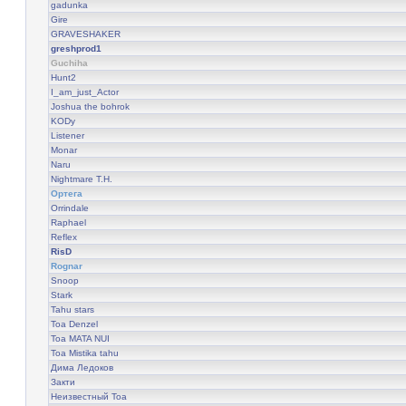
gadunka
Gire
GRAVESHAKER
greshprod1
Guchiha
Hunt2
I_am_just_Actor
Joshua the bohrok
KODy
Listener
Monar
Naru
Nightmare T.H.
Ортега
Orrindale
Raphael
Reflex
RisD
Rognar
Snoop
Stark
Tahu stars
Toa Denzel
Toa MATA NUI
Toa Mistika tahu
Дима Ледоков
Закти
Неизвестный Тоа