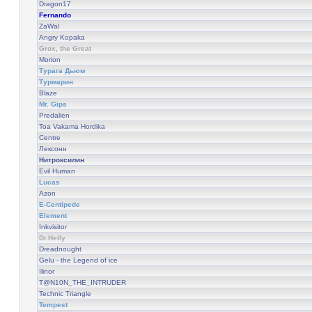
Dragon17
Fernando
ZaWal
Angry Kopaka
Grox, the Great
Morion
Турага Дьюм
Турмарин
Blaze
Mr. Gips
Predalien
Toa Vakama Hordika
Centre
Лексонн
Нитроксилин
Evil Human
Lucas
Azon
E-Centipede
Element
Inkvisitor
Dr.Helly
Dreadnought
Gelu - the Legend of ice
Ilinor
T@N10N_THE_INTRUDER
Technic Triangle
Tempest