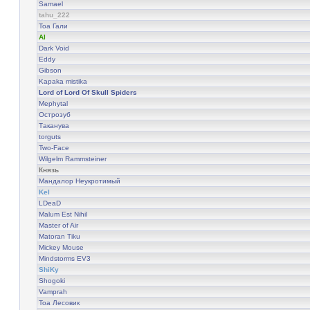
Samael
tahu_222
Тоа Гали
Al
Dark Void
Eddy
Gibson
Kapaka mistika
Lord of Lord Of Skull Spiders
Mephytal
Острозуб
Tаканува
torguts
Two-Face
Wilgelm Rammsteiner
Князь
Мандалор Неукротимый
Kel
LDeaD
Malum Est Nihil
Master of Air
Matoran Tiku
Mickey Mouse
Mindstorms EV3
ShiKy
Shogoki
Vamprah
Тоа Лесовик