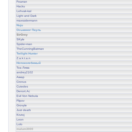
Fearran
Hacku
Lehvak-kal
Light and Dark
maxraidermann
Nuju
Осьминог Пауль
SirGrey
SKyle
Spider-man
TheCunningBatman
Twilight Hunter
Z.a.k.t.a.n.
Непоколебимый
Тоа Лива
andrey2102
Аккар
Cronus
Cutedes
Denort.Ac
Evil Von Nebula
Flipov
Grovyle
Just death
Krutoj
Leon
Lolo
malum3000