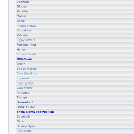
gen0cide
Globus
Paradox
Malum
Salok
-kopaka mata-
Khorak-kal
Valindra
шурупоWёrt
Маторан Код
Homer
Frozen Death
OSP-Scata
Tehnо
Space Marine
Cole MacGrath
Impower
-В@К@М@-
Galvanizze
Angonce
Тамару
Swarmlord
UNSC Levtor
Theta Sigma yos'Phelium
DesolasS
Ginar
Похату Нува
-Dex Starr-