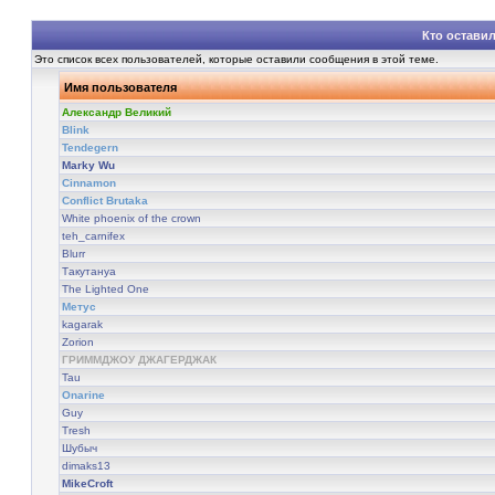
Кто остави
Это список всех пользователей, которые оставили сообщения в этой теме.
Имя пользователя
Александр Великий
Blink
Tendegern
Marky Wu
Cinnamon
Conflict Brutaka
White phoenix of the crown
teh_carnifex
Blurr
Такутануа
The Lighted One
Метус
kagarak
Zorion
ГРИММДЖОУ ДЖАГЕРДЖАК
Tau
Onarine
Guy
Tresh
Шубыч
dimaks13
MikeCroft