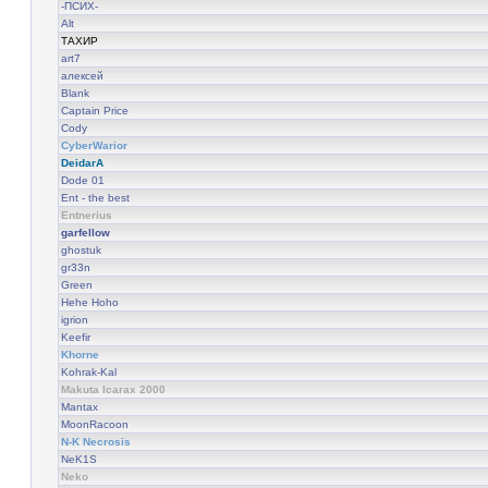
-ПСИХ-
Alt
ТАХИР
art7
алексей
Blank
Captain Price
Cody
CyberWarior
DeidarA
Dode 01
Ent - the best
Entnerius
garfellow
ghostuk
gr33n
Green
Hehe Hoho
igrion
Keefir
Khorne
Kohrak-Kal
Makuta Icarax 2000
Mantax
MoonRacoon
N-K Necrosis
NeK1S
Neko