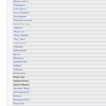
Макута света
Таканувыч
Тейн Криос
Тоа of Destiny
Тоа Нидики
Тёмный охотник
ШамаТур утка
--Malum--
-Mata nui-
-Tahu_Mistika-
-Toa_Tahu-
-v@k@m@-
-Vakama-
50Reidak50
Балта
99alesha
AGNOSTOS
Aid[kiv]
Aktinoid
Anime-Fan
Rolan Dair
makuta Antroz
Турага Макута
Артемис Фаул
arthurstaves47
BioGod
BloodyXaTuKo
Boba Fett