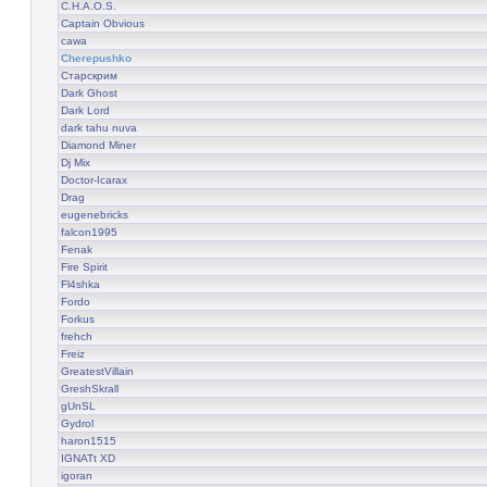
C.H.A.O.S.
Captain Obvious
cawa
Cherepushko
Старскрим
Dark Ghost
Dark Lord
dark tahu nuva
Diamond Miner
Dj Mix
Doctor-Icarax
Drag
eugenebricks
falcon1995
Fenak
Fire Spirit
Fl4shka
Fordo
Forkus
frehch
Freiz
GreatestVillain
GreshSkrall
gUnSL
Gydrol
haron1515
IGNATt XD
igoran