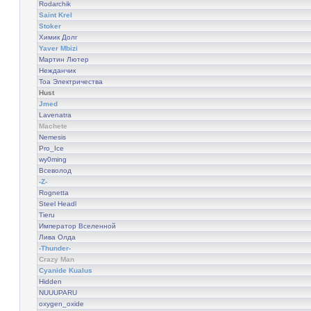
Rodarchik
Saint Krel
Stoker
Химик Долг
Yaver Mbizi
Мартин Лютер
Нежданчик
Тоа Электричества
Hust
Jmed
Lavenatra
Machete
Nemesis
Pro_Ice
wy0ming
Всеволод
-Z-
Rognetta
Steel Headl
Tieru
Император Вселенной
Лива Олда
-Thunder-
Crazy Man
Cyanide Kualus
Hidden
NUUUPARU
oxygen_oxide