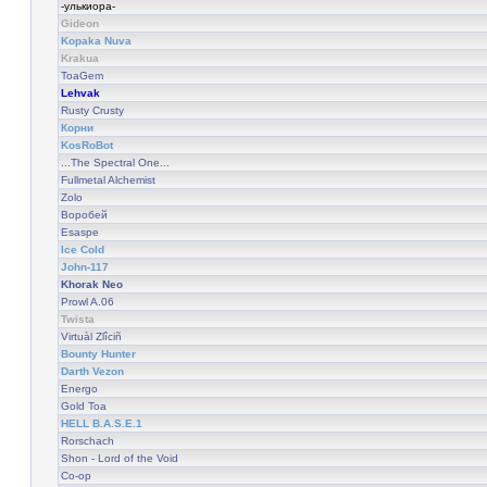
-улькиора-
Gideon
Kopaka Nuva
Krakua
ToaGem
Lehvak
Rusty Crusty
Корни
KosRoBot
...The Spectral One...
Fullmetal Alchemist
Zolo
Воробей
Esaspe
Ice Cold
John-117
Khorak Neo
Prowl A.06
Twista
Virtuàl Zlîciñ
Bounty Hunter
Darth Vezon
Energo
Gold Toa
HELL B.A.S.E.1
Rorschach
Shon - Lord of the Void
Co-op