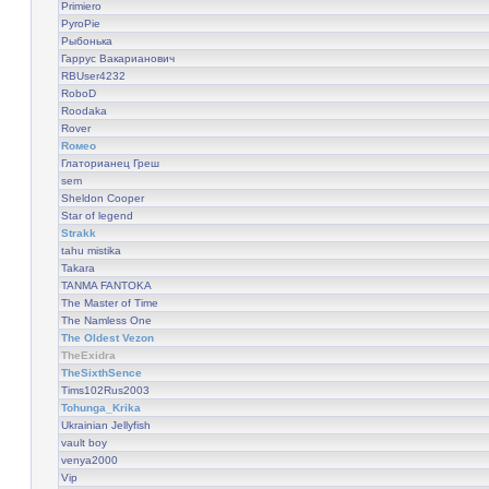
Primiero
PyroPie
Рыбонька
Гаррус Вакарианович
RBUser4232
RoboD
Roodaka
Rover
Rомео
Глаторианец Греш
sem
Sheldon Cooper
Star of legend
Strakk
tahu mistika
Takara
TANMA FANTOKA
The Master of Time
The Namless One
The Oldest Vezon
TheExidra
TheSixthSence
Tims102Rus2003
Tohunga_Krika
Ukrainian Jellyfish
vault boy
venya2000
Vip