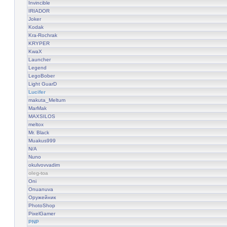
Invincible
IRIADOR
Joker
Kodak
Kra-Rochrak
KRYPER
KwaX
Launcher
Legend
LegoBober
Light GuarD
Lucifer
makuta_Meltum
MarMak
MAXSILOS
meltox
Mr. Black
Muakus999
N/A
Nuno
okulvovvadim
oleg-toa
Oni
Onuanuva
Оружейник
PhotoShop
PixelGamer
PNP