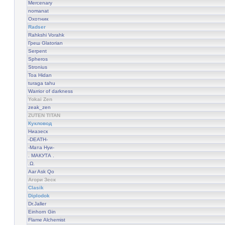
Mercenary
nomanat
Охотник
Radser
Rahkshi Vorahk
Греш Glatorian
Serpent
Spheros
Stronius
Toa Hidan
turaga tahu
Warrior of darkness
Yokai Zen
zeak_zen
ZUTEN TITAN
Кукловод
Ниазеск
-DEATH-
-Мата Нуи-
. МАКУТА .
.Ω.
Aar Ask Qo
Агори Зеск
Clasik
Diplodok
Dr.Jaller
Einhorn Gin
Flame Alchemist