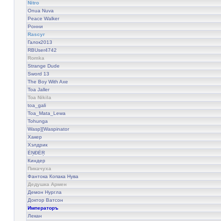
Nitro
Onua Nuva
Peace Walker
Ронни
Rascyr
Галок2013
RBUser4742
Romka
Strange Dude
Sword 13
The Boy With Axe
Toa Jaller
Toa Nikila
toa_gali
Toa_Mata_Lewa
Tohunga
Wasp][Waspinator
Хакер
Хэлдрик
ĖŅÐĖŖ
Киндер
Пикачуха
Фантока Копака Нува
Дедушка Армен
Демон Нургла
Доктор Ватсон
Императоръ
Лекан