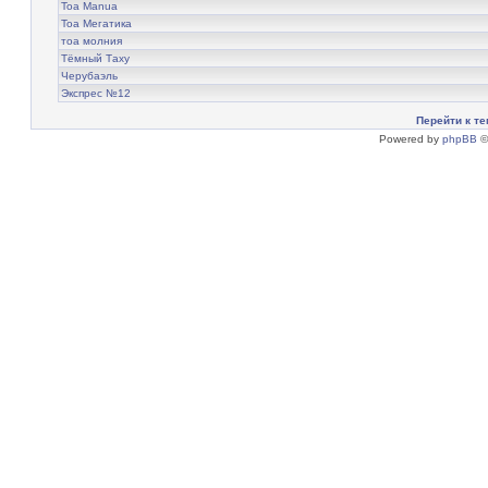
Тоа Мanua
Тоа Мегатика
тоа молния
Тёмный Таху
Черубаэль
Экспрес №12
Перейти к те
Powered by
phpBB
©