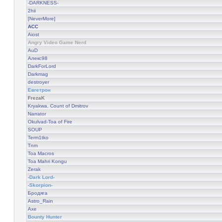
-DARKNESS-
2hii
[NeverMore]
ACC
Aiost
Angry Video Game Nerd
AuD
Алекс98
DarkForLord
Darkmag
destroyer
Евгетрон
FrezaK
Kryakwa, Count of Dmitrov
Narrator
Okulvad-Toa of Fire
SOUP
Term1tko
Tnm
Toa Macros
Toa Mahri Kongu
Zerak
-Dark Lord-
-Skorpion-
Бродяга
Astro_Rain
Axe
Bounty Hunter