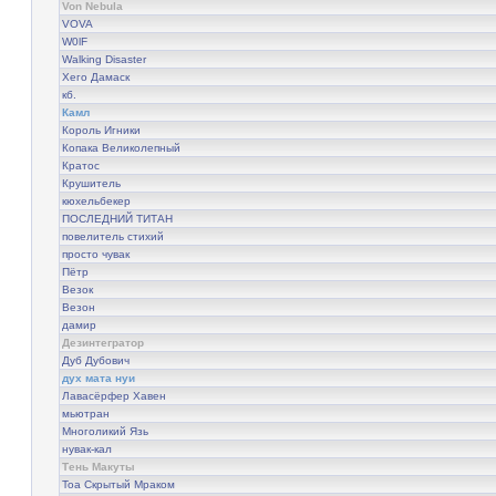
Von Nebula
VOVA
W0lF
Walking Disaster
Хего Дамаск
кб.
Камл
Король Игники
Копака Великолепный
Кратос
Крушитель
кюхельбекер
ПОСЛЕДНИЙ ТИТАН
повелитель стихий
просто чувак
Пётр
Везок
Везон
дамир
Дезинтегратор
Дуб Дубович
дух мата нуи
Лавасёрфер Хавен
мьютран
Многоликий Язь
нувак-кал
Тень Макуты
Тоа Скрытый Мраком