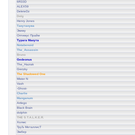
6R33D
ALEX59
DeleteDz
Dolg
Henry Jones
Такутанува
Экиму
Оптимус Прайм
Турага Макута
Notabenoid
The_Assassin
Bruno
Gedeonus
The_Hazrak
Gretzky
The Shadowed One
Mister N
Vash
-Ghost-
Charlie
Manganum
Artlego
Black Brain
dolphin
THE S.T.A.L.K.E.R.
Холмс
ТруЪ МеталлисТ
Эмбер