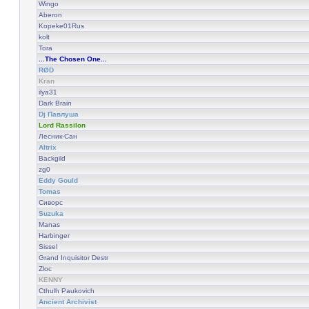
Wingo
Aberon
Kopeke01Rus
kolt
Tora
...The Chosen One...
RØD
Kran
ilya31
Dark Brain
Dj Павлуша
Lord Rassilon
Лесник-Сан
Altrix
Backgild
zg0
Eddy Gould
Tomas
Сиворс
Suzuka
Manas
Harbinger
Sissel
Grand Inquisitor Destr
Zloc
KENNY
Cthulh Paukovich
Ancient Archivist