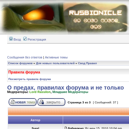
Вход
Регистрация
Сообщения без ответов
|
Активные темы
Список форумов
»
Для новых пользователей
»
Свод Правил
Правила форума
Посмотреть правила форума
О предах, правилах форума и не только
Модераторы:
Lord Rassilon
,
Младшие Модераторы
Страница
3
из
3
[ Сообщений: 37 ]
Автор
Surel
Добавлено:
Вт июн 15, 2010 10:04 pm