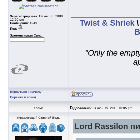
____________
Зарегистрирован:
Сб авг 30, 2008
12:20 pm
Twist & Shriek
Сообщения:
4949
Пол:
В
Элементарная Сила:
"Only the empt
a
Вернуться к началу
Перейти в конец
Холмс
Добавлено:
Вт июн 15, 2010 10:05 pm
Управляющий Стихией Воды
Lord Rassilon пи