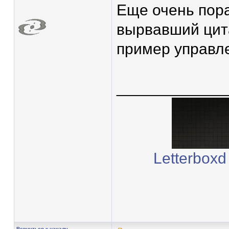
Еще очень пор
вырвавший цита
пример управл
____________
Letterboxd
Вернуться к началу