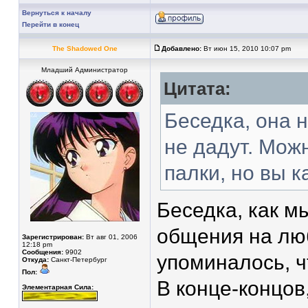
Вернуться к началу
Перейти в конец
The Shadowed One
Добавлено:
Вт июн 15, 2010 10:07 pm
Младший Администратор
Цитата:
Беседка, она н
не дадут. Мож
палки, но вы к
Беседка, как м
общения на лю
Зарегистрирован:
Вт авг 01, 2006
12:18 pm
Сообщения:
9902
упоминалось, ч
Откуда:
Санкт-Петербург
Пол:
В конце-концов
Элементарная Сила: