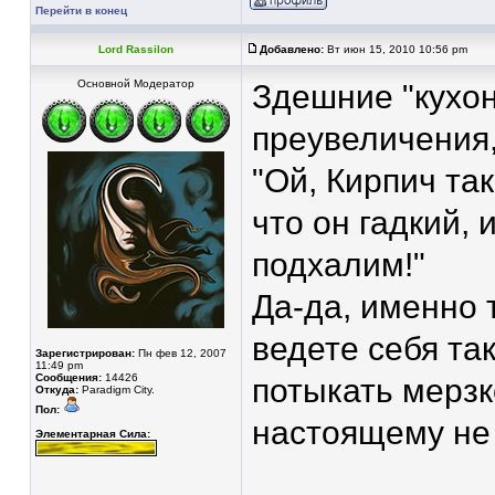
Перейти в конец
Lord Rassilon
Добавлено:
Вт июн 15, 2010 10:56 pm
Основной Модератор
Здешние "кухо
преувеличения,
"Ой, Кирпич так
что он гадкий, 
подхалим!"
Да-да, именно т
ведете себя та
Зарегистрирован:
Пн фев 12, 2007
11:49 pm
Сообщения:
14426
потыкать мерзко
Откуда:
Paradigm City.
Пол:
настоящему не
Элементарная Сила: