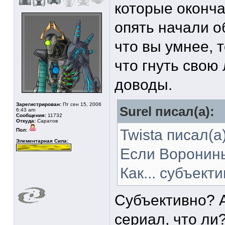
которые оконч
опять начали о
что вы умнее, 
что гнуть свою
доводы.
Зарегистрирован:
Пт сен 15, 2006
Surel писал(а):
6:43 am
Сообщения:
11732
Откуда:
Саратов
Twista писал(а)
Пол:
Элементарная Сила:
Если Воронины
Как... субъект
Субъективно? А
сериал, что ли