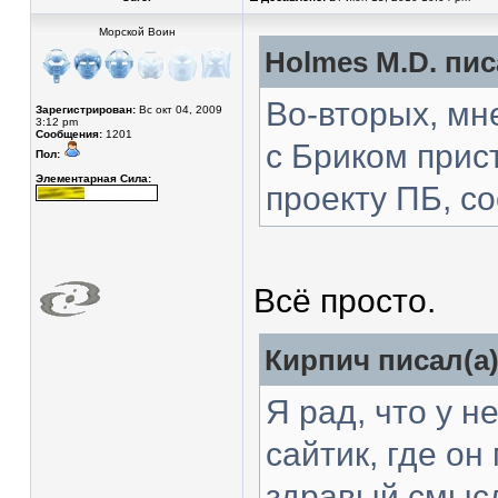
Морской Воин
Holmes M.D. пис
Во-вторых, мн
Зарегистрирован:
Вс окт 04, 2009
3:12 pm
Сообщения:
1201
с Бриком прист
Пол:
Элементарная Сила:
проекту ПБ, с
Всё просто.
Кирпич писал(а)
Я рад, что у 
сайтик, где он
здравый смысл