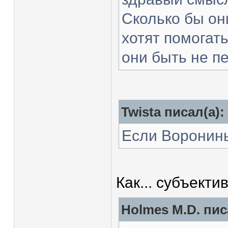
Сколько бы он
хотят помогат
они быть не п
Twista писал(а):
Если Воронины
Как... субъект
Holmes M.D. пис