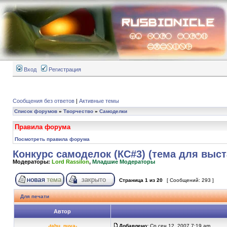
Вход
Регистрация
Сообщения без ответов
|
Активные темы
Список форумов
»
Творчество
»
Самоделки
Правила форума
Посмотреть правила форума
Конкурс самоделок (КС#3) (тема для выс
Модераторы:
Lord Rassilon
,
Младшие Модераторы
Страница
1
из
20
[ Сообщений: 293 ]
Для печати
Автор
-tahu_nuva-
Добавлено:
Ср сен 12, 2007 7:19 am