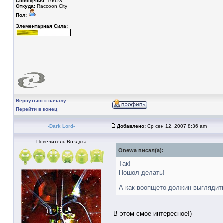
Сообщения:
16023
Откуда:
Raccoon City
Пол:
Элементарная Сила:
Вернуться к началу
Перейти в конец
-Dark Lord-
Добавлено:
Ср сен 12, 2007 8:36 am
Повелитель Воздуха
Onewa писал(а):
Так!
Пошол делать!
А как воопщето должин выгляди
В этом смое интересное!)