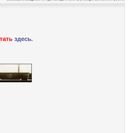
итать
здесь
.