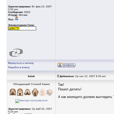
Зарегистрирован:
Вт фев 13, 2007
2:52 pm
Сообщения:
5003
Откуда:
Москва
Пол:
Элементарная Сила:
Вернуться к началу
Перейти в конец
Salok
Добавлено:
Ср сен 12, 2007 8:33 am
Обладающий Стихией Камня
Так!
Пошол делать!
А как воопщето должин выглядить
Зарегистрирован:
Ср май 02, 2007
5:24 pm