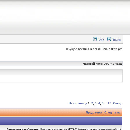
FAQ
Поиск
Текущее время: Сб авг 08, 2026 8:55 pm
Часовой пояс: UTC + 3 часа
На страницу
1
,
2
,
3
,
4
,
5
...
20
След.
Пред. тема
|
След. тема
Заголовок сообщения:
Конкурс самоделок (КС#3) (тема для выставления работ)