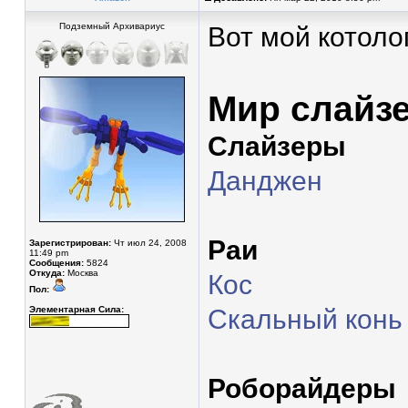
Подземный Архивариус
Вот мой котоло
Мир слайз
Слайзеры
Данджен
Раи
Зарегистрирован:
Чт июл 24, 2008
11:49 pm
Сообщения:
5824
Откуда:
Москва
Кос
Пол:
Элементарная Сила:
Скальный конь
Роборайдеры