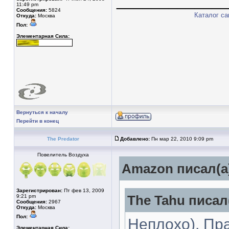
____________
11:49 pm
Сообщения:
5824
Каталог с
Откуда:
Москва
Пол:
Элементарная Сила:
Вернуться к началу
Перейти в конец
The Predator
Добавлено:
Пн мар 22, 2010 9:09 pm
Повелитель Воздуха
Amazon писал(а
Зарегистрирован:
Пт фев 13, 2009
9:21 pm
The Tahu писал(
Сообщения:
2967
Откуда:
Москва
Пол:
Неплохо). Пр
Элементарная Сила: