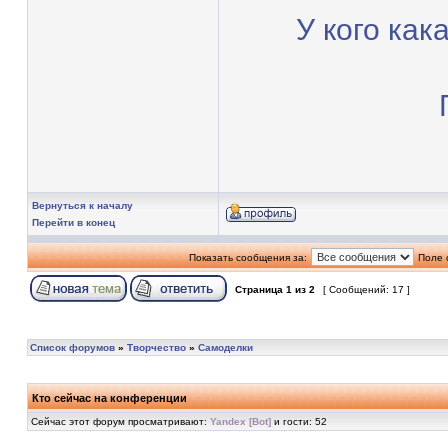
У кого как
Вернуться к началу
Перейти в конец
Показать сообщения за:
Поле 
Страница
1
из
2
[ Сообщений: 17 ]
Список форумов
»
Творчество
»
Самоделки
Кто сейчас на конференции
Сейчас этот форум просматривают:
Yandex [Bot]
и гости: 52