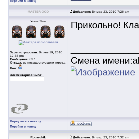
Перейти в конец
MASTER GOD
Добавлено:
Вт мар 23, 2010 7:26 am
Узник Ямы
Прикольно! Кл
____________
Зарегистрирован:
Вт янв 19, 2010
12:38 pm
Смена имени:a
Сообщения:
637
Откуда:
из несуществуещего города
Пол:
Элементарная Сила:
Вернуться к началу
Перейти в конец
Rodarchik
Добавлено:
Вт мар 23, 2010 7:32 am