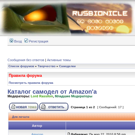
Вход
Регистрация
Сообщения без ответов
|
Активные темы
Список форумов
»
Творчество
»
Самоделки
Правила форума
Посмотреть правила форума
Каталог самодел от Amazon'а
Модераторы:
Lord Rassilon
,
Младшие Модераторы
Страница
1
из
2
[ Сообщений: 17 ]
Для печати
Автор
Amazon
Добавлено:
Пн мар 22, 2010 8:56 pm