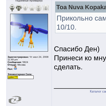
Подземный Архивариус
Toa Nuva Kopaka
Прикольно са
10/10.
Спасибо Ден)
Принеси ко мну
Зарегистрирован:
Чт июл 24, 2008
11:49 pm
Сообщения:
5824
сделать.
Откуда:
Москва
Пол:
Элементарная Сила:
____________
Каталог с