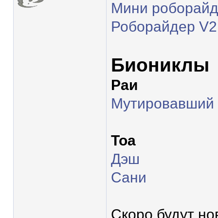
Мини роборай
Роборайдер V2
Биониклы
Раи
Мутировавший 
Тоа
Дэш
Сани
Скоро будут н