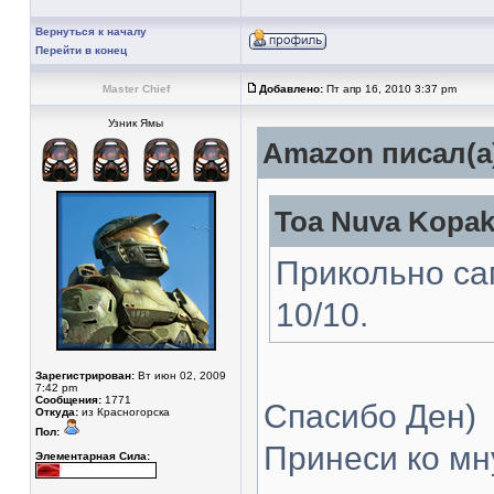
Вернуться к началу
Перейти в конец
Master Chief
Добавлено:
Пт апр 16, 2010 3:37 pm
Узник Ямы
Amazon писал(а
Toa Nuva Kopak
Прикольно са
10/10.
Зарегистрирован:
Вт июн 02, 2009
7:42 pm
Сообщения:
1771
Спасибо Ден)
Откуда:
из Красногорска
Пол:
Принеси ко мну
Элементарная Сила: