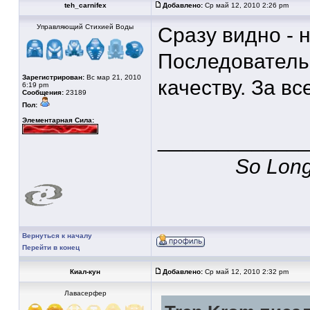
teh_carnifex
Добавлено:
Ср май 12, 2010 2:26 pm
Управляющий Стихией Воды
Сразу видно - 
Последователь
Зарегистрирован:
Вс мар 21, 2010
качеству. За все
6:19 pm
Сообщения:
23189
Пол:
Элементарная Сила:
____________
So Long,
Вернуться к началу
Перейти в конец
Киал-кун
Добавлено:
Ср май 12, 2010 2:32 pm
Лавасерфер