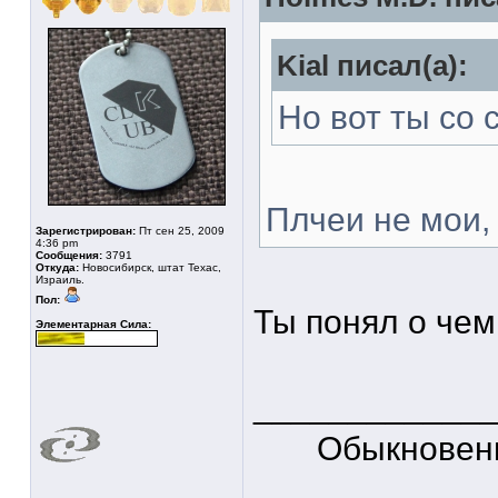
Kial писал(а):
Но вот ты со 
Плчеи не мои,
Зарегистрирован:
Пт сен 25, 2009
4:36 pm
Сообщения:
3791
Откуда:
Новосибирск, штат Техас,
Израиль.
Пол:
Ты понял о чем 
Элементарная Сила:
____________
Обыкновен