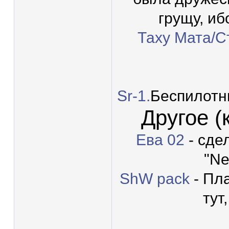
грущу, иб
Таху Мата/С
Sr-1.
Беспилотн
Другое (
Ева 02
- сде
"Ne
ShW pack
- Пла
тут