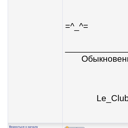
=^_^=
____________
Обыкновен
Le_Clu
Вернуться к началу