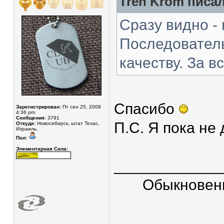
Tren Krom писал
Сразу видно -
Последовател
качеству. За вс
Спасибо
Зарегистрирован:
Пт сен 25, 2009
4:36 pm
Сообщения:
3791
П.С. Я пока не
Откуда:
Новосибирск, штат Техас,
Израиль.
Пол:
Элементарная Сила:
____________
Обыкновен