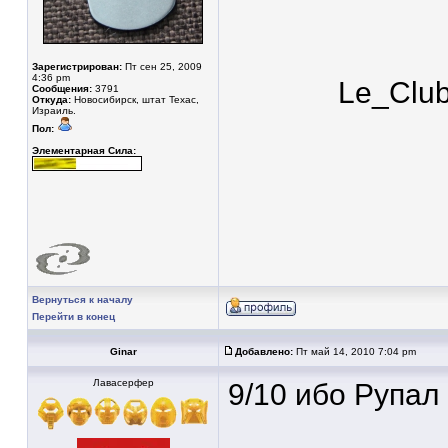
Зарегистрирован:
Пт сен 25, 2009
4:36 pm
Le_Clu
Сообщения:
3791
Откуда:
Новосибирск, штат Техас,
Израиль.
Пол:
Элементарная Сила:
Вернуться к началу
Перейти в конец
Ginar
Добавлено:
Пт май 14, 2010 7:04 pm
Лавасерфер
9/10 ибо Рупал 