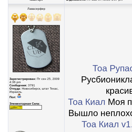
Лавасерфер
Тоа Рупа
Русбионикла
Зарегистрирован:
Пт сен 25, 2009
4:36 pm
Сообщения:
3791
красив
Откуда:
Новосибирск, штат Техас,
Израиль.
Пол:
Тоа Киал
Моя п
Элементарная Сила:
Вышло неплохо,
Тоа Киал v1