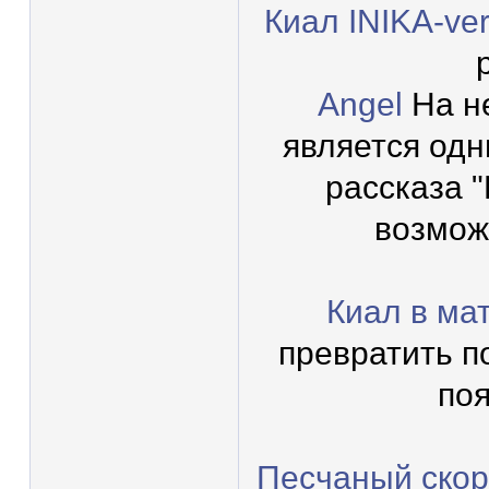
Киал INIKA-ver
Angel
На н
является одн
рассказа "
возмож
Киал в ма
превратить п
поя
Песчаный ско