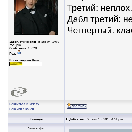
Третий: неплох.
Дабл третий: не
Четвертый: клас
Зарегистрирован:
Пт апр 04, 2008
7:23 pm
Сообщения:
26020
Пол:
Элементарная Сила:
Вернуться к началу
Перейти в конец
Киал-кун
Добавлено:
Чт май 13, 2010 4:51 pm
Лавасерфер