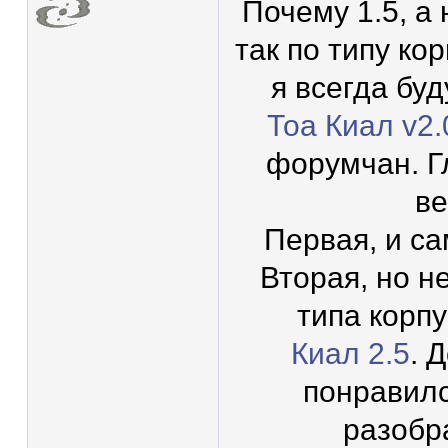
Почему 1.5, а 
так по типу ко
я всегда буд
Тоа Киал v2.
форумчан. Г
ве
Первая, и са
Вторая, но н
типа корп
Киал 2.5
. 
понравилс
разобра