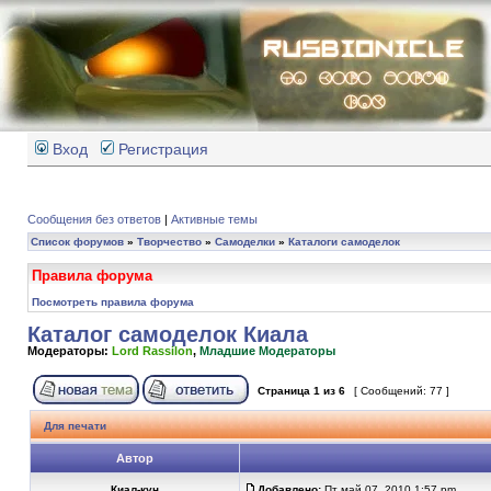
Вход
Регистрация
Сообщения без ответов
|
Активные темы
Список форумов
»
Творчество
»
Самоделки
»
Каталоги самоделок
Правила форума
Посмотреть правила форума
Каталог самоделок Киала
Модераторы:
Lord Rassilon
,
Младшие Модераторы
Страница
1
из
6
[ Сообщений: 77 ]
Для печати
Автор
Киал-кун
Добавлено:
Пт май 07, 2010 1:57 pm