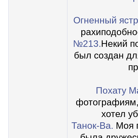
Огненный яст
рахиподобное
№213.
Некий п
был создан для
пр
Похату М
фотографиям, 
хотел уб
Танок-Ва.
Моя п
была дружеск