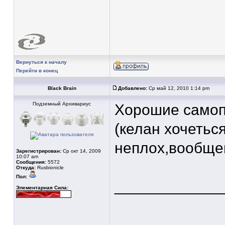
Вернуться к началу
Перейти в конец
Black Brain
Добавлено:
Ср май 12, 2010 1:14 pm
Подземный Архивариус
Хорошие самоп
(келан хочетьс
неплох,вообще
Зарегистрирован:
Ср окт 14, 2009
10:07 am
Сообщения:
5572
Откуда:
Rusbionicle
Пол:
____________
Элементарная Сила: