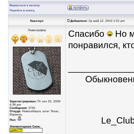
Вернуться к началу
Перейти в конец
Киал-кун
Добавлено:
Ср май 12, 2010 1:01 pm
Лавасерфер
Спасибо
Но м
понравился, кт
____________
Обыкновен
Зарегистрирован:
Пт сен 25, 2009
4:36 pm
Сообщения:
3791
Откуда:
Новосибирск, штат Техас,
Израиль.
Le_Clu
Пол:
Элементарная Сила: