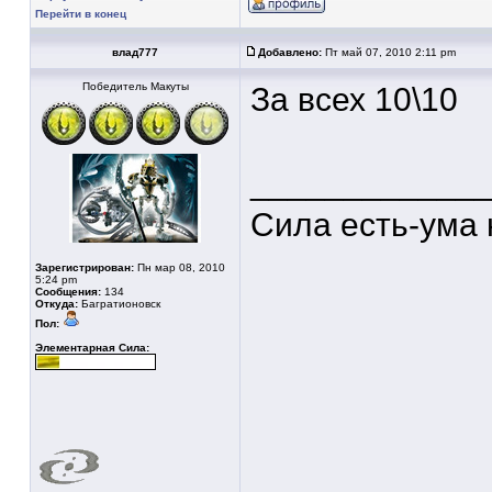
Перейти в конец
влад777
Добавлено:
Пт май 07, 2010 2:11 pm
Победитель Макуты
За всех 10\10
____________
Сила есть-ума 
Зарегистрирован:
Пн мар 08, 2010
5:24 pm
Сообщения:
134
Откуда:
Багратионовск
Пол:
Элементарная Сила: