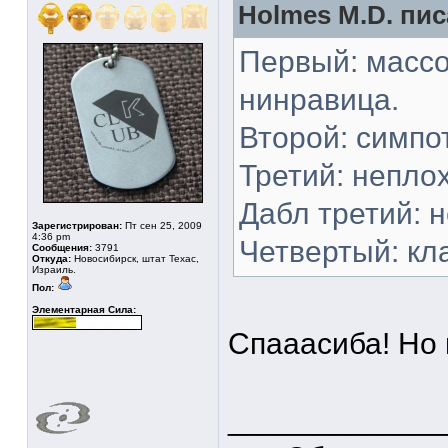
Holmes M.D. пис
Первый: массо
нинравица.
Второй: симпот
Третий: неплох
Дабл третий: н
Зарегистрирован:
Пт сен 25, 2009
4:36 pm
Четвертый: кла
Сообщения:
3791
Откуда:
Новосибирск, штат Техас,
Израиль.
Пол:
Элементарная Сила:
Спааасиба! Но 
____________