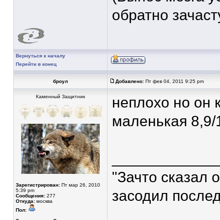
обратно зачас
Вернуться к началу
Перейти в конец
броул
Добавлено:
Пт фев 04, 2011 9:25 pm
Каменный Защитник
неплохо но он 
маленькая 8,9/
____________
"Зачто сказал о
Зарегистрирован:
Пт мар 26, 2010
5:39 pm
засодил послед
Сообщения:
277
Откуда:
москва
Пол: