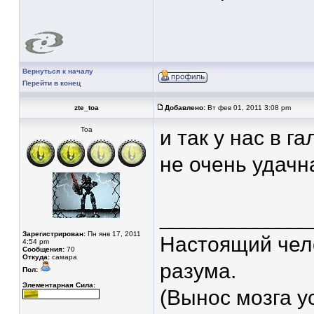
Вернуться к началу
Перейти в конец
zte_toa
Добавлено:
Вт фев 01, 2011 3:08 pm
Тоа
и так у нас в 
не очень удачн
____________
Зарегистрирован:
Пн янв 17, 2011
Настоящий чело
4:54 pm
Сообщения:
70
Откуда:
самара
разума.
Пол:
Элементарная Сила:
(Вынос мозга у