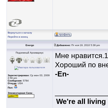
Вернуться к началу
Перейти в конец
Energo
Добавлено:
Пт ноя 19, 2010 5:38 pm
Подземный Архивариус
Мне нравится.1
Хороший по вне
-En-
Зарегистрирован:
Ср июн 03, 2009
2:56 pm
Сообщения:
5784
Откуда:
USA
Пол:
____________
Элементарная Сила:
We're all livin