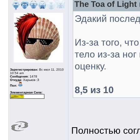
The Toa of Light
Эдакий послед
Из-за того, чт
тело из-за но
оценку.
Зарегистрирован:
Вс июл 11, 2010
10:54 am
Сообщения:
1478
Откуда:
Харьков :З
Пол:
8,5 из 10
Элементарная Сила:
Полностью сог