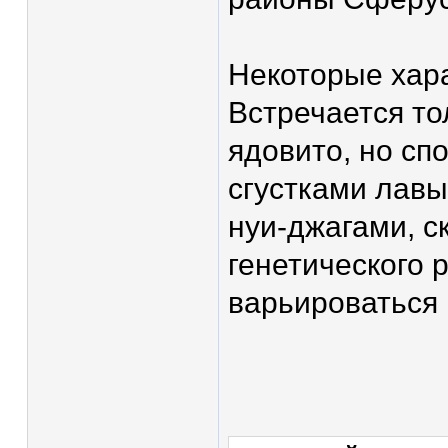
Некоторые хара
Встречается то
ядовито, но сп
сгустками лавы
нуи-джагами, с
генетического 
варьироваться 