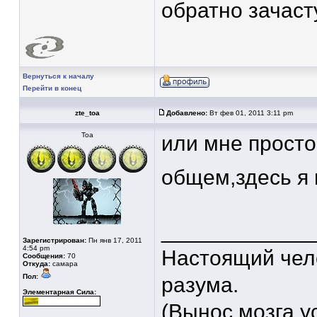
обратно зачас
Вернуться к началу
Перейти в конец
zte_toa
Добавлено:
Вт фев 01, 2011 3:11 pm
Тоа
или мне просто
общем,здесь я 
____________
Зарегистрирован:
Пн янв 17, 2011
4:54 pm
Настоящий чело
Сообщения:
70
Откуда:
самара
Пол:
разума.
Элементарная Сила:
(Вынос мозга у