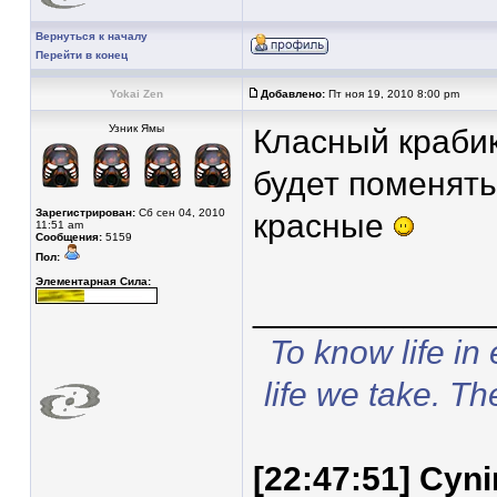
Вернуться к началу
Перейти в конец
Yokai Zen
Добавлено:
Пт ноя 19, 2010 8:00 pm
Узник Ямы
Класный крабик
будет поменять
Зарегистрирован:
Сб сен 04, 2010
красные
11:51 am
Сообщения:
5159
Пол:
Элементарная Сила:
____________
To know life in
life we take. Th
[22:47:51] Cyn