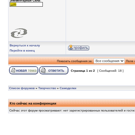
Элементарная Сила:
Вернуться к началу
Перейти в конец
Показать сообщения за:
Поле 
Страница
1
из
2
[ Сообщений: 18 ]
Список форумов
»
Творчество
»
Самоделки
Кто сейчас на конференции
Сейчас этот форум просматривают: нет зарегистрированных пользователей и гости: