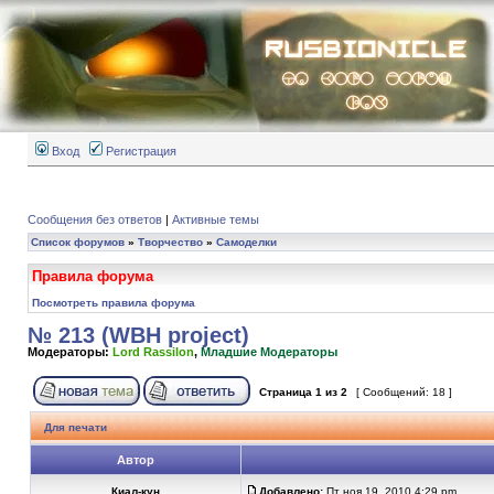
Вход
Регистрация
Сообщения без ответов
|
Активные темы
Список форумов
»
Творчество
»
Самоделки
Правила форума
Посмотреть правила форума
№ 213 (WBH project)
Модераторы:
Lord Rassilon
,
Младшие Модераторы
Страница
1
из
2
[ Сообщений: 18 ]
Для печати
Автор
Киал-кун
Добавлено:
Пт ноя 19, 2010 4:29 pm