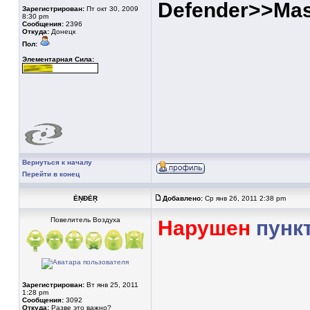
Defender>>Mast
Зарегистрирован:
Пт окт 30, 2009
8:30 pm
Сообщения:
2396
Откуда:
Донецк
Пол:
Элементарная Сила:
Вернуться к началу
Перейти в конец
ĖŅÐĖŖ
Добавлено:
Ср янв 26, 2011 2:38 pm
Повелитель Воздуха
Нарушен
пунк
Зарегистрирован:
Вт янв 25, 2011
1:28 pm
Сообщения:
3092
Откуда:
Разве это важно?