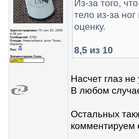
Из-за того, чт
тело из-за но
оценку.
Зарегистрирован:
Пт сен 25, 2009
4:36 pm
Сообщения:
3791
Откуда:
Новосибирск, штат Техас,
Израиль.
8,5 из 10
Пол:
Элементарная Сила:
Насчет глаз не 
В любом случа
Остальных такж
комментируем 