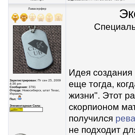
Эк
Лавасерфер
Специаль
Идея создания 
Зарегистрирован:
Пт сен 25, 2009
еще тогда, ког
4:36 pm
Сообщения:
3791
Откуда:
Новосибирск, штат Техас,
жизни". Этот р
Израиль.
Пол:
скорпионом мат
Элементарная Сила:
получился
рева
не подходит дл