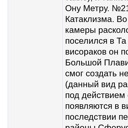
Ону Метру. №21
Катаклизма. Во
камеры расколо
поселился в Та
висораков он п
Большой Плави
смог создать н
(данный вид р
под действием 
появляются в в
последствии пе
районы Сферус