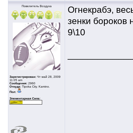
Повелитель Воздуха
Огнекрабэ, вес
зенки бороков н
9\10
____________
Зарегистрирован:
Чт май 28, 2009
11:05 am
Сообщения:
2960
Откуда:
Tipoka City. Kamino.
Пол:
Элементарная Сила: