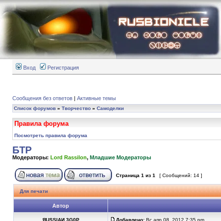
Вход
Регистрация
Сообщения без ответов
|
Активные темы
Список форумов
»
Творчество
»
Самоделки
Правила форума
Посмотреть правила форума
БТР
Модераторы:
Lord Rassilon
,
Младшие Модераторы
Страница
1
из
1
[ Сообщений: 14 ]
Для печати
Автор
ЯUSSIAИ 3G0Р
Добавлено:
Вс апр 08, 2012 7:35 pm