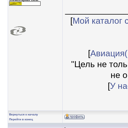
____________
[
Мой каталог 
[
Авиация(
"Цель не толь
не 
[
У на
Вернуться к началу
Перейти в конец