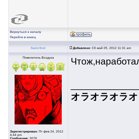
Вернуться к началу
Перейти в конец
Saint Krel
Добавлено:
Сб май 05, 2012 11:31 am
Повелитель Воздуха
Чтож,наработал
____________
オラオラオラオ
Зарегистрирован:
Пт фев 24, 2012
4:44 pm
Сообщения:
3078