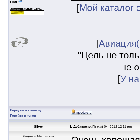
Пол:
[
Мой каталог 
Элементарная Сила:
[
Авиация(
"Цель не толь
не 
[
У на
Вернуться к началу
Перейти в конец
Silver
Добавлено:
Пт май 04, 2012 12:11 pm
Ледяной Мыслитель
Очень хорошая 