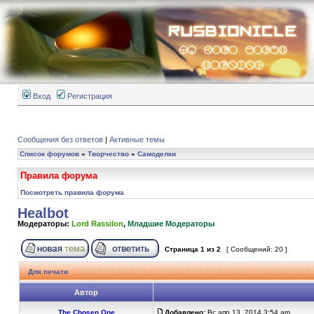
Вход
Регистрация
Сообщения без ответов
|
Активные темы
Список форумов
»
Творчество
»
Самоделки
Правила форума
Посмотреть правила форума
Healbot
Модераторы:
Lord Rassilon
,
Младшие Модераторы
Страница
1
из
2
[ Сообщений: 20 ]
Для печати
Автор
...The Chosen One...
Добавлено:
Вс апр 13, 2014 3:54 am