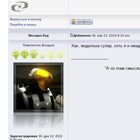
Вернуться к началу
Перейти в конец
Маторан Код
Добавлено:
Вс апр 13, 2014 8:10 am
Повелитель Воздуха
Хах, моделька супер, хоть я и ожид
_________________
"А чо там смысли
Зарегистрирован:
Вт дек 13, 2011
8:50 pm