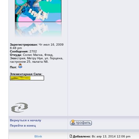
Зарегистрирован:
Чт июл 16, 2009
6:48 pm
Сообщения:
2702
Откуда:
Солис Магна, Флид,
Эквестрия, Метру Нуи, ул. Герцена,
гастроном 25, палата N6.
Пол:
Элементарная Сила:
Вернуться к началу
Перейти в конец
Blink
Добавлено:
Вс апр 13, 2014 12:06 pm