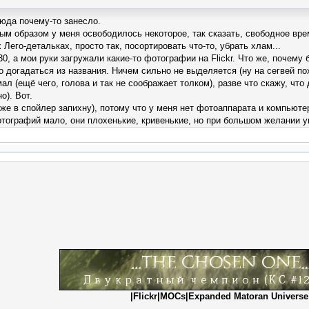
сюда почему-то занесло.
м образом у меня освободилось некоторое, так сказать, свободное врем
Лего-детальках, просто так, посортировать что-то, убрать хлам...
30, а мои руки загружали какие-то фотографии на Flickr. Что же, почему 
о догадаться из названия. Ничем сильно не выделяется (ну на сегвей пох
ещё чего, голова и так не соображает толком), разве что скажу, что 
о). Вот.
е в спойлер запихну), потому что у меня нет фотоаппарата и компьютер
отографий мало, они плохенькие, кривенькие, но при большом желании 
|
Flickr
|
MOCs
|
Expanded Matoran Universe