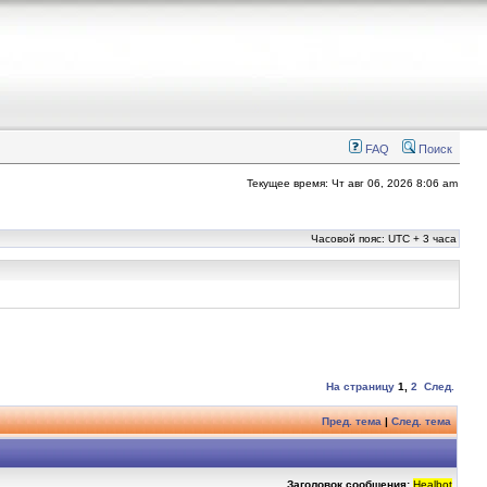
FAQ
Поиск
Текущее время: Чт авг 06, 2026 8:06 am
Часовой пояс: UTC + 3 часа
На страницу
1
,
2
След.
Пред. тема
|
След. тема
Заголовок сообщения:
Healbot