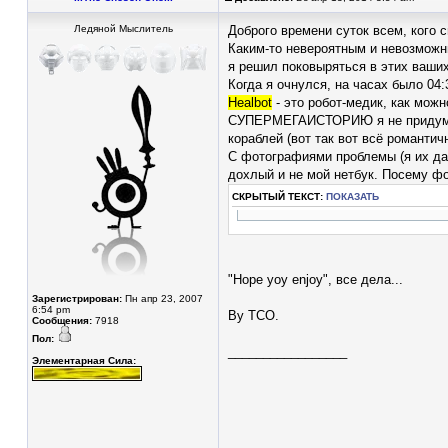
Ледяной Мыслитель
Доброго времени суток всем, кого 
Каким-то невероятным и невозможны
я решил поковыряться в этих ваших 
Когда я очнулся, на часах было 04:
Healbot
- это робот-медик, как можн
СУПЕРМЕГАИСТОРИЮ я не придумал (
кораблей (вот так вот всё романтичн
С фотографиями проблемы (я их даж
дохлый и не мой нетбук. Посему ф
СКРЫТЫЙ ТЕКСТ:
ПОКАЗАТЬ
"Hope yoy enjoy", все дела...
Зарегистрирован:
Пн апр 23, 2007
6:54 pm
By TCO.
Сообщения:
7918
Пол:
_________________
Элементарная Сила: