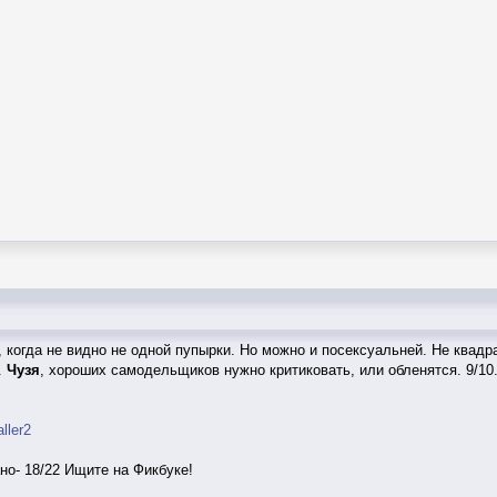
 когда не видно не одной пупырки. Но можно и посексуальней. Не квад
.
Чузя
, хороших самодельщиков нужно критиковать, или обленятся. 9/10
aller2
но- 18/22 Ищите на Фикбуке!