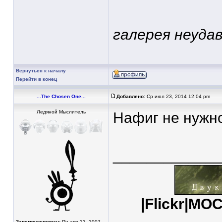
галерея неудав
Вернуться к началу
Перейти в конец
...The Chosen One...
Добавлено:
Ср июл 23, 2014 12:04 pm
Ледяной Мыслитель
Нафиг не нужно 
____________
|
Flickr
|
MOC
Зарегистрирован:
Пн апр 23, 2007