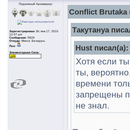
Подземный Архивариус
Conflict Brutaka
Такутануа писал
Зарегистрирован:
Вс янв 17, 2010
12:57 pm
Сообщения:
5829
Откуда:
Минск, Беларусь
Hust писал(а):
Пол:
Элементарная Сила:
Хотя если ты
ты, вероятно
времени толь
запрещены п
не знал.