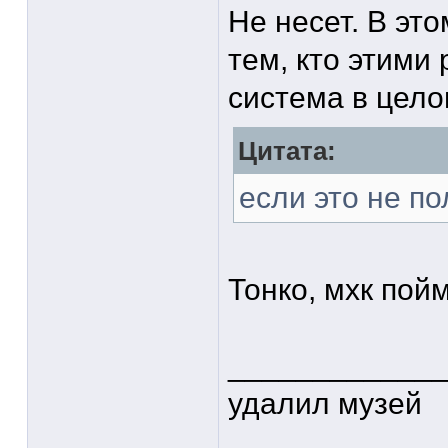
Не несет. В эт
тем, кто этими 
система в цело
Цитата:
если это не п
Тонко, мхк пой
____________
удалил музей