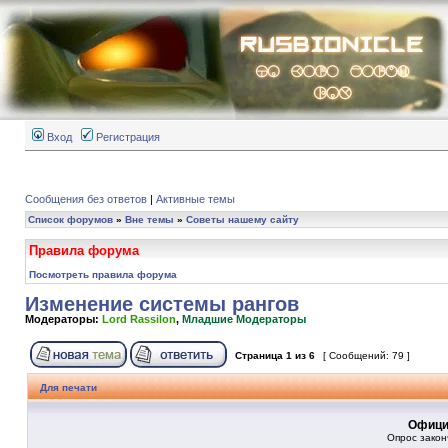
Вход
Регистрация
Сообщения без ответов
|
Активные темы
Список форумов
»
Вне темы
»
Советы нашему сайту
Правила форума
Посмотреть правила форума
Изменение системы рангов
Модераторы:
Lord Rassilon
,
Младшие Модераторы
Страница
1
из
6
[ Сообщений: 79 ]
Для печати
Офици
Опрос закон