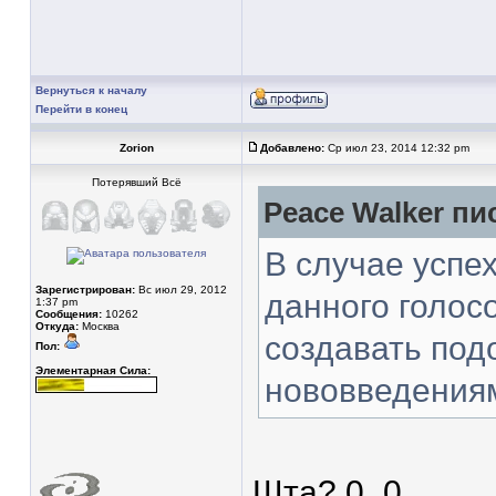
Вернуться к началу
Перейти в конец
Zorion
Добавлено:
Ср июл 23, 2014 12:32 pm
Потерявший Всё
Peace Walker пис
В случае успе
Зарегистрирован:
Вс июл 29, 2012
данного голос
1:37 pm
Сообщения:
10262
Откуда:
Москва
создавать под
Пол:
Элементарная Сила:
нововведения
Шта? 0_0