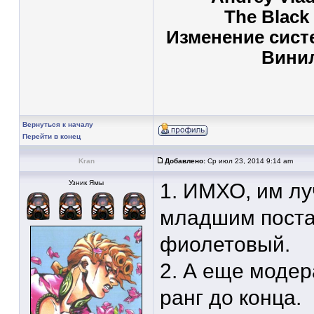
The Black
Изменение сист
Вини
Вернуться к началу
Перейти в конец
Kran
Добавлено:
Ср июл 23, 2014 9:14 am
Узник Ямы
1. ИМХО, им лу
младшим поста
фиолетовый.
2. А еще моде
ранг до конца.