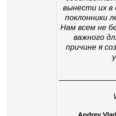
вынести их в 
поклонники 
Нам всем не б
важного дл
причине я со
____________
Andrey Vlad