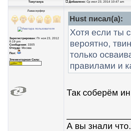
Такутануа
Добавлено:
Ср июл 23, 2014 10:47 am
Лавасерфер
Hust писал(а):
Хотя если ты 
Зарегистрирован:
Пт ноя 23, 2012
вероятно, тви
6:19 pm
Сообщения:
3305
Откуда:
Москва
только осваив
Пол:
Элементарная Сила:
правилами и к
Так соберём ин
____________
А вы знали что.