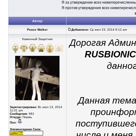
Я за утверждение всех нижеперечисленн
Я против утверждения всех нижеперечис
Автор
Peace Walker
Добавлено:
Ср июл 23, 2014 9:12 am
Каменный Защитник
Дорогая Админ
RUSBIONIC
данно
Данная тема
Зарегистрирован:
Вс июл 13, 2014
проинформ
11:01 am
Сообщения:
681
Откуда:
Пермь
поступившего
Пол:
Элементарная Сила:
числе и меня