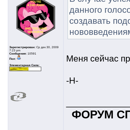
данного голос
создавать под
нововведения
Зарегистрирован:
Ср дек 30, 2009
7:23 pm
Сообщения:
10591
Меня сейчас пр
Пол:
Элементарная Сила:
-Н-
____________
ФОРУМ С