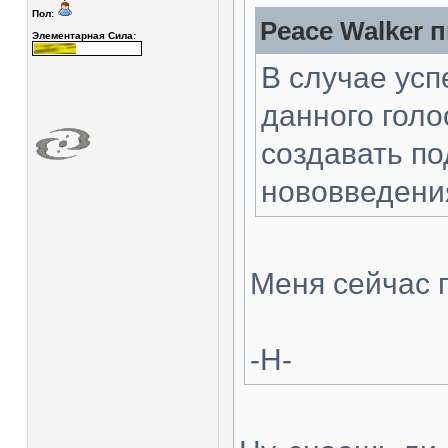
Пол:
Peace Walker п
Элементарная Сила:
В случае ус
данного голо
создавать п
нововведени
Меня сейчас п
-Н-