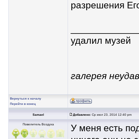
разрешения Ег
____________
удалил музей
галерея неудав
Вернуться к началу
Перейти в конец
Samael
Добавлено:
Ср июл 23, 2014 12:40 pm
Повелитель Воздуха
У меня есть по