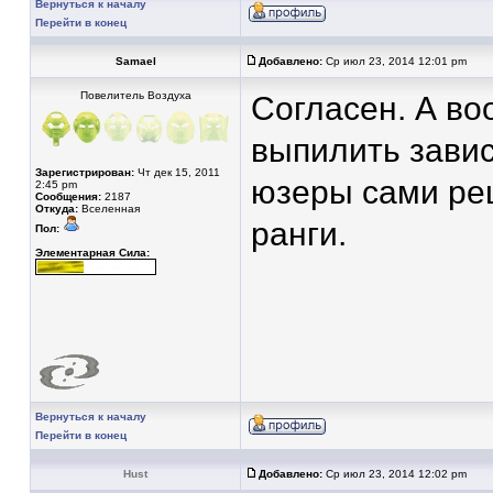
Вернуться к началу
Перейти в конец
Samael
Добавлено:
Ср июл 23, 2014 12:01 pm
Повелитель Воздуха
Согласен. А во
выпилить завис
Зарегистрирован:
Чт дек 15, 2011
юзеры сами реш
2:45 pm
Сообщения:
2187
Откуда:
Вселенная
ранги.
Пол:
Элементарная Сила:
Вернуться к началу
Перейти в конец
Hust
Добавлено:
Ср июл 23, 2014 12:02 pm