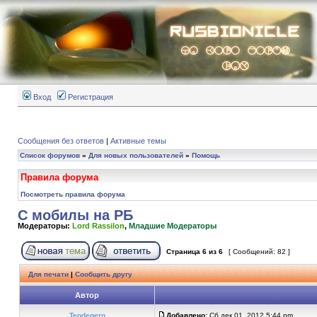
Вход
Регистрация
Сообщения без ответов
|
Активные темы
Список форумов
»
Для новых пользователей
»
Помощь
Правила форума
Посмотреть правила форума
С мобилы на РБ
Модераторы:
Lord Rassilon
,
Младшие Модераторы
Страница
6
из
6
[ Сообщений: 82 ]
Для печати
|
Сообщить другу
Автор
Tendegern
Добавлено:
Сб дек 01, 2012 5:44 pm