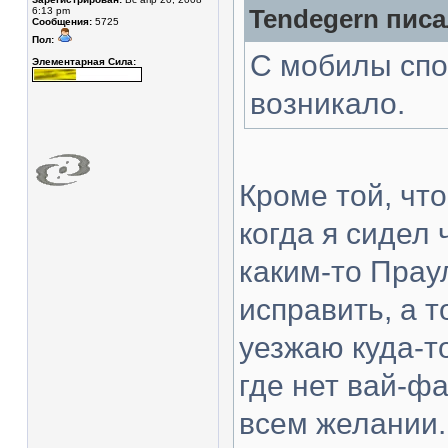
6:13 pm
Tendegern писа
Сообщения:
5725
Пол:
С мобилы спо
Элементарная Сила:
возникало.
Кроме той, что
когда я сидел 
каким-то Прау
исправить, а т
уезжаю куда-т
где нет вай-фа
всем желании. 