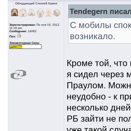
Обладающий Стихией Камня
Tendegern писал
С мобилы спок
Зарегистрирован:
Пн ноя 19, 2012
11:16 pm
Сообщения:
14062
возникало.
Пол:
Элементарная Сила:
Кроме той, что 
я сидел через м
Праулом. Можно
неудобно - к пр
несколько дней
РБ зайти не по
уже такой случа