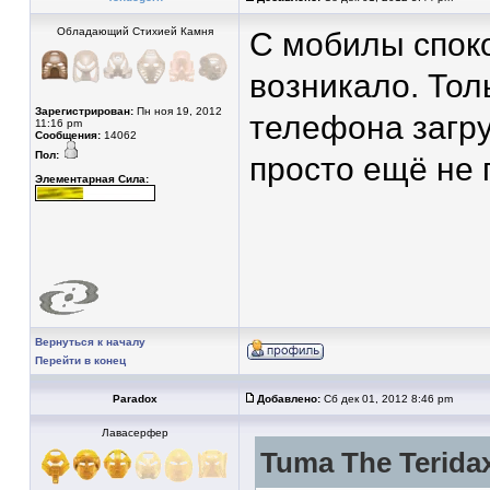
Обладающий Стихией Камня
С мобилы споко
возникало. Тол
Зарегистрирован:
Пн ноя 19, 2012
телефона загру
11:16 pm
Сообщения:
14062
Пол:
просто ещё не 
Элементарная Сила:
Вернуться к началу
Перейти в конец
Paradox
Добавлено:
Сб дек 01, 2012 8:46 pm
Лавасерфер
Tuma The Teridax