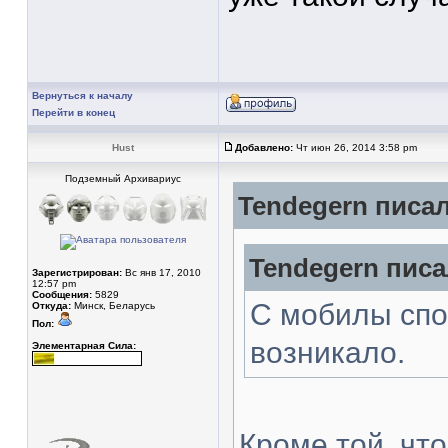
Вернуться к началу
Перейти в конец
Hust
Добавлено:
Чт июн 26, 2014 3:58 pm
Подземный Архивариус
Tendegern писал
Tendegern писа
Зарегистрирован:
Вс янв 17, 2010
12:57 pm
Сообщения:
5829
С мобилы спо
Откуда:
Минск, Беларусь
Пол:
возникало.
Элементарная Сила:
Кроме той, что