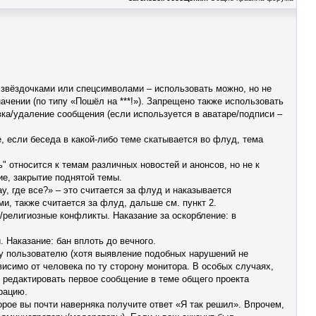
 звёздочками или спецсимволами – использовать можно, но не
ачении (по типу «Пошёл на ***!»). Запрещено также использовать
авка/удаление сообщения (если используется в аватаре/подписи –
 если беседа в какой-либо теме скатывается во флуд, тема
 относится к темам различных новостей и анонсов, но не к
ие, закрытие поднятой темы.
у, где все?» – это считается за флуд и наказывается
, также считается за флуд, дальше см. пункт 2.
/религиозные конфликты. Наказание за оскорбление: в
 Наказание: бан вплоть до вечного.
му пользователю (хотя выявление подобных нарушений не
висимо от человека по ту сторону монитора. В особых случаях,
о редактировать первое сообщение в теме общего проекта
рацию.
рое вы почти наверняка получите ответ «Я так решил». Впрочем,