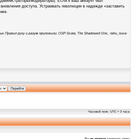
 администраторы/модераторы). Если к ваш аккаунт был
становления доступа. Устраивать reволюции в надежде «заставить
иже.
ых Правил руку и разум приложили: OSP-Scata, The Shadowed One, -tahu_nuva-
Часовой пояс: UTC + 3 часа
Вы
не можете
начинать темы