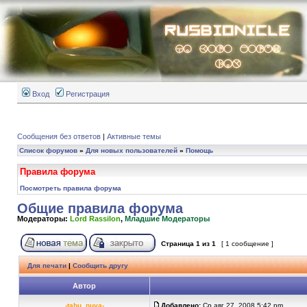
Вход
Регистрация
Сообщения без ответов
|
Активные темы
Список форумов
»
Для новых пользователей
»
Помощь
Правила форума
Посмотреть правила форума
Общие правила форума
Модераторы:
Lord Rassilon
,
Младшие Модераторы
Страница
1
из
1
[ 1 сообщение ]
Для печати
|
Сообщить другу
Автор
-tahu_nuva-
Добавлено:
Ср авг 27, 2008 5:42 pm