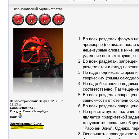
Взрывоопасный Администратор
Во всех разделах форума нел
чрезмерно (не пихать после 
нецензурные слова в нике, а
удаление соответствующего э
Во всех разделах, запрещён
разделяется и флуд переноси
Не надо поднимать старые и 
творческим (темам самоделок
Не надо бесконечно поднимат
соответственно. Размещение
Во всех разделах запрещено 
зависимости от степени оско
Зарегистрирован:
Вс фев 12, 2006
11:13 am
Во всех разделах запрещено 
Сообщения:
5417
Не приветствуется наличие н
Откуда:
Санкт-Петербург
является приоритетной задач
Пол:
допускается создание общих 
Элементарная Сила:
"Рабочей Зоны". Однако, пер
Оспаривать справедливость в