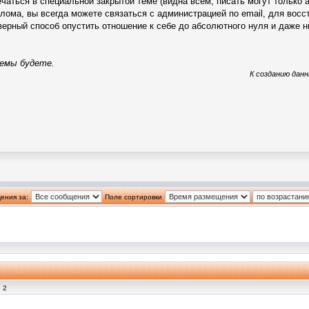
чаться в специальной закрытой теме (видна всем, писать могут только
злома, вы всегда можете связаться с администрацией по email, для вос
ерный способ опустить отношение к себе до абсолютного нуля и даже н
аемы будете.
К созданию данн
ения за:
Поле сортировки
 2