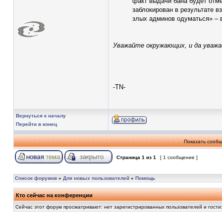
факт выдачи бана будет отме
заблокирован в результате в
злых админов одуматься» – в
Уважайте окружающих, и да уваж
-TN-
Вернуться к началу
Перейти в конец
Показать сообщ
Страница
1
из
1
[ 1 сообщение ]
Список форумов
»
Для новых пользователей
»
Помощь
Кто сейчас на конференции
Сейчас этот форум просматривают: нет зарегистрированных пользователей и гости: