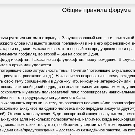
Общие правила форума
ьзя ругаться матом в открытую. Завуалированный мат – т.е. прикрытый
каждого слова или вместо знаков препинания) и не в его оффенсивном зн
ватаре и подписи. Наказание за мат: в первый раз предупреждение и пр
лемента профиля), во второй – бан на срок от 1 дня.
 флуд и оффтоп. Наказание за флуд/оффтоп: предупреждение. В случае,
тся в архив или удаляется.
потерявшие свою актуальность темы. Понятие "потерявшие актуальность"
, рисунков, рассказов и т.д.). Наказание за некропостинг: предупрежден
ь свою тему сообщениями в духе «ну что, никому не интересно?» или «а
 нескольких сообщений подряд с незначительным интервалом между ними
оскорблять и унижать пользователей либо провоцировать национальные
рбления – от предупреждения до вечного бана.
выкладывать картинки на тему откровенного насилия и/или порнографии.
ескольких аккаунтов на одного человека либо передача аккаунта друго
ей). Отвечать за нарушения будет конкретный аккаунт-нарушитель, неза
аккаунтов (для нескольких пользователей), например, когда необходим
ед созданием таких аккаунтов, необходимо уведомить об этом админист
ыдачи бана/предупреждения – достаточно безнадёжное занятие, на кото