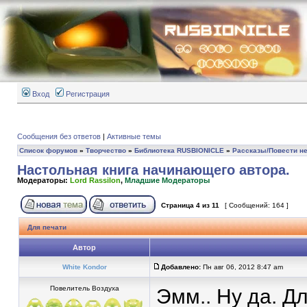
Вход
Регистрация
Сообщения без ответов
|
Активные темы
Список форумов
»
Творчество
»
Библиотека RUSBIONICLE
»
Рассказы/Повести не
Настольная книга начинающего автора.
Модераторы:
Lord Rassilon
,
Младшие Модераторы
Страница
4
из
11
[ Сообщений: 164 ]
Для печати
Автор
White Kondor
Добавлено:
Пн авг 06, 2012 8:47 am
Повелитель Воздуха
Эмм.. Ну да. Д