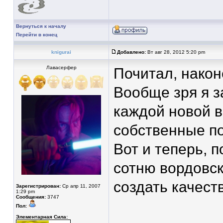
Вернуться к началу
Перейти в конец
knigurai
Добавлено:
Вт авг 28, 2012 5:20 pm
Лавасерфер
Почитал, након
Вообще зря я з
каждой новой в
собственные по
Вот и теперь, 
сотню вордовск
создать качест
Зарегистрирован:
Ср апр 11, 2007
1:29 pm
Сообщения:
3747
Пол:
Элементарная Сила: