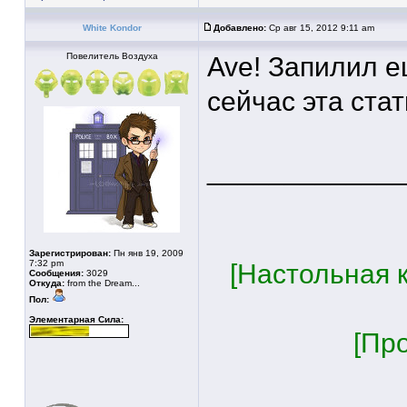
White Kondor
Добавлено:
Ср авг 15, 2012 9:11 am
Повелитель Воздуха
Ave! Запилил 
сейчас эта ста
____________
Зарегистрирован:
Пн янв 19, 2009
7:32 pm
[Настольная к
Сообщения:
3029
Откуда:
from the Dream...
Пол:
Элементарная Сила:
[Пр