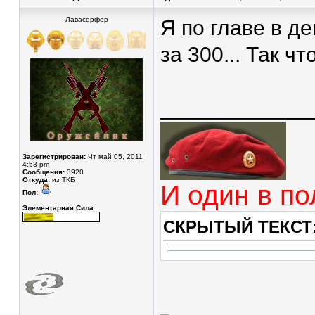
Лавасерфер
Я по главе в де
за 300... Так ч
____________
Зарегистрирован:
Чт май 05, 2011
4:53 pm
Сообщения:
3920
Откуда:
из ТКБ
И один в по
Пол:
Элементарная Сила:
СКРЫТЫЙ ТЕКСТ