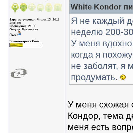
White Kondor пи
Я не каждый де
Зарегистрирован:
Чт дек 15, 2011
2:45 pm
Сообщения:
2187
неделю 200-30
Откуда:
Вселенная
Пол:
У меня вдохно
Элементарная Сила:
когда я похожу
не заболят, я 
продумать.
У меня схожая 
Кондор, тема д
меня есть вопро