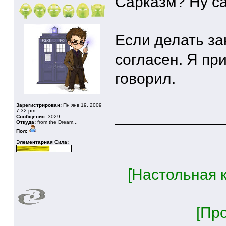
Сарказм? Ну с
Если делать за
согласен. Я пр
говорил.
Зарегистрирован:
Пн янв 19, 2009
7:32 pm
____________
Сообщения:
3029
Откуда:
from the Dream...
Пол:
Элементарная Сила:
[Настольная к
[Пр