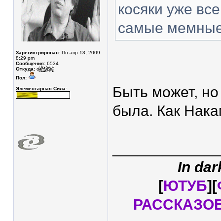
косяки уже вс
самые мемны
Зарегистрирован:
Пн апр 13, 2009
8:29 pm
Сообщения:
6534
Откуда:
о̴̥̳̂т̸̥͎̲̮̖̽́̈́͆т̸̛̛͇͙͓̼̠̐у̷͓̾̀͝͝͝д̷̘̈а̵̧̩͓̬͚̊̄͘
Пол:
Быть может, но
Элементарная Сила:
была. Как Нака
____________
In dar
[
ЮТУБ
][
РАССКАЗО