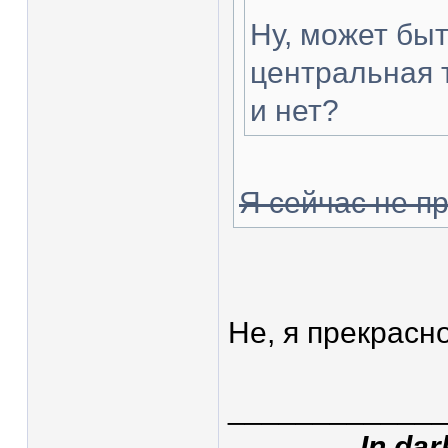
Ну, может быт
центральная т
и нет?
Я сейчас не п
Не, я прекрасн
____________
In dar