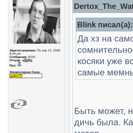
Dertox_The_Wat
Blink писал(а):
Да хз на сам
сомнительно
Зарегистрирован:
Пн апр 13, 2009
8:29 pm
Сообщения:
6534
косяки уже в
Откуда:
о̴̥̳̂т̸̥͎̲̮̖̽́̈́͆т̸̛̛͇͙͓̼̠̐у̷͓̾̀͝͝͝д̷̘̈а̵̧̩͓̬͚̊̄͘
Пол:
самые мемн
Элементарная Сила:
Быть может, 
дичь была. Ка