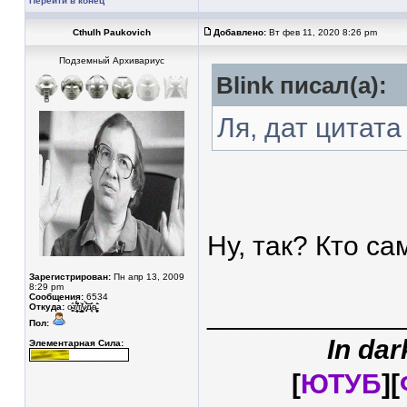
Перейти в конец
Cthulh Paukovich
Добавлено:
Вт фев 11, 2020 8:26 pm
Подземный Архивариус
Blink писал(а):
Ля, дат цитата
Ну, так? Кто с
Зарегистрирован:
Пн апр 13, 2009
8:29 pm
Сообщения:
6534
____________
Откуда:
о̴̥̳̂т̸̥͎̲̮̖̽́̈́͆т̸̛̛͇͙͓̼̠̐у̷͓̾̀͝͝͝д̷̘̈а̵̧̩͓̬͚̊̄͘
Пол:
In dar
Элементарная Сила:
[
ЮТУБ
][