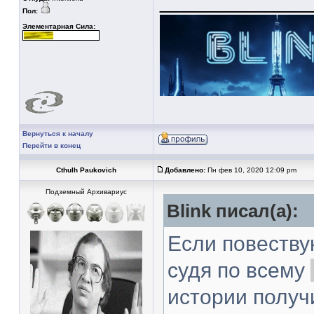
____________
Пол:
Элементарная Сила:
Вернуться к началу
Перейти в конец
Cthulh Paukovich
Добавлено:
Пн фев 10, 2020 12:09 pm
Подземный Архивариус
Blink писал(а):
Если повеств
судя по всему
истории получ