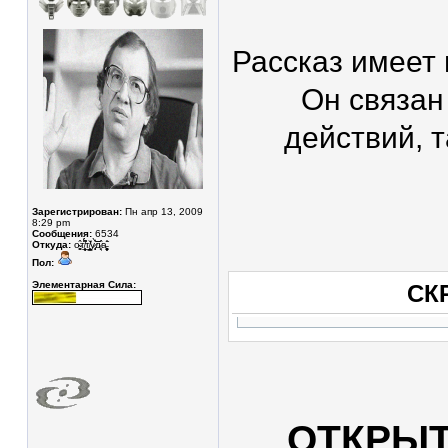
Рассказ имеет
Он связан
действий, т
Зарегистрирован:
Пн апр 13, 2009
8:29 pm
Сообщения:
6534
Откуда:
о̴̥̳̂т̸̥͎̲̮̖̽́̈́͆т̸̛̛͇͙͓̼̠̐у̷͓̾̀͝͝͝д̷̘̈а̵̧̩͓̬͚̊̄͘
Пол:
Элементарная Сила:
СК
ОТКРЫТ