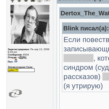
Dertox_The_Wat
Blink писал(а):
Если повес
записывающи
Зарегистрирован:
Пн апр 13, 2009
8:29 pm
Сообщения:
6534
удалены
, ко
Откуда:
о̴̥̳̂т̸̥͎̲̮̖̽́̈́͆т̸̛̛͇͙͓̼̠̐у̷͓̾̀͝͝͝д̷̘̈а̵̧̩͓̬͚̊̄͘
Пол:
синдром (су
Элементарная Сила:
рассказов)
ж
(я утрирую)