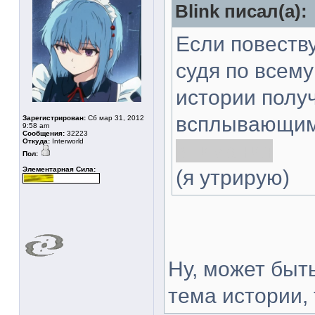
Blink писал(а):
Если повест
судя по всем
истории получ
всплывающим
Зарегистрирован:
Сб мар 31, 2012
9:58 am
Сообщения:
32223
Откуда:
Interworld
внимания
Пол:
Элементарная Сила:
(я утрирую)
Ну, может быт
тема истории, 