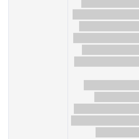
всё с малень
самым вызывая
жаль. Я искр
тех, кто терпе
остальных по
мимокрокодило
Я не надеюс
написанны
оправдает меня
спустя столько
только пе