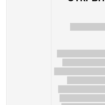
Дорогие п
Более десяти 
этом форуме
старики, могут
товарища п
бессмысленны
себя крайне 