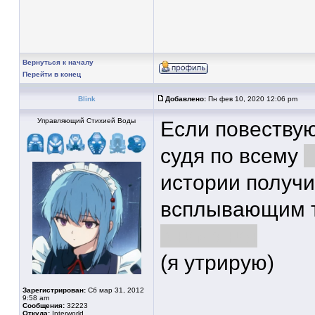
Вернуться к началу
Перейти в конец
Blink
Добавлено:
Пн фев 10, 2020 12:06 pm
Управляющий Стихией Воды
Если повеств
судя по всему
истории получи
всплывающим т
внимания
(я утрирую)
Зарегистрирован:
Сб мар 31, 2012
9:58 am
Сообщения:
32223
Откуда:
Interworld