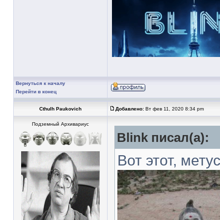
Вернуться к началу
Перейти в конец
Cthulh Paukovich
Добавлено:
Вт фев 11, 2020 8:34 pm
Подземный Архивариус
Blink писал(а):
Вот этот, мету