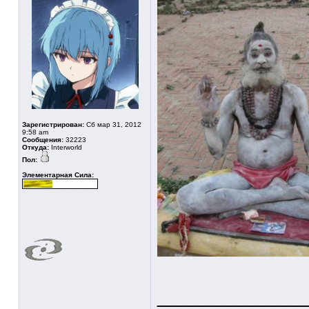
Зарегистрирован:
Сб мар 31, 2012
9:58 am
Сообщения:
32223
Откуда:
Interworld
Пол:
Элементарная Сила:
____________