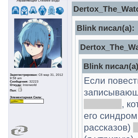
Управляющий Стихией Воды
Dertox_The_Watc
Blink писал(а):
Dertox_The_Wa
Blink писал(а)
Зарегистрирован:
Сб мар 31, 2012
Если повес
9:58 am
Сообщения:
32223
Откуда:
Interworld
записывающ
Пол:
Элементарная Сила:
удалены
, к
его синдром
рассказов)