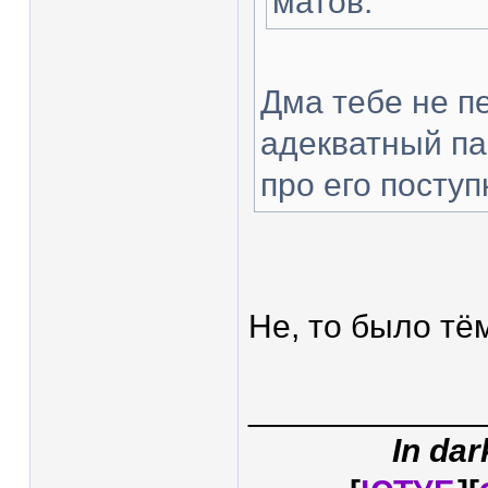
матов.
Дма тебе не п
адекватный па
про его поступ
Не, то было тё
____________
In dar