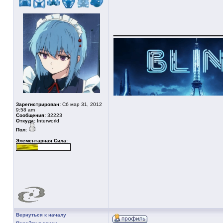
____________
Зарегистрирован:
Сб мар 31, 2012
9:58 am
Сообщения:
32223
Откуда:
Interworld
Пол:
Элементарная Сила:
Вернуться к началу