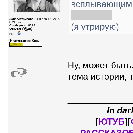
всплывающим 
внимания
Зарегистрирован:
Пн апр 13, 2009
8:29 pm
(я утрирую)
Сообщения:
6534
Откуда:
о̴̥̳̂т̸̥͎̲̮̖̽́̈́͆т̸̛̛͇͙͓̼̠̐у̷͓̾̀͝͝͝д̷̘̈а̵̧̩͓̬͚̊̄͘
Пол:
Элементарная Сила:
Ну, может быть
тема истории, т
____________
In dar
[
ЮТУБ
][
РАССКАЗО