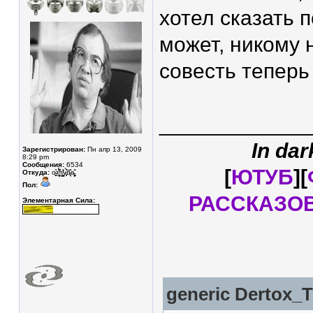
хотел сказать 
может, никому 
совесть теперь 
____________
In dar
Зарегистрирован:
Пн апр 13, 2009
8:29 pm
Сообщения:
6534
[
ЮТУБ
][
Откуда:
о̴̥̳̂т̸̥͎̲̮̖̽́̈́͆т̸̛̛͇͙͓̼̠̐у̷͓̾̀͝͝͝д̷̘̈а̵̧̩͓̬͚̊̄͘
Пол:
РАССКАЗО
Элементарная Сила:
generic
Dertox_