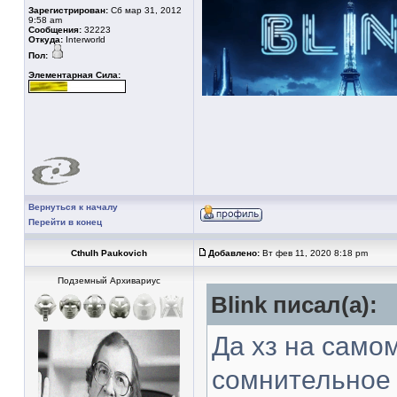
Зарегистрирован:
Сб мар 31, 2012
9:58 am
Сообщения:
32223
Откуда:
Interworld
Пол:
Элементарная Сила:
Вернуться к началу
Перейти в конец
Cthulh Paukovich
Добавлено:
Вт фев 11, 2020 8:18 pm
Подземный Архивариус
Blink писал(а):
Да хз на самом
сомнительное 