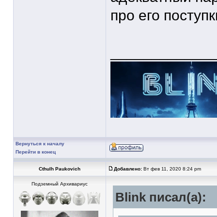
про его поступ
____________
Вернуться к началу
Перейти в конец
Cthulh Paukovich
Добавлено:
Вт фев 11, 2020 8:24 pm
Подземный Архивариус
Blink писал(а):