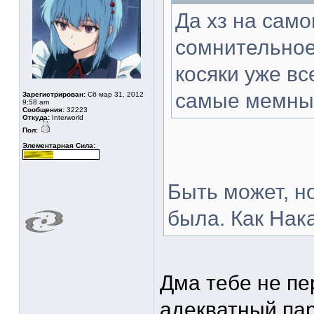
Да хз на само
сомнительное
косяки уже вс
самые мемны
Зарегистрирован:
Сб мар 31, 2012
9:58 am
Сообщения:
32223
Откуда:
Interworld
Пол:
Элементарная Сила:
Быть может, н
была. Как Нака
Дма тебе не пе
адекватный пар