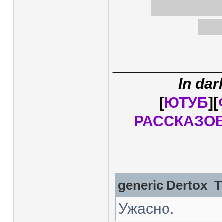
примирить
Ещё
____________
In dar
[
ЮТУБ
][
РАССКАЗО
generic
Dertox_
Ужасно.