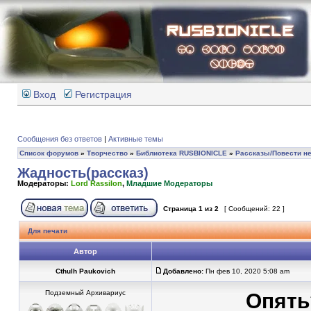
Вход
Регистрация
Сообщения без ответов
|
Активные темы
Список форумов
»
Творчество
»
Библиотека RUSBIONICLE
»
Рассказы/Повести не
Жадность(рассказ)
Модераторы:
Lord Rassilon
,
Младшие Модераторы
Страница
1
из
2
[ Сообщений: 22 ]
Для печати
Автор
Cthulh Paukovich
Добавлено:
Пн фев 10, 2020 5:08 am
Подземный Архивариус
Опять