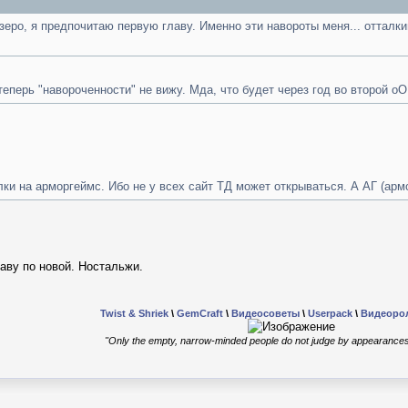
зеро, я предпочитаю первую главу. Именно эти навороты меня... отталки
теперь "навороченности" не вижу. Мда, что будет через год во второй оО
ки на арморгеймс. Ибо не у всех сайт ТД может открываться. А АГ (арм
аву по новой. Ностальжи.
Twist & Shriek
\
GemCraft
\
Видеосоветы
\
Userpack
\
Видеоро
"Only the empty, narrow-minded people do not judge by appearances