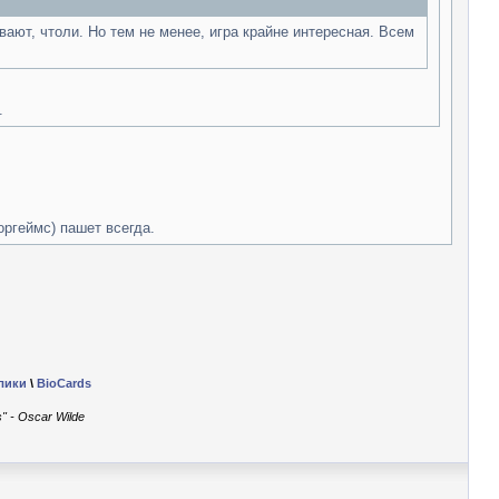
вают, чтоли. Но тем не менее, игра крайне интересная. Всем
.
оргеймс) пашет всегда.
лики
\
BioCards
" - Oscar Wilde