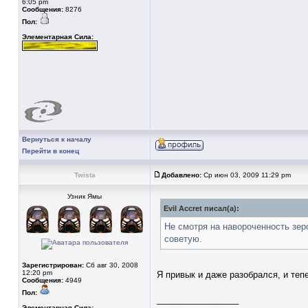
6:05 pm
Сообщения:
8276
Пол:
Элементарная Сила:
Вернуться к началу
Перейти в конец
Twista
Добавлено:
Ср июн 03, 2009 11:29 pm
Узник Ямы
Evil Accret писал(а):
Не смотря на навороченность зеро
советую.
Зарегистрирован:
Сб авг 30, 2008
12:20 pm
Я привык и даже разобрался, и тепе
Сообщения:
4949
Пол:
_________________
Элементарная Сила: