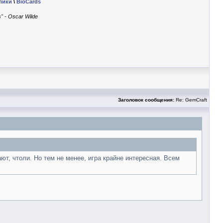
лики
\
BioCards
" - Oscar Wilde
Заголовок сообщения:
Re: GemCraft
ют, чтоли. Но тем не менее, игра крайне интересная. Всем