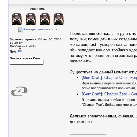
Узник Ямы
Представляю Gemcraft - игру в стил
ловушки; помещать в них созданны
Зарегистрирован:
Сб авг 30, 2008
12:20 pm
монстров, fast - ускоренные, armor
Сообщения:
4949
hit - обладает шансом тройного удар
Пол:
потому, что появляется огромный р
Элементарная Сила:
разъяснить.
Существует на данный момент аж д
[GemCraft]
: Chapter One - For
Игра вышла в первой половине 2008 
легче воспринимается новичками, 
[GemCraft]
: Chapter Zero - Ge
Эта часть вышла приблизительно че
"Chapter Two". Добавлено много ф
Делимся впечатлениями, фичами, б
достижения.
_________________