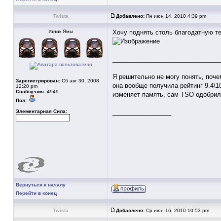
Twista
Добавлено:
Пн июн 14, 2010 4:39 pm
Узник Ямы
Хочу поднять столь благодатную те
_______________________________
Я решительно не могу понять, поче
Зарегистрирован:
Сб авг 30, 2008
она вообще получила рейтинг 9.4\10
12:20 pm
Сообщения:
4949
изменяет память, сам TSO одобрил э
Пол:
Элементарная Сила:
_________________
Вернуться к началу
Перейти в конец
Twista
Добавлено:
Ср июн 16, 2010 10:53 pm