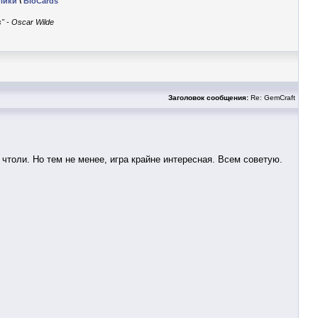
лики
\
BioCards
" - Oscar Wilde
Заголовок сообщения:
Re: GemCraft
 чтоли. Но тем не менее, игра крайне интересная. Всем советую.