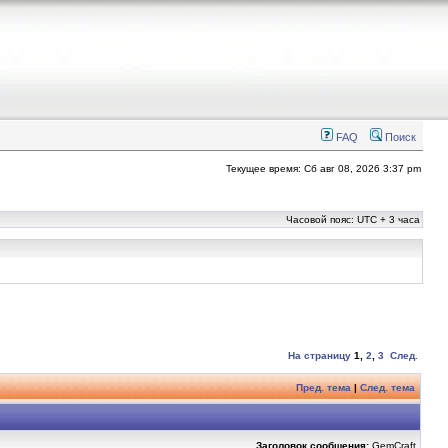
FAQ
Поиск
Текущее время: Сб авг 08, 2026 3:37 pm
Часовой пояс: UTC + 3 часа
На страницу
1
,
2
,
3
След.
Пред. тема
|
След. тема
Заголовок сообщения:
GemCraft