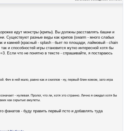
о дорожке идут монстры (крипы). Вы должны расставлять башни и
ни. Существуют разные виды как крипов (swarm - много слабых
к и камней (красный - splash - бьет по площади, лаймовый - chain
й, так и способностей игры становится жутко интересной хотя бы
=3. Если что не понятно в тексте - спрашивайте, я постараюсь
ой. Фич в ней мало, равно как и скиллов - ну, первый блин комом, зато игра
означает - нулевая. Пролог, что ли, хотя это странно. Лично я ожидал хотя бы
таких как скрытые амулеты.
о фанатов - буду править первый псто и добавлять туда