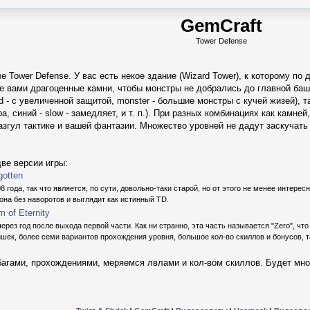
GemCraft
Tower Defense
е Tower Defense. У вас есть некое здание (Wizard Tower), к которому п
е вами драгоценные камни, чтобы монстры не добрались до главной баш
ed - с увеличенной защитой, monster - большие монстры с кучей жизей), та
а, синий - slow - замедляет, и т. п.). При разных комбинациях как камне
азгул тактике и вашей фантазии. Множество уровней не дадут заскучать 
ве версии игры:
gotten
года, так что является, по сути, довольно-таки старой, но от этого не менее интересн
она без наворотов и выглядит как истинный TD.
m of Eternity
рез год после выхода первой части. Как ни странно, эта часть называется "Zero", что 
ишек, более семи вариантов прохождения уровня, большое кол-во скиллов и бонусов, 
агами, прохождениями, меряемся лвлами и кол-вом скиллов. Будет мног