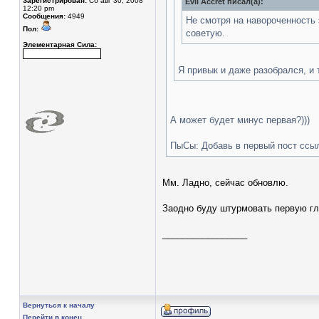
Зарегистрирован:
Сб авг 30, 2008
Evil Accret писал(а):
12:20 pm
Сообщения:
4949
Не смотря на навороченность 
Пол:
советую.
Элементарная Сила:
Я привык и даже разобрался, и 
А может будет минус первая?)))
ПыСы: Добавь в первый пост ссыл
Мм. Ладно, сейчас обновлю.
Заодно буду штурмовать первую гл
_________________
Вернуться к началу
Перейти в конец