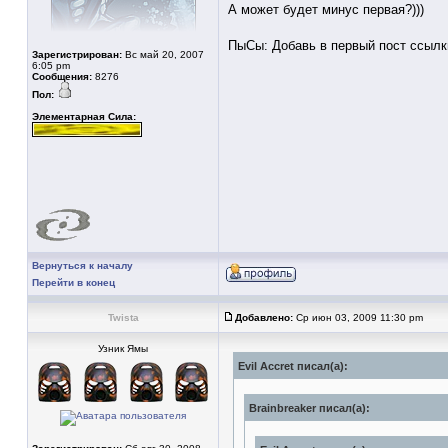
А может будет минус первая?)))
ПыСы: Добавь в первый пост ссылки
Зарегистрирован:
Вс май 20, 2007
6:05 pm
Сообщения:
8276
Пол:
Элементарная Сила:
Вернуться к началу
Перейти в конец
Twista
Добавлено:
Ср июн 03, 2009 11:30 pm
Узник Ямы
Evil Accret писал(а):
Brainbreaker писал(а):