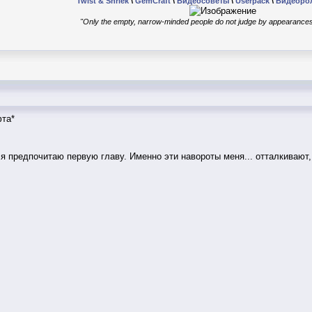
Twist & Shriek
\
GemCraft
\
Видеосоветы
\
Userpack
\
Видеоро
"Only the empty, narrow-minded people do not judge by appearances
фта*
 я предпочитаю первую главу. Именно эти навороты меня... отталкивают,