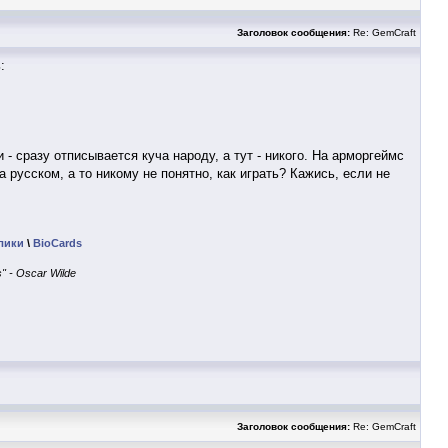
Заголовок сообщения:
Re: GemCraft
:
- сразу отписывается куча народу, а тут - никого. На арморгеймс
 русском, а то никому не понятно, как играть? Кажись, если не
лики
\
BioCards
" - Oscar Wilde
Заголовок сообщения:
Re: GemCraft