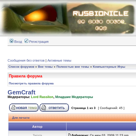
Вход
Регистрация
Сообщения без ответов
|
Активные темы
Список форумов
»
Вне темы
»
Полностью вне темы
»
Компьютерные Игры
Правила форума
Посмотреть правила форума
GemCraft
Модераторы:
Lord Rassilon
,
Младшие Модераторы
Страница
1
из
3
[ Сообщений: 45 ]
Для печати
Автор
Twista
Добавлено:
Ср июн 03, 2009 11:23 pm