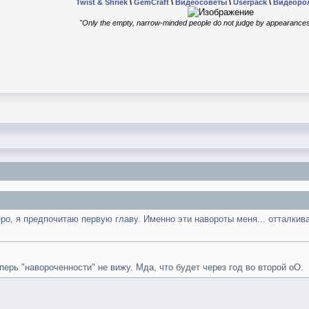
Twist & Shriek
\
GemCraft
\
Видеосоветы
\
Userpack
\
Видеоро
"Only the empty, narrow-minded people do not judge by appearances
ро, я предпочитаю первую главу. Именно эти навороты меня... отталкива
перь "навороченности" не вижу. Мда, что будет через год во второй оО.