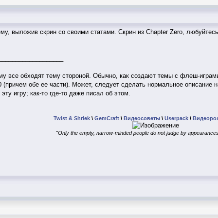
му, выложив скрин со своими статами. Скрин из Chapter Zero, любуйтесь
___________________
му все обходят тему стороной. Обычно, как создают темы с флеш-играми 
 (причем обе ее части). Может, следует сделать нормальное описание на
ту игру; как-то где-то даже писал об этом.
Twist & Shriek
\
GemCraft
\
Видеосоветы
\
Userpack
\
Видеоро
"Only the empty, narrow-minded people do not judge by appearances