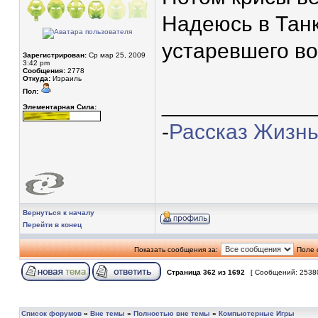
Надеюсь в Танк
устаревшего в
Зарегистрирован:
Ср мар 25, 2009
3:42 pm
Сообщения:
2778
Откуда:
Израиль
Пол:
____________
Элементарная Сила:
-
Рассказ Жизнь
Вернуться к началу
Перейти в конец
Показать сообщения за:
Поле 
Страница
362
из
1692
[ Сообщений: 2538
Список форумов
»
Вне темы
»
Полностью вне темы
»
Компьютерные Игры