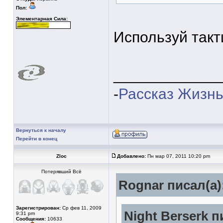
Пол:
Элементарная Сила:
Используй такт
____________
-
Рассказ Жизнь
Вернуться к началу
Перейти в конец
Zloc
Добавлено:
Пн мар 07, 2011 10:20 pm
Потерявший Всё
Rognar писал(а)
Зарегистрирован:
Ср фев 11, 2009
Night Berserk п
9:31 pm
Сообщения:
10633