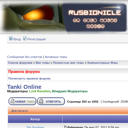
Вход
Регистрация
Сообщения без ответов
|
Активные темы
Список форумов
»
Вне темы
»
Полностью вне темы
»
Компьютерные Игры
Правила форума
Посмотреть правила форума
Tanki Online
Модераторы:
Lord Rassilon
,
Младшие Модераторы
Страница
362
из
1692
[ Сообщений: 2538
Для печати
Автор
The Predator
Добавлено:
Пн мар 07, 2011 9:59 pm