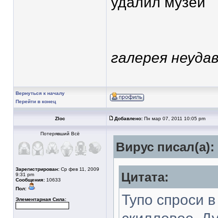
удалил музей
галерея неудав
Вернуться к началу
Перейти в конец
Zloc
Добавлено:
Пн мар 07, 2011 10:05 pm
Потерявший Всё
Вирус писал(а):
Зарегистрирован:
Ср фев 11, 2009
Цитата:
9:31 pm
Сообщения:
10633
Пол:
Тупо спроси в
Элементарная Сила: