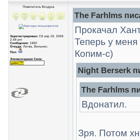
Повелитель Воздуха
The Farhlms пис
Прокачал Хант
Зарегистрирован:
Сб апр 18, 2009
Теперь у меня 
2:48 pm
Сообщения:
1960
Откуда:
Литва, Вильнюс
Копим-с)
Пол:
Элементарная Сила:
Night Berserk п
The Farhlms пи
Вдонатил.
Зря. Потом х