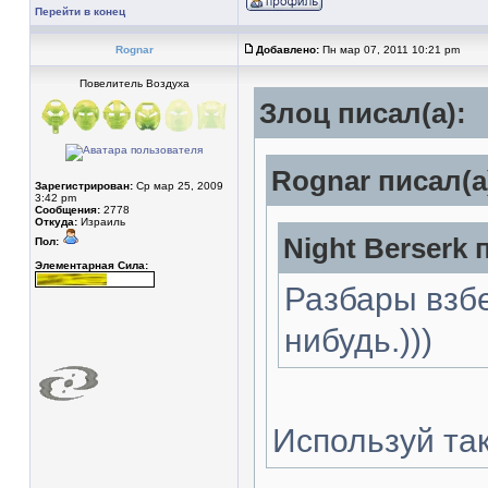
Перейти в конец
Rognar
Добавлено:
Пн мар 07, 2011 10:21 pm
Повелитель Воздуха
Злоц писал(а):
Rognar писал(а
Зарегистрирован:
Ср мар 25, 2009
3:42 pm
Сообщения:
2778
Откуда:
Израиль
Night Berserk 
Пол:
Элементарная Сила:
Разбары взбе
нибудь.)))
Используй так