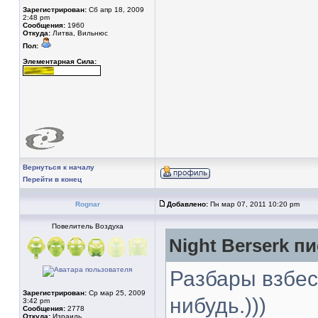
Зарегистрирован:
Сб апр 18, 2009
2:48 pm
Сообщения:
1960
Откуда:
Литва, Вильнюс
Пол:
Элементарная Сила:
Вернуться к началу
Перейти в конец
Rognar
Добавлено:
Пн мар 07, 2011 10:20 pm
Повелитель Воздуха
Night Berserk пи
Разбары взбес
Зарегистрирован:
Ср мар 25, 2009
нибудь.)))
3:42 pm
Сообщения:
2778
Откуда:
Израиль