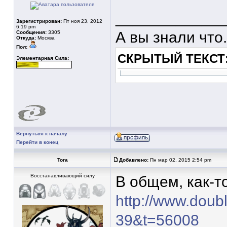
____________
Зарегистрирован:
Пт ноя 23, 2012
6:19 pm
А вы знали что.
Сообщения:
3305
Откуда:
Москва
Пол:
СКРЫТЫЙ ТЕКСТ
Элементарная Сила:
Вернуться к началу
Перейти в конец
Tora
Добавлено:
Пн мар 02, 2015 2:54 pm
Восстанавливающий силу
В общем, как-то
http://www.doubl
39&t=56008