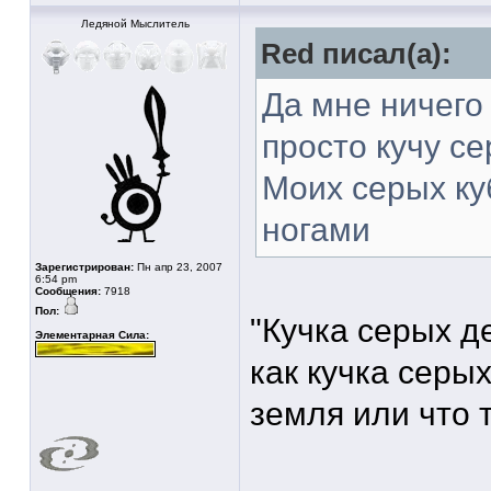
Ледяной Мыслитель
Red писал(а):
Да мне ничего
просто кучу с
Моих серых ку
ногами
Зарегистрирован:
Пн апр 23, 2007
6:54 pm
Сообщения:
7918
Пол:
"Кучка серых д
Элементарная Сила:
как кучка серых
земля или что 