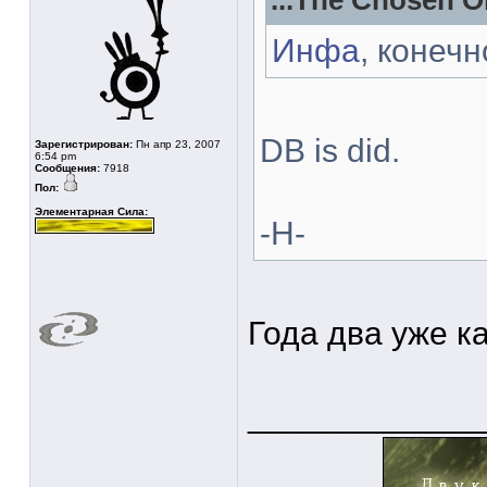
...The Chosen On
Инфа
, конечн
DB is did.
Зарегистрирован:
Пн апр 23, 2007
6:54 pm
Сообщения:
7918
Пол:
Элементарная Сила:
-Н-
Года два уже к
____________