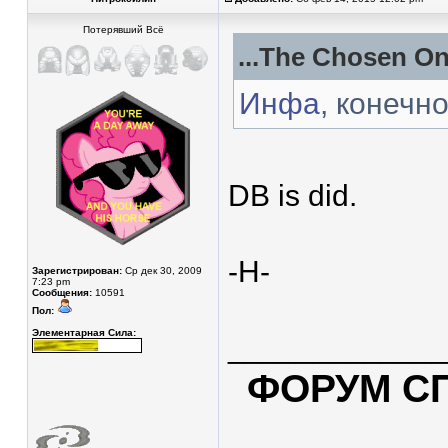
Потерявший Всё
...The Chosen On
Инфа
, конечно
DB is did.
-Н-
Зарегистрирован:
Ср дек 30, 2009
7:23 pm
Сообщения:
10591
Пол:
Элементарная Сила:
____________
ФОРУМ С