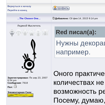
Вернуться к началу
Перейти в конец
...The Chosen One...
Добавлено:
Сб фев 14, 2015 9:14 pm
Ледяной Мыслитель
Red писал(а):
Нужны декорац
например.
Оного практиче
Зарегистрирован:
Пн апр 23, 2007
количествах не 
6:54 pm
Сообщения:
7918
Пол:
возможность р
Элементарная Сила:
Посему, думаю,