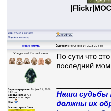
|
Flickr
|
MOC
Вернуться к началу
Перейти в конец
Турага Макута
Добавлено:
Сб фев 14, 2015 2:34 pm
Обладающий Стихией Камня
По сути что эт
последний моме
____________
Зарегистрирован:
Вт фев 21, 2006
Наши судьбы 
3:00 am
Сообщения:
16774
Откуда:
Мата Нуи
должны их об
Пол:
Элементарная Сила: