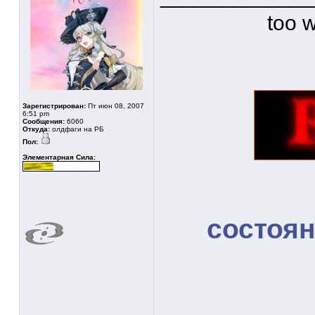
too w
Зарегистрирован:
Пт июн 08, 2007
6:51 pm
Сообщения:
6060
Откуда:
олдфаги на РБ
Пол:
Элементарная Сила:
состоя