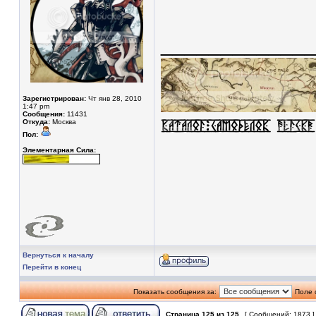
____________
Зарегистрирован:
Чт янв 28, 2010
1:47 pm
Сообщения:
11431
Откуда:
Москва
Пол:
Элементарная Сила:
Вернуться к началу
Перейти в конец
Показать сообщения за:
Поле 
Страница
125
из
125
[ Сообщений: 1873 