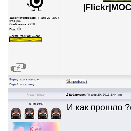
|
Flickr
|
MOC
Зарегистрирован:
Пн апр 23, 2007
6:54 pm
Сообщения:
7918
Пол:
Элементарная Сила:
Вернуться к началу
Перейти в конец
Frozen Death
Добавлено:
Пт фев 20, 2015 2:44 am
Узник Ямы
И как прошло ?
____________