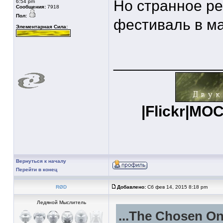
Но странное ре
6:54 pm
Сообщения:
7918
Пол:
фестиваль в ма
Элементарная Сила:
____________
|
Flickr
|
MOC
Вернуться к началу
Перейти в конец
RØD
Добавлено:
Сб фев 14, 2015 8:18 pm
Ледяной Мыслитель
...The Chosen On