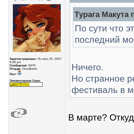
Турага Макута 
По сути что э
последний мом
Зарегистрирован:
Пн июн 25, 2007
8:08 pm
Ничего.
Сообщения:
9470
Откуда:
Cloudbank
Пол:
Но странное р
Элементарная Сила:
фестиваль в ма
В марте? Отку