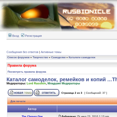
Вход
Регистрация
Сообщения без ответов
|
Активные темы
Список форумов
»
Творчество
»
Самоделки
»
Каталоги самоделок
Правила форума
Посмотреть правила форума
Каталог самоделок, ремейков и копий ...T
Модераторы:
Lord Rassilon
,
Младшие Модераторы
Страница
2
из
3
[ Сообщений: 37 ]
Для печати
Автор
...The Chosen One...
Добавлено:
Пт июл 23, 2010 1:13 pm