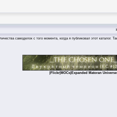
личества самоделок с того момента, когда я публиковал этот каталог. 
|
Flickr
|
MOCs
|
Expanded Matoran Universe