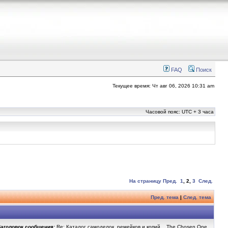
FAQ
Поиск
Текущее время: Чт авг 06, 2026 10:31 am
Часовой пояс: UTC + 3 часа
На страницу
Пред.
1
,
2
,
3
След.
Пред. тема
|
След. тема
Заголовок сообщения:
Re: Каталог самоделок, ремейков и копий ...The Chosen One...