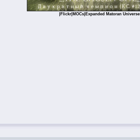
|
Flickr
|
MOCs
|
Expanded Matoran Universe