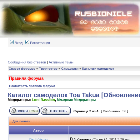
Вход
Регистрация
Сообщения без ответов
|
Активные темы
Список форумов
»
Творчество
»
Самоделки
»
Каталоги самоделок
Правила форума
Посмотреть правила форума
Каталог самоделок Toa Takua [Обновлени
Модераторы:
Lord Rassilon
,
Младшие Модераторы
Страница
2
из
4
[ Сообщений: 56 ]
Для печати
Автор
Darth Vezon
Добавлено:
Сб сен 24, 2011 3:26 pm