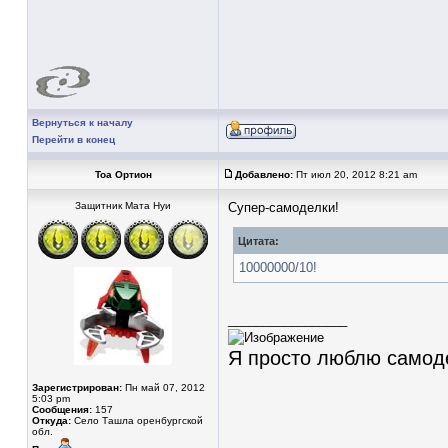
Вернуться к началу
Перейти в конец
Тоа Ортион
Добавлено:
Пт июл 20, 2012 8:21 am
Защитник Мата Нуи
Супер-самоделки!
Цитата:
10000000/10!
_________________
Я просто люблю самод
Зарегистрирован:
Пн май 07, 2012
5:03 pm
Сообщения:
157
Откуда:
Село Ташла оренбургской
обл.