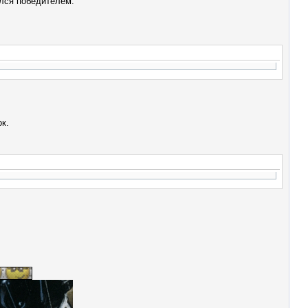
ялся победителем.
ок.