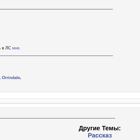
____________________________________________________
ь в ЛС
мне
.
____________________________________________________
,
Orrindale
.
_____________________________________________________
Другие Темы:
Рассказ