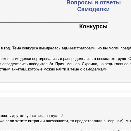
Вопросы и ответы
Самоделки
_____________________________________________________
Конкурсы
в год. Тема конкурса выбиралась администраторами, но вы могли предл
ников, самоделки сортировались и распределялись в несколько групп. 
 определялись победитель/и. Приз - баннер. Скромно, но ведь главное аз
тным анкетам, которые можно найти в теме с самоделками.
звать другого участника на дуэль!
же если хотите интриги и внезапности, то предоставляли выбор нам), м