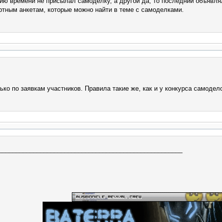
нию времени не присылал самоделку, а другой да, то последний объявл
тным анкетам, которые можно найти в теме с самоделками.
ько по заявкам участников. Правила такие же, как и у конкурса самодел
_____________________________________________________
: