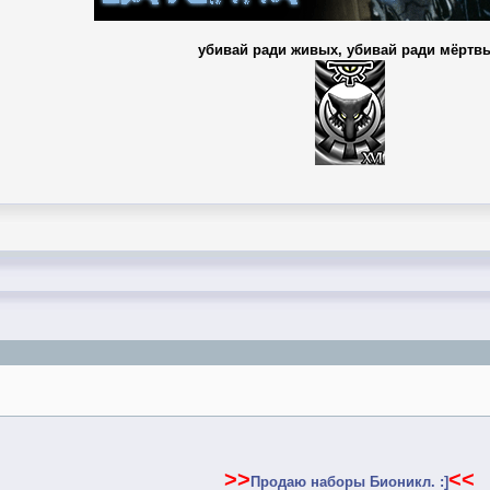
убивай ради живых, убивай ради мёртв
>>
<<
Продаю наборы Бионикл. :]