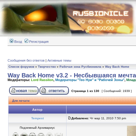
Вход
Регистрация
Сообщения без ответов
|
Активные темы
Список форумов
»
Творчество
»
Рабочая зона Русбионикла
»
Way Back Home
Way Back Home v3.2 - Несбывшаяся мечта
Модераторы:
Lord Rassilon
,
Модераторы "Тео Нуи" и "Рабочей Зоны"
,
Млад
Страница
1
из
130
[ Сообщений: 1939 ]
Для печати
Автор
Tempest
Добавлено:
Чт мар 11, 2010 7:50 pm
Подземный Архивариус