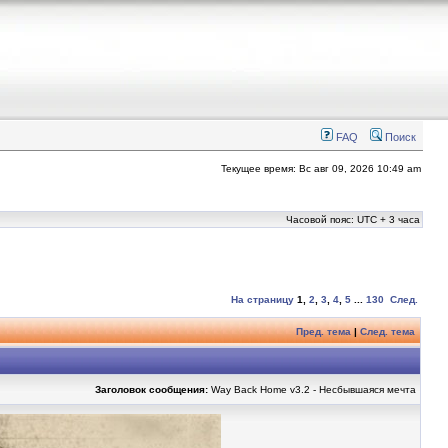
FAQ
Поиск
Текущее время: Вс авг 09, 2026 10:49 am
Часовой пояс: UTC + 3 часа
На страницу
1
,
2
,
3
,
4
,
5
...
130
След.
Пред. тема
|
След. тема
Заголовок сообщения:
Way Back Home v3.2 - Несбывшаяся мечта