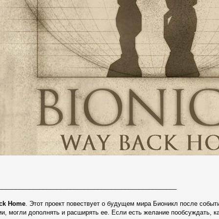
____________________________________________________
ck Home
. Этот проект повествует о будущем мира Бионикл после собы
нии, могли дополнять и расширять ее. Если есть желание пообсуждать, ка