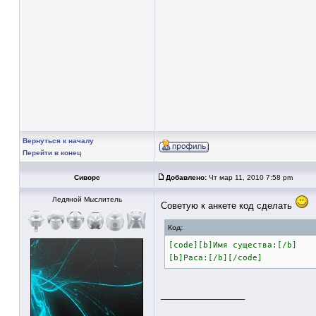
Вернуться к началу
Перейти в конец
Сиворс
Добавлено:
Чт мар 11, 2010 7:58 pm
Ледяной Мыслитель
Советую к анкете код сделать
Код:
[code][b]Имя существа:[/b]
[b]Раса:[/b][/code]
_________________