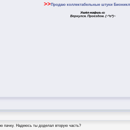
>>
Продаю коллектабельные штуки Бионикл.
Ушёл нафиг. с:
Вернулся. Проездом. (~*o*)~
ую пачку. Надеюсь ты доделал вторую часть?