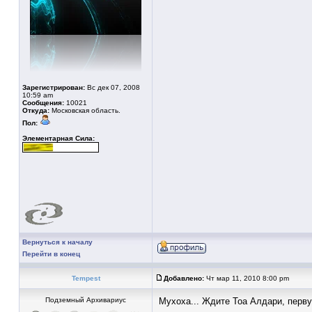
Зарегистрирован:
Вс дек 07, 2008
10:59 am
Сообщения:
10021
Откуда:
Московская область.
Пол:
Элементарная Сила:
Вернуться к началу
Перейти в конец
Tempest
Добавлено:
Чт мар 11, 2010 8:00 pm
Подземный Архивариус
Мухоха... Ждите Тоа Алдари, перв