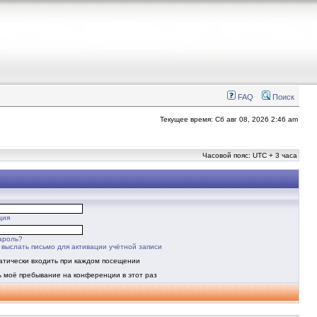
FAQ
Поиск
Текущее время: Сб авг 08, 2026 2:46 am
Часовой пояс: UTC + 3 часа
ция
ароль?
выслать письмо для активации учётной записи
атически входить при каждом посещении
ь моё пребывание на конференции в этот раз