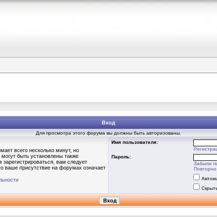
Вход
Для просмотра этого форума вы должны быть авторизованы.
Имя пользователя:
Регистра
мает всего несколько минут, но
 могут быть установлены также
Пароль:
 зарегистрироваться, вам следует
Забыли п
то ваше присутствие на форумах означает
Повторно 
Автом
льности
Скрыт