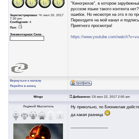
"Киногрехов", в котором зарубежны
русском языке такого контента нет
ошибок. Но несмотря на это я по п
Зарегистрирован:
Чт июл 20, 2017
7:30 pm
Переходите на мой канал и подписы
Сообщения:
4
Приятного просмотра!
Пол:
Элементарная Сила:
https://www.youtube.com/watch?v=
Вернуться к началу
Перейти в конец
Wingo
Добавлено:
Сб июл 22, 2017 2:00 am
Ледяной Мыслитель
Ну прикольно, по Биониклам действи
да какая разница
_________________