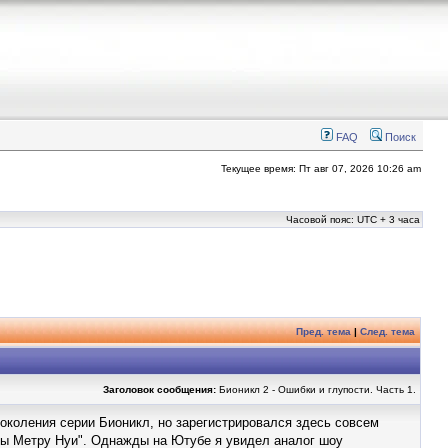
FAQ
Поиск
Текущее время: Пт авг 07, 2026 10:26 am
Часовой пояс: UTC + 3 часа
Пред. тема
|
След. тема
Заголовок сообщения:
Бионикл 2 - Ошибки и глупости. Часть 1.
околения серии Бионикл, но зарегистрировался здесь совсем
нды Метру Нуи". Однажды на Ютубе я увидел аналог шоу