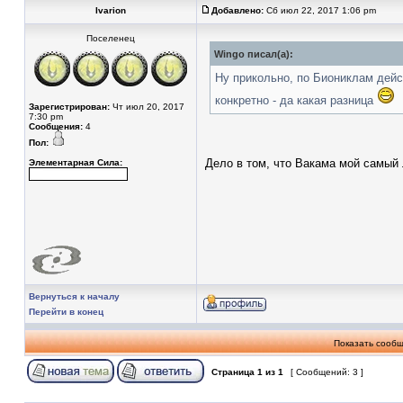
Ivarion
Добавлено:
Сб июл 22, 2017 1:06 pm
Поселенец
Wingo писал(а):
Ну прикольно, по Биониклам дейст
конкретно - да какая разница
Зарегистрирован:
Чт июл 20, 2017
7:30 pm
Сообщения:
4
Пол:
Дело в том, что Вакама мой самый
Элементарная Сила:
Вернуться к началу
Перейти в конец
Показать сообщ
Страница
1
из
1
[ Сообщений: 3 ]