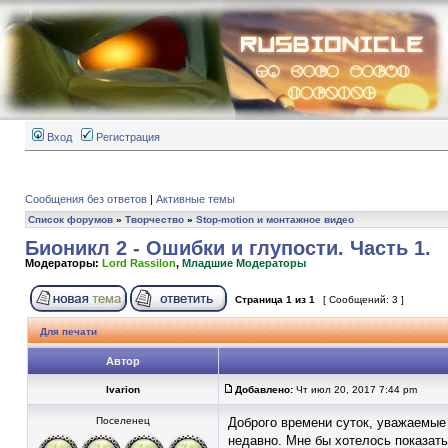
Вход
Регистрация
Сообщения без ответов
|
Активные темы
Список форумов
»
Творчество
»
Stop-motion и монтажное видео
Бионикл 2 - Ошибки и глупости. Часть 1.
Модераторы:
Lord Rassilon
,
Младшие Модераторы
Страница
1
из
1
[ Сообщений: 3 ]
Для печати
Автор
Ivarion
Добавлено:
Чт июл 20, 2017 7:44 pm
Поселенец
Доброго времени суток, уважаемые
недавно. Мне бы хотелось показат