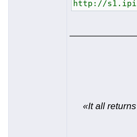
http://s1.ipi
____________
«It all retur