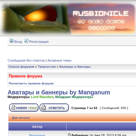
Вход
Регистрация
Сообщения без ответов
|
Активные темы
Список форумов
»
Творчество
»
Баннеры и Аватары
Правила форума
Посмотреть правила форума
Аватары и баннеры by Manganum
Модераторы:
Lord Rassilon
,
Младшие Модераторы
Страница
7
из
62
[ Сообщений: 930 ]
Для печати
Автор
Manganum
Добавлено:
Чт фев 28, 2013 6:56 pm