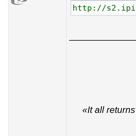
http://s2.ipi
____________
«It all retur