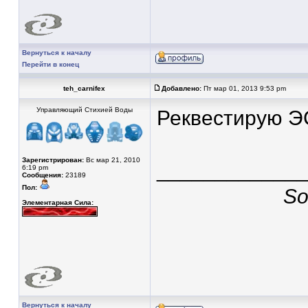
Вернуться к началу
Перейти в конец
teh_carnifex
Добавлено:
Пт мар 01, 2013 9:53 pm
Управляющий Стихией Воды
Реквестирую Э
Зарегистрирован:
Вс мар 21, 2010
____________
6:19 pm
Сообщения:
23189
Пол:
So
Элементарная Сила:
Вернуться к началу