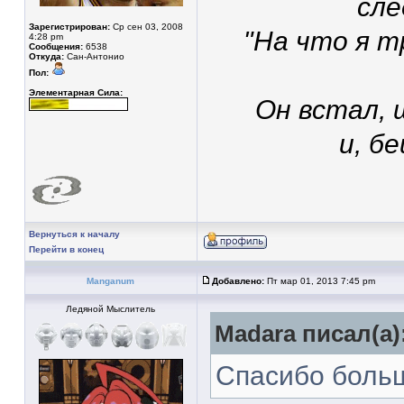
сле
Зарегистрирован:
Ср сен 03, 2008
"На что я т
4:28 pm
Сообщения:
6538
Откуда:
Сан-Антонио
Пол:
Элементарная Сила:
Он встал, 
и, б
Вернуться к началу
Перейти в конец
Manganum
Добавлено:
Пт мар 01, 2013 7:45 pm
Ледяной Мыслитель
Madara писал(а)
Спасибо боль