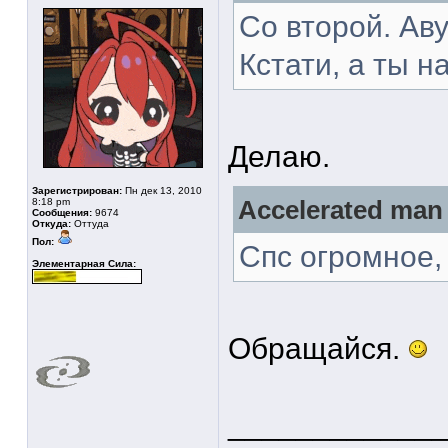
Со второй. Аву
Кстати, а ты 
Делаю.
Зарегистрирован:
Пн дек 13, 2010
8:18 pm
Accelerated man
Сообщения:
9674
Откуда:
Оттуда
Пол:
Спс огромное,
Элементарная Сила:
Обращайся.
____________