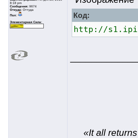
8:18 pm
Сообщения:
9674
Откуда:
Оттуда
Код:
Пол:
Элементарная Сила:
http://s1.ipi
____________
«It all retur