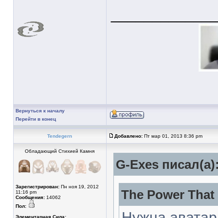
____________
Вернуться к началу
Перейти в конец
Tendegern
Добавлено:
Пт мар 01, 2013 8:36 pm
Обладающий Стихией Камня
G-Exes писал(а)
Зарегистрирован:
Пн ноя 19, 2012
The Power That 
11:16 pm
Сообщения:
14062
Пол:
Нужна аватарк
Элементарная Сила: