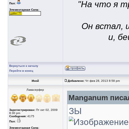
"На что я т
Пол:
Элементарная Сила:
Он встал, 
и, б
Вернуться к началу
Перейти в конец
Иной
Добавлено:
Чт фев 28, 2013 8:58 pm
Лавасерфер
Manganum писал
ЗЫ
Зарегистрирован:
Пт окт 02, 2009
8:30 pm
Сообщения:
4175
Пол:
Элементарная Сила: