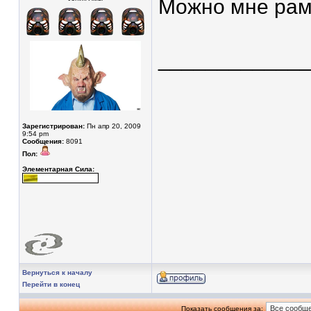
Можно мне рамк
____________
Зарегистрирован:
Пн апр 20, 2009
9:54 pm
Сообщения:
8091
Пол:
Элементарная Сила:
Вернуться к началу
Перейти в конец
Показать сообщения за: