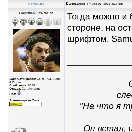
Galvanizze
Добавлено:
Пт мар 01, 2013 4:18 pm
Подземный Архивариус
Тогда можно и 
стороне, на о
шрифтом. Samu
____________
Зарегистрирован:
Ср сен 03, 2008
4:28 pm
Сообщения:
6538
Откуда:
Сан-Антонио
сле
Пол:
Элементарная Сила:
"На что я т
Он встал, 