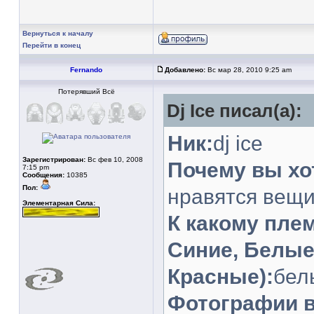
Вернуться к началу
Перейти в конец
Fernando
Добавлено:
Вс мар 28, 2010 9:25 am
Потерявший Всё
Dj Ice писал(а):
Ник:
dj ice
Зарегистрирован:
Вс фев 10, 2008
Почему вы хот
7:15 pm
Сообщения:
10385
Пол:
нравятся вещи
Элементарная Сила:
К какому пле
Синие, Белые
Красные):
бел
Фотографии в