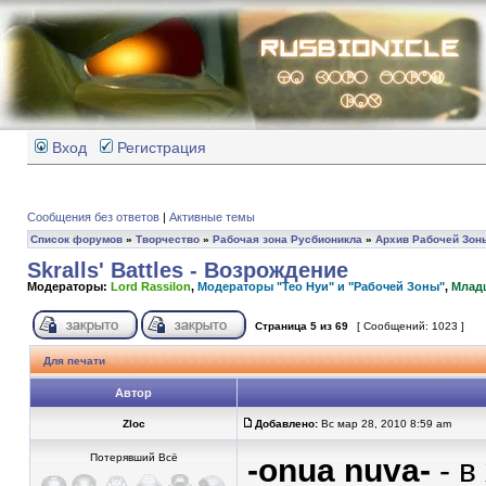
Вход
Регистрация
Сообщения без ответов
|
Активные темы
Список форумов
»
Творчество
»
Рабочая зона Русбионикла
»
Архив Рабочей Зон
Skralls' Battles - Возрождение
Модераторы:
Lord Rassilon
,
Модераторы "Тео Нуи" и "Рабочей Зоны"
,
Млад
Страница
5
из
69
[ Сообщений: 1023 ]
Для печати
Автор
Zloc
Добавлено:
Вс мар 28, 2010 8:59 am
Потерявший Всё
-onua nuva-
- в