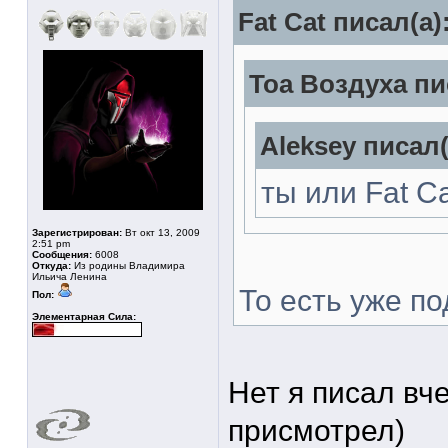
Fat Cat писал(а)
Тоа Воздуха пи
Aleksey писал(
ты или Fat Cat
Зарегистрирован:
Вт окт 13, 2009
2:51 pm
Сообщения:
6008
Откуда:
Из родины Владимира
Ильича Ленина
То есть уже п
Пол:
Элементарная Сила:
Нет я писал вче
присмотрел)