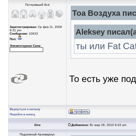
Потерявший Всё
Тоа Воздуха пис
Зарегистрирован:
Ср фев 11, 2009
Aleksey писал(а
9:31 pm
Сообщения:
10633
Пол:
ты или Fat Cat
Элементарная Сила:
То есть уже по
Вернуться к началу
Перейти в конец
Gire
Добавлено:
Вс мар 28, 2010 9:43 am
Подземный Архивариус