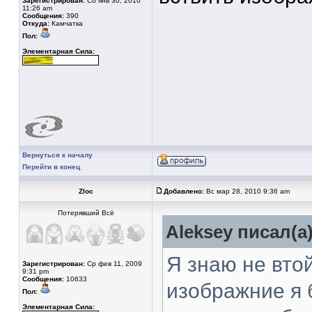
Зарегистрирован:
Сб янв 30, 2010
11:26 am
Сообщения:
390
Откуда:
Камчатка
Пол:
Элементарная Сила:
Вернуться к началу
Перейти в конец
Zloc
Добавлено:
Вс мар 28, 2010 9:36 am
Потерявший Всё
Aleksey писал(а)
Я знаю не вто
Зарегистрирован:
Ср фев 11, 2009
9:31 pm
Сообщения:
10633
изображние я 
Пол:
Элементарная Сила: