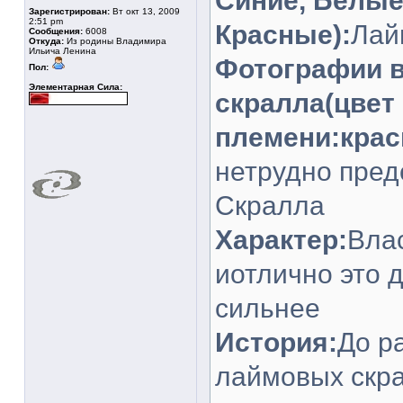
Синие, Белые
Зарегистрирован:
Вт окт 13, 2009
2:51 pm
Красные):
Лай
Сообщения:
6008
Откуда:
Из родины Владимира
Ильича Ленина
Фотографии в
Пол:
Элементарная Сила:
скралла(цвет
племени:крас
нетрудно пред
Скралла
Характер:
Вла
иотлично это д
сильнее
История:
До р
лаймовых скра