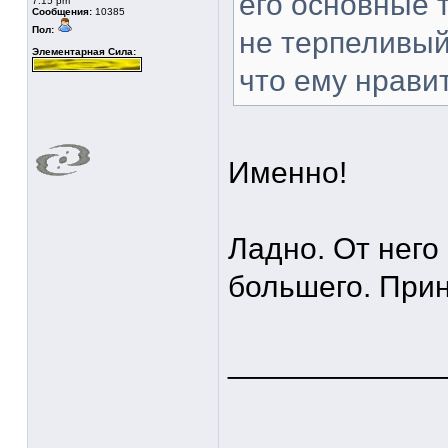
его основные т
7:15 pm
Сообщения:
10385
Пол:
не терпеливый 
Элементарная Сила:
что ему нрави
Именно!
Ладно. От него
большего. Прин
____________