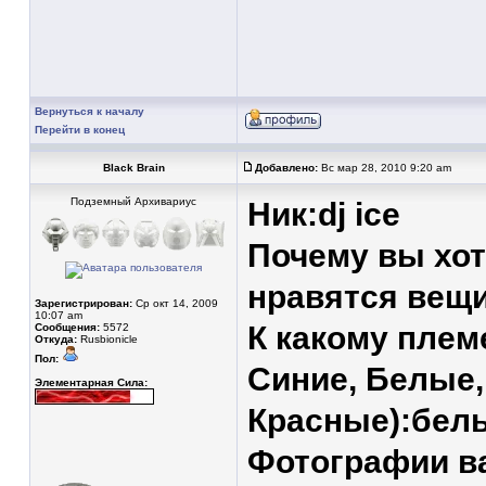
Вернуться к началу
Перейти в конец
Black Brain
Добавлено:
Вс мар 28, 2010 9:20 am
Подземный Архивариус
Ник:dj ice
Почему вы хот
нравятся вещи
Зарегистрирован:
Ср окт 14, 2009
10:07 am
К какому плем
Сообщения:
5572
Откуда:
Rusbionicle
Пол:
Синие, Белые
Элементарная Сила:
Красные):бел
Фотографии ва