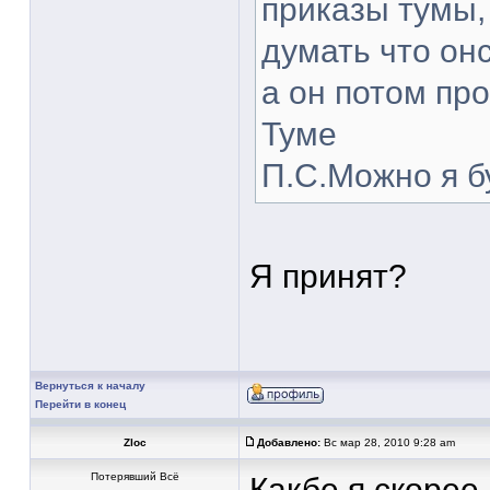
приказы тумы,
думать что онс
а он потом пр
Туме
П.С.Можно я 
Я принят?
Вернуться к началу
Перейти в конец
Zloc
Добавлено:
Вс мар 28, 2010 9:28 am
Потерявший Всё
Какбе я скорее