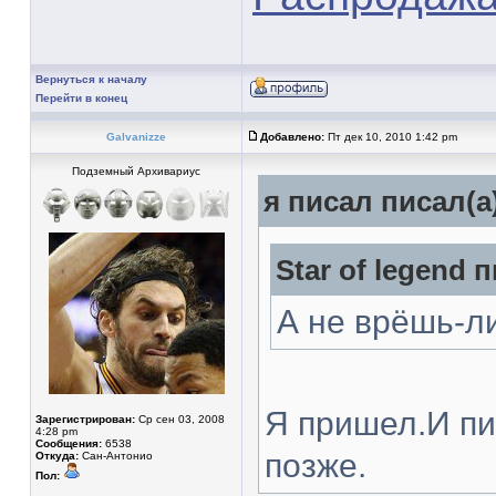
Вернуться к началу
Перейти в конец
Galvanizze
Добавлено:
Пт дек 10, 2010 1:42 pm
Подземный Архивариус
я писал писал(а
Star of legend п
А не врёшь-л
Я пришел.И пи
Зарегистрирован:
Ср сен 03, 2008
4:28 pm
Сообщения:
6538
позже.
Откуда:
Сан-Антонио
Пол: