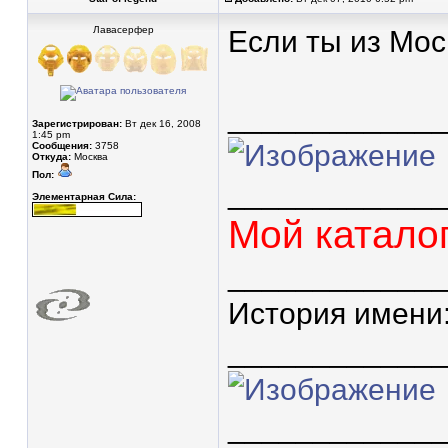
Лавасерфер
Если ты из Мос
____________
Зарегистрирован:
Вт дек 16, 2008
1:45 pm
Сообщения:
3758
Откуда:
Москва
Пол:
____________
Элементарная Сила:
Мой катало
____________
История имени
____________
____________