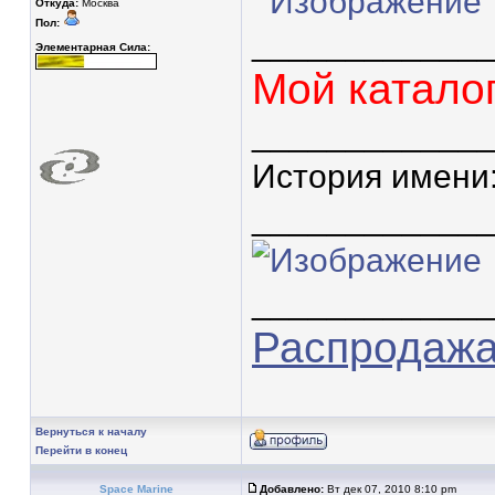
Откуда:
Москва
Пол:
____________
Элементарная Сила:
Мой катало
____________
История имени
____________
____________
Распродажа 
Вернуться к началу
Перейти в конец
Space Marine
Добавлено:
Вт дек 07, 2010 8:10 pm