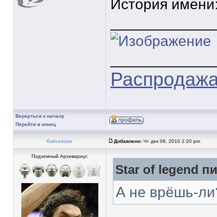
История имени
____________
____________
Распродажа 
Вернуться к началу
Перейти в конец
Galvanizze
Добавлено:
Чт дек 09, 2010 2:20 pm
Подземный Архивариус
Star of legend п
А не врёшь-ли