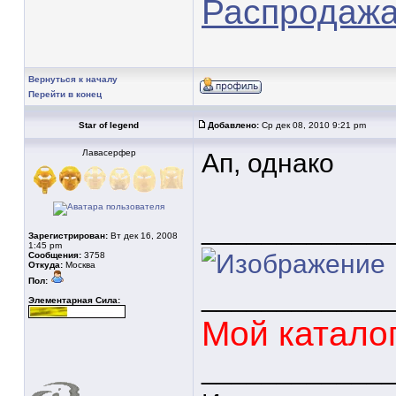
Распродажа 
Вернуться к началу
Перейти в конец
Star of legend
Добавлено:
Ср дек 08, 2010 9:21 pm
Лавасерфер
Ап, однако
____________
Зарегистрирован:
Вт дек 16, 2008
1:45 pm
Сообщения:
3758
Откуда:
Москва
Пол:
____________
Элементарная Сила:
Мой катало
____________