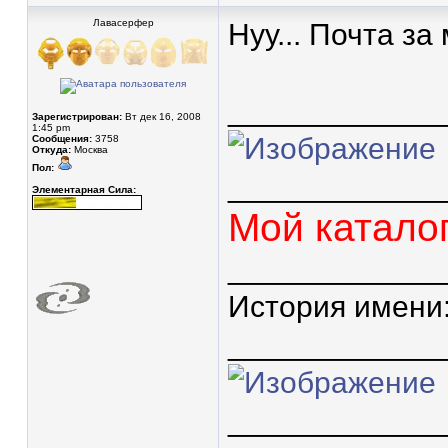
Лавасерфер
Нуу... Почта за
____________
Зарегистрирован:
Вт дек 16, 2008
1:45 pm
Сообщения:
3758
Откуда:
Москва
Пол:
____________
Элементарная Сила:
Мой катало
____________
История имени
____________
____________