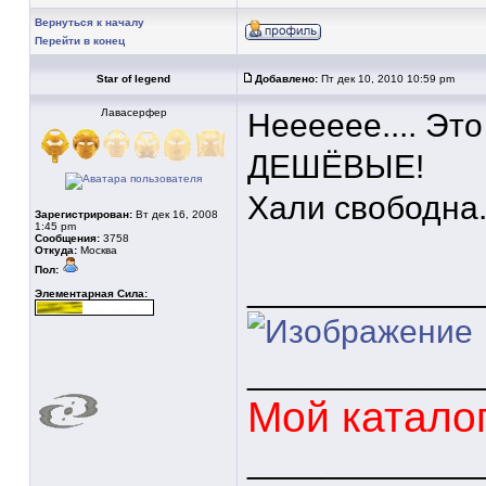
Вернуться к началу
Перейти в конец
Star of legend
Добавлено:
Пт дек 10, 2010 10:59 pm
Лавасерфер
Нееееее.... Эт
ДЕШЁВЫЕ!
Хали свободна
Зарегистрирован:
Вт дек 16, 2008
1:45 pm
Сообщения:
3758
Откуда:
Москва
Пол:
____________
Элементарная Сила:
____________
Мой катало
____________