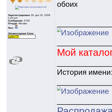
обоих
Зарегистрирован:
Вт дек 16, 2008
1:45 pm
____________
Сообщения:
3758
Откуда:
Москва
Пол:
Элементарная Сила:
____________
Мой катало
____________
История имени
____________
____________
Распродажа 