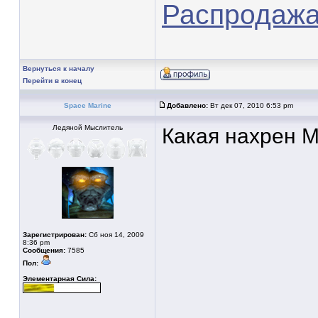
Распродажа 
Вернуться к началу
Перейти в конец
Space Marine
Добавлено:
Вт дек 07, 2010 6:53 pm
Ледяной Мыслитель
Какая нахрен Мо
Зарегистрирован:
Сб ноя 14, 2009
8:36 pm
Сообщения:
7585
Пол:
Элементарная Сила: