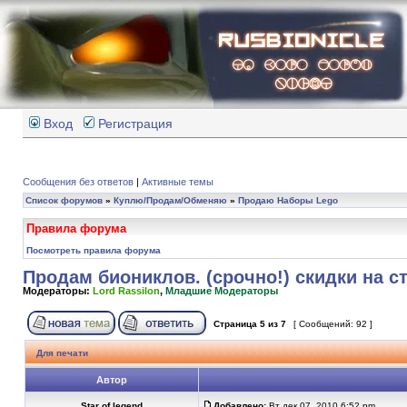
Вход
Регистрация
Сообщения без ответов
|
Активные темы
Список форумов
»
Куплю/Продам/Обменяю
»
Продаю Наборы Lego
Правила форума
Посмотреть правила форума
Продам биониклов. (срочно!) скидки на с
Модераторы:
Lord Rassilon
,
Младшие Модераторы
Страница
5
из
7
[ Сообщений: 92 ]
Для печати
Автор
Star of legend
Добавлено:
Вт дек 07, 2010 6:52 pm