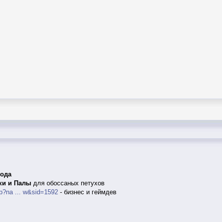
года
ки и Палы
для обоссаных петухов
p?na ... w&sid=1592
- бизнес и геймдев