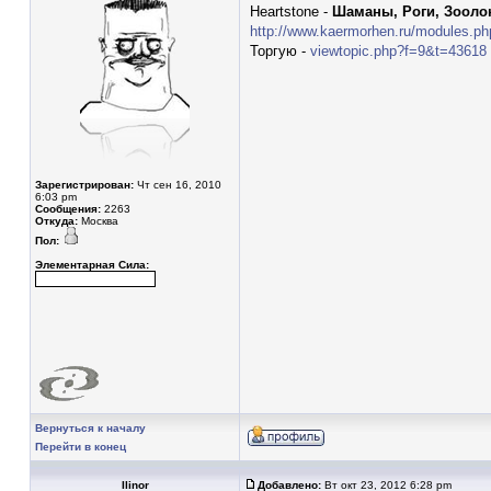
Heartstone -
Шаманы, Роги, Зооло
http://www.kaermorhen.ru/modules.ph
Торгую -
viewtopic.php?f=9&t=43618
Зарегистрирован:
Чт сен 16, 2010
6:03 pm
Сообщения:
2263
Откуда:
Москва
Пол:
Элементарная Сила:
Вернуться к началу
Перейти в конец
Ilinor
Добавлено:
Вт окт 23, 2012 6:28 pm