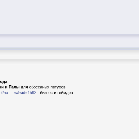
года
ки и Палы
для обоссаных петухов
p?na ... w&sid=1592
- бизнес и геймдев