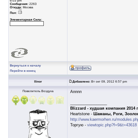
6:03 pm
Сообщения:
2263
Откуда:
Москва
Пол:
Элементарная Сила:
Вернуться к началу
Перейти в конец
Ilinor
Добавлено:
Вт окт 09, 2012 6:57 pm
Повелитель Воздуха
Апппп
_________________
Blizzard - худшая компания 2014 
Heartstone -
Шаманы, Роги, Зооло
http://www.kaermorhen.ru/modules.ph
Торгую -
viewtopic.php?f=9&t=43618