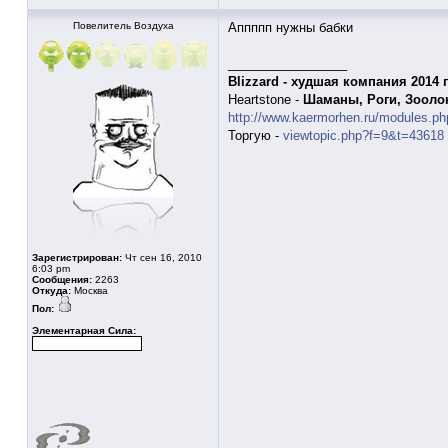
Повелитель Воздуха
Аппппп нужны бабки
_________________
Blizzard - худшая компания 2014 
Heartstone -
Шаманы, Роги, Зооло
http://www.kaermorhen.ru/modules.ph
Торгую -
viewtopic.php?f=9&t=43618
Зарегистрирован:
Чт сен 16, 2010
6:03 pm
Сообщения:
2263
Откуда:
Москва
Пол:
Элементарная Сила: