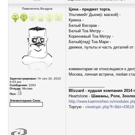
Повелитель Воздуха
Цена - предмет торга.
Ультимейт Дьюм(с маской) -
Крекка -
Белый Висорак -
Белый Тоа Метру -
Коричневый Тоа Метру -
Белый(лед) Тоа Мари -
движки, пульты и часть деталей от 
комментарии не относящиеся к делу
Москва, личная встреча, любая ста
Зарегистрирован:
Чт сен 16, 2010
6:03 pm
_________________
Сообщения:
2263
Откуда:
Москва
Blizzard - худшая компания 2014 
Пол:
Heartstone -
Шаманы, Роги, Зооло
Элементарная Сила:
http://www.kaermorhen.ru/modules.ph
Торгую -
viewtopic.php?f=9&t=43618