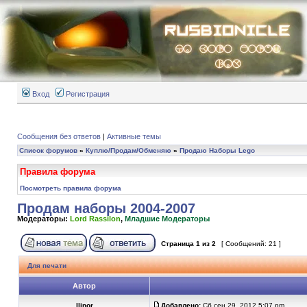
Вход
Регистрация
Сообщения без ответов
|
Активные темы
Список форумов
»
Куплю/Продам/Обменяю
»
Продаю Наборы Lego
Правила форума
Посмотреть правила форума
Продам наборы 2004-2007
Модераторы:
Lord Rassilon
,
Младшие Модераторы
Страница
1
из
2
[ Сообщений: 21 ]
Для печати
Автор
Ilinor
Добавлено:
Сб сен 29, 2012 5:07 pm