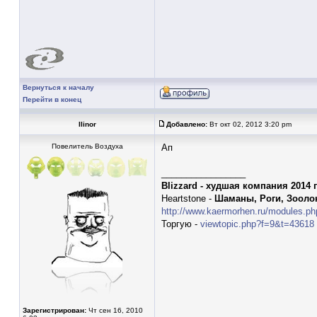
Вернуться к началу
Перейти в конец
Ilinor
Добавлено:
Вт окт 02, 2012 3:20 pm
Повелитель Воздуха
Ап
_________________
Blizzard - худшая компания 2014 
Heartstone -
Шаманы, Роги, Зооло
http://www.kaermorhen.ru/modules.ph
Торгую -
viewtopic.php?f=9&t=43618
Зарегистрирован:
Чт сен 16, 2010