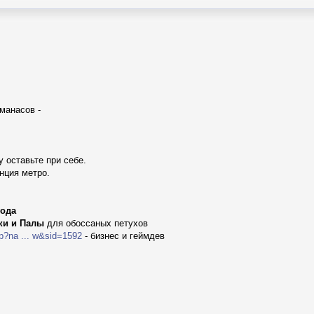
манасов -
 оставьте при себе.
нция метро.
года
ки и Палы
для обоссаных петухов
p?na ... w&sid=1592
- бизнес и геймдев