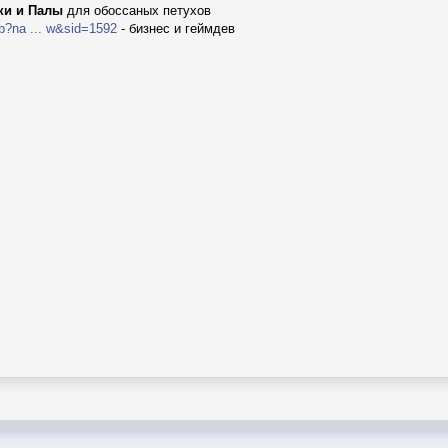
ки и Палы
для обоссаных петухов
p?na ... w&sid=1592
- бизнес и геймдев