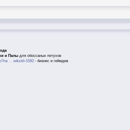
года
ки и Палы
для обоссаных петухов
p?na ... w&sid=1592
- бизнес и геймдев