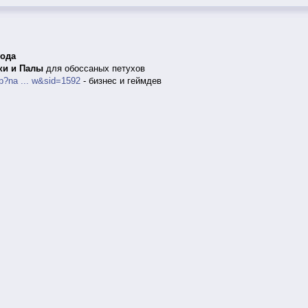
года
ки и Палы
для обоссаных петухов
p?na ... w&sid=1592
- бизнес и геймдев