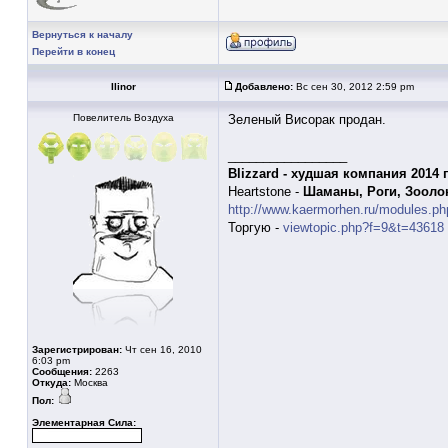
Вернуться к началу
Перейти в конец
Ilinor
Добавлено:
Вс сен 30, 2012 2:59 pm
Повелитель Воздуха
Зеленый Висорак продан.
_________________
Blizzard - худшая компания 2014 
Heartstone -
Шаманы, Роги, Зооло
http://www.kaermorhen.ru/modules.ph
Торгую -
viewtopic.php?f=9&t=43618
Зарегистрирован:
Чт сен 16, 2010
6:03 pm
Сообщения:
2263
Откуда:
Москва
Пол:
Элементарная Сила: