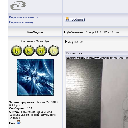
Вернуться к началу
Перейти в конец
NeoMagma
Добавлено:
Сб апр 14, 2012 9:12 pm
Защитник Мата Нуи
Рисуночек :
Вложения:
Комментарий к файлу:
Извените за неоч. к
Зарегистрирован:
Пт фев 24, 2012
6:21 pm
Сообщения:
154
Откуда:
Планетарная система
"Дельта",Космический штурмовик
"Альфы"
Пол: