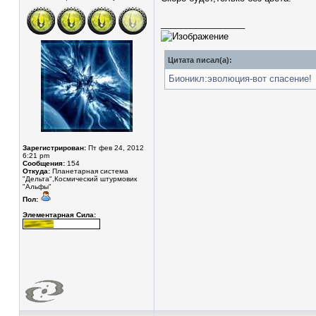
_________________
Цитата писал(а):
Бионикл:эволюция-вот спасение!
Зарегистрирован:
Пт фев 24, 2012
6:21 pm
Сообщения:
154
Откуда:
Планетарная система
"Дельта",Космический штурмовик
"Альфы"
Пол:
Элементарная Сила: