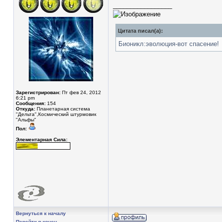
_________________
Цитата писал(а):
Бионикл:эволюция-вот спасение!
Зарегистрирован:
Пт фев 24, 2012
6:21 pm
Сообщения:
154
Откуда:
Планетарная система
"Дельта",Космический штурмовик
"Альфы"
Пол:
Элементарная Сила:
Вернуться к началу
Перейти в конец