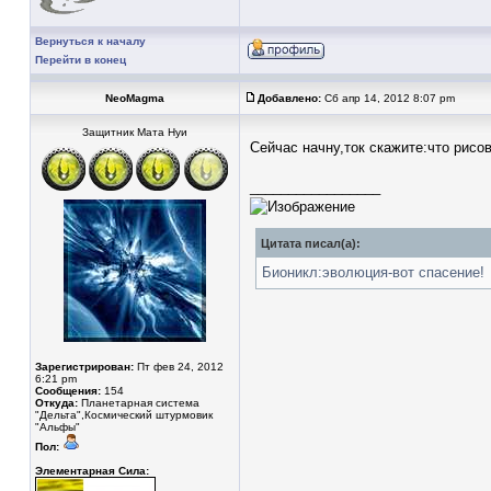
Вернуться к началу
Перейти в конец
NeoMagma
Добавлено:
Сб апр 14, 2012 8:07 pm
Защитник Мата Нуи
Сейчас начну,ток скажите:что рисо
_________________
Цитата писал(а):
Бионикл:эволюция-вот спасение!
Зарегистрирован:
Пт фев 24, 2012
6:21 pm
Сообщения:
154
Откуда:
Планетарная система
"Дельта",Космический штурмовик
"Альфы"
Пол:
Элементарная Сила: