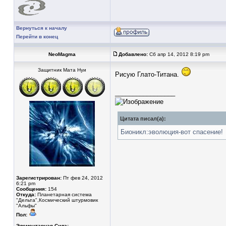
Вернуться к началу
Перейти в конец
NeoMagma
Добавлено:
Сб апр 14, 2012 8:19 pm
Защитник Мата Нуи
Рисую Глато-Титана.
_________________
Цитата писал(а):
Бионикл:эволюция-вот спасение!
Зарегистрирован:
Пт фев 24, 2012
6:21 pm
Сообщения:
154
Откуда:
Планетарная система
"Дельта",Космический штурмовик
"Альфы"
Пол:
Элементарная Сила: