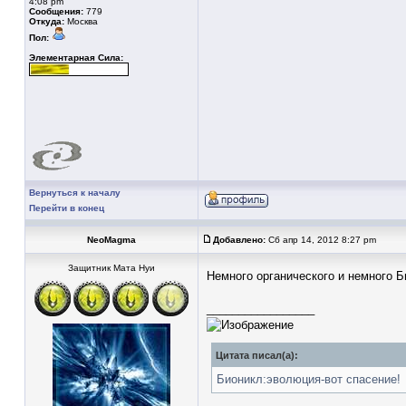
4:08 pm
Сообщения:
779
Откуда:
Москва
Пол:
Элементарная Сила:
Вернуться к началу
Перейти в конец
NeoMagma
Добавлено:
Сб апр 14, 2012 8:27 pm
Защитник Мата Нуи
Немного органического и немного 
_________________
Цитата писал(а):
Бионикл:эволюция-вот спасение!