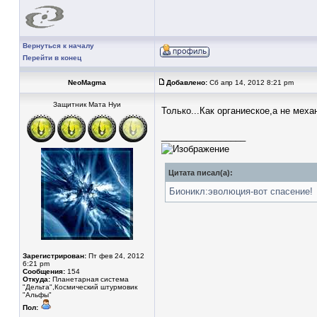
Вернуться к началу
Перейти в конец
NeoMagma
Добавлено:
Сб апр 14, 2012 8:21 pm
Защитник Мата Нуи
Только...Как органиеское,а не мех
_________________
Цитата писал(а):
Бионикл:эволюция-вот спасение!
Зарегистрирован:
Пт фев 24, 2012
6:21 pm
Сообщения:
154
Откуда:
Планетарная система
"Дельта",Космический штурмовик
"Альфы"
Пол: