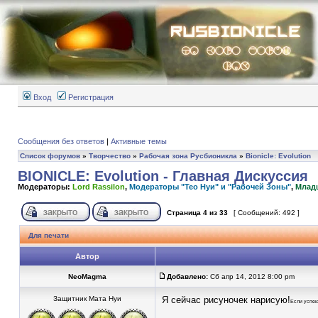
Вход
Регистрация
Сообщения без ответов
|
Активные темы
Список форумов
»
Творчество
»
Рабочая зона Русбионикла
»
Bionicle: Evolution
BIONICLE: Evolution - Главная Дискуссия
Модераторы:
Lord Rassilon
,
Модераторы "Тео Нуи" и "Рабочей Зоны"
,
Млад
Страница
4
из
33
[ Сообщений: 492 ]
Для печати
Автор
NeoMagma
Добавлено:
Сб апр 14, 2012 8:00 pm
Защитник Мата Нуи
Я сейчас рисуночек нарисую!
Если успею.