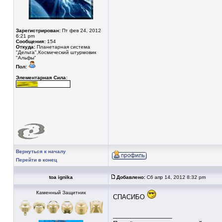
Зарегистрирован:
Пт фев 24, 2012
6:21 pm
Сообщения:
154
Откуда:
Планетарная система
"Дельта",Космический штурмовик
"Альфы"
Пол:
Элементарная Сила:
Вернуться к началу
Перейти в конец
toa ignika
Добавлено:
Сб апр 14, 2012 8:32 pm
Каменный Защитник
СПАСИБО
_________________