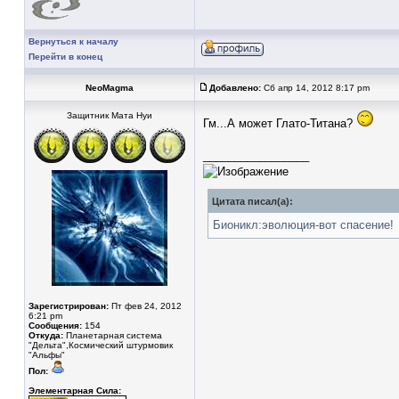
Вернуться к началу
Перейти в конец
NeoMagma
Добавлено:
Сб апр 14, 2012 8:17 pm
Защитник Мата Нуи
Гм...А может Глато-Титана?
_________________
Цитата писал(а):
Бионикл:эволюция-вот спасение!
Зарегистрирован:
Пт фев 24, 2012
6:21 pm
Сообщения:
154
Откуда:
Планетарная система
"Дельта",Космический штурмовик
"Альфы"
Пол:
Элементарная Сила: