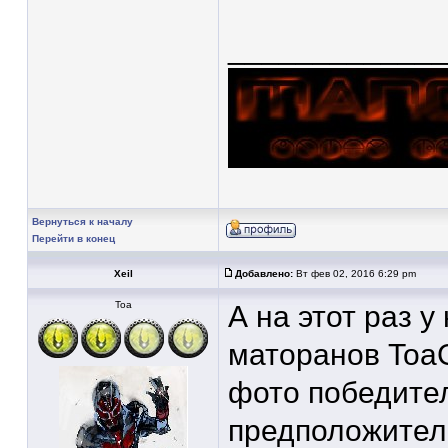
____________
Вернуться к началу
Перейти в конец
Xeil
Добавлено:
Вт фев 02, 2016 6:29 pm
Тоа
А на этот раз у
маторанов ToaG
фото победите
предположител