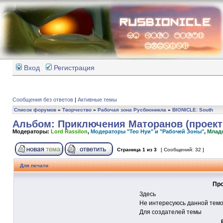
Вход
Регистрация
Сообщения без ответов
|
Активные темы
Список форумов
»
Творчество
»
Рабочая зона Русбионикла
»
BIONICLE: South
Альбом: Приключения Маторанов (проект 
Модераторы:
Lord Rassilon
,
Модераторы "Тео Нуи" и "Рабочей Зоны"
,
Млад
Страница
1
из
3
[ Сообщений: 32 ]
Для печати
Про
Здесь
Не интересуюсь данной тем
Для создателей темы