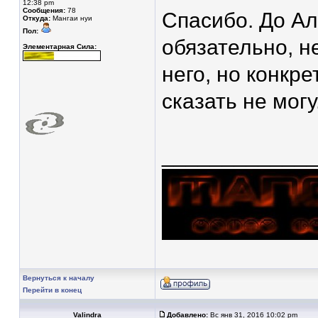
12:38 pm
Сообщения:
78
Спасибо. До А
Откуда:
Мангаи нуи
Пол:
обязательно, н
Элементарная Сила:
него, но конкре
сказать не могу
____________
Вернуться к началу
Перейти в конец
Valindra
Добавлено:
Вс янв 31, 2016 10:02 pm