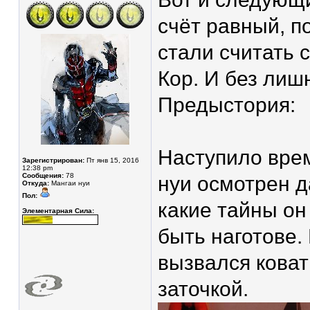
счёт равный, п
стали считать 
Кор. И без лиш
Предыстория:
Наступило врем
Зарегистрирован:
Пт янв 15, 2016
12:38 pm
Сообщения:
78
нуи осмотрен д
Откуда:
Мангаи нуи
Пол:
какие тайны он
Элементарная Сила:
быть наготове.
вызвался коват
заточкой.