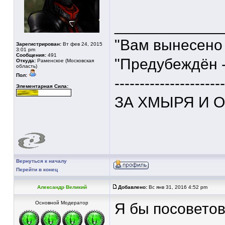
____________
"Вам вынесено
Зарегистрирован:
Вт фев 24, 2015
3:01 pm
Сообщения:
491
"Предубеждён -
Откуда:
Раменское (Московская
область)
Пол:
----------------------
Элементарная Сила:
ЗА ХМЫРЯ И 
Вернуться к началу
Перейти в конец
Александр Великий
Добавлено:
Вс янв 31, 2016 4:52 pm
Основной Модератор
Я бы посоветов