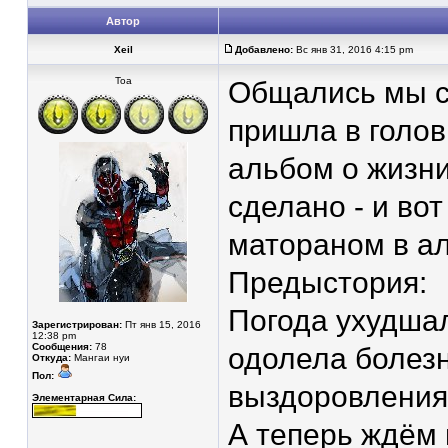
Автор
Xeil
Добавлено:
Вс янв 31, 2016 4:15 pm
Тоа
Общались мы с
пришла в голов
альбом о жизни
сделано - и во
матораном в а
Предыстория:
Погода ухудшал
Зарегистрирован:
Пт янв 15, 2016
12:38 pm
Сообщения:
78
одолела болезн
Откуда:
Мангаи нуи
Пол:
выздоровления,
Элементарная Сила:
А теперь ждём 