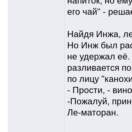
напиток, но ем
его чай" - реша
Найдя Инжа, ле
Но Инж был рас
не удержал её.
разливается по
по лицу "канох
- Прости, - ви
-Пожалуй, прин
Ле-маторан.