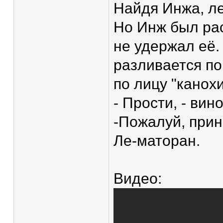
Найдя Инжа, ле
Но Инж был рас
не удержал её.
разливается по
по лицу "канох
- Прости, - ви
-Пожалуй, прин
Ле-маторан.
Видео: