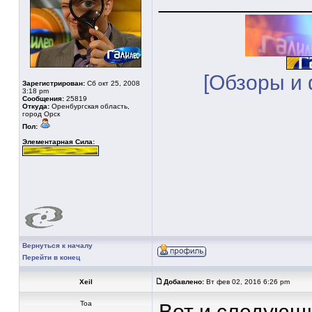
____________
[Обзоры и 
Зарегистрирован:
Сб окт 25, 2008
3:18 pm
Сообщения:
25819
Откуда:
Оренбургская область,
город Орск
Пол:
Элементарная Сила:
Вернуться к началу
Перейти в конец
Xeil
Добавлено:
Вт фев 02, 2016 6:26 pm
Тоа
Вот и следующи