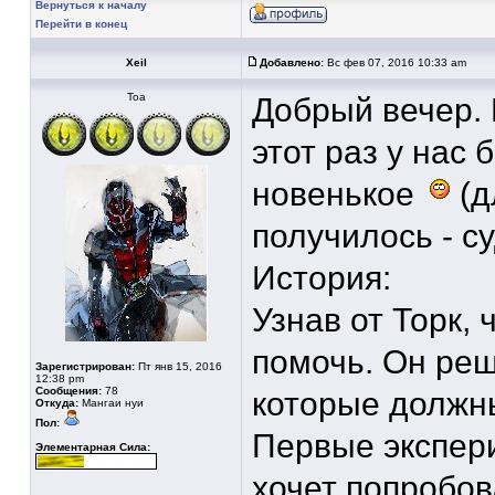
Вернуться к началу
Перейти в конец
Xeil
Добавлено:
Вс фев 07, 2016 10:33 am
Тоа
Добрый вечер. 
этот раз у нас
новенькое
(д
получилось - с
История:
Узнав от Торк,
помочь. Он реш
Зарегистрирован:
Пт янв 15, 2016
12:38 pm
Сообщения:
78
которые должн
Откуда:
Мангаи нуи
Пол:
Первые экспер
Элементарная Сила:
хочет попробов