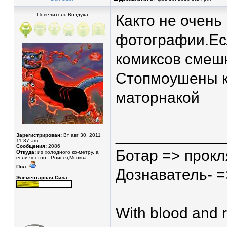
Повелитель Воздуха
Както не очень
фотографии.Ес
комиксов смешн
Стопмоушены к
маторнакой
____________
Зарегистрирован:
Вт авг 30, 2011
11:37 am
Сообщения:
2086
Ботар => прокл
Откуда:
из холодного ко-метру. а
если честно...Роисся,Мсоква
Пол:
Дознаватель- =>
Элементарная Сила:
With blood and r