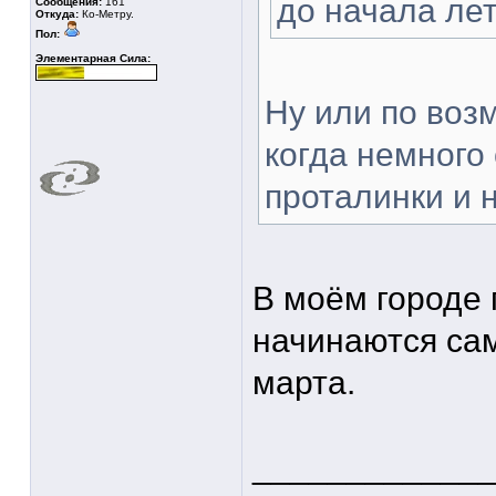
до начала лет
Сообщения:
161
Откуда:
Ко-Метру.
Пол:
Элементарная Сила:
Ну или по воз
когда немного 
проталинки и 
В моём городе 
начинаются са
марта.
____________