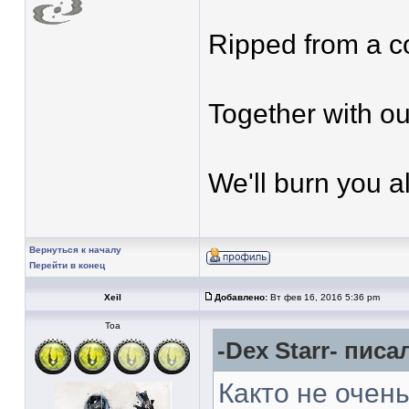
Ripped from a c
Together with ou
We'll burn you al
Вернуться к началу
Перейти в конец
Xeil
Добавлено:
Вт фев 16, 2016 5:36 pm
Тоа
-Dex Starr- писал
Както не очен