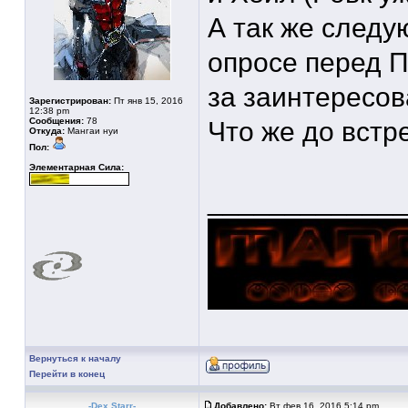
А так же следу
опросе перед П
за заинтересов
Зарегистрирован:
Пт янв 15, 2016
12:38 pm
Сообщения:
78
Что же до встр
Откуда:
Мангаи нуи
Пол:
Элементарная Сила:
____________
Вернуться к началу
Перейти в конец
-Dex Starr-
Добавлено:
Вт фев 16, 2016 5:14 pm