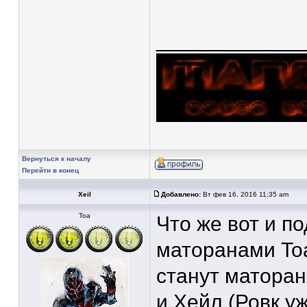
____________
Вернуться к началу
Перейти в конец
Xeil
Добавлено:
Вт фев 16, 2016 11:35 am
Тоа
Что же вот и п
маторанами To
станут маторан
и Хейл (Ровк у