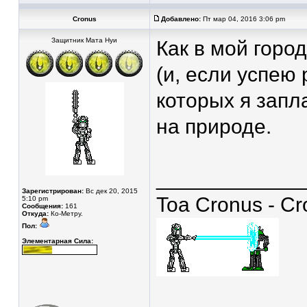
Cronus
Добавлено:
Пт мар 04, 2016 3:06 pm
Защитник Мата Нуи
Как в мой горо
(и, если успею
которых я запл
на природе.
____________
Зарегистрирован:
Вс дек 20, 2015
Toa Cronus - C
5:10 pm
Сообщения:
161
Откуда:
Ко-Метру.
Пол:
Элементарная Сила: