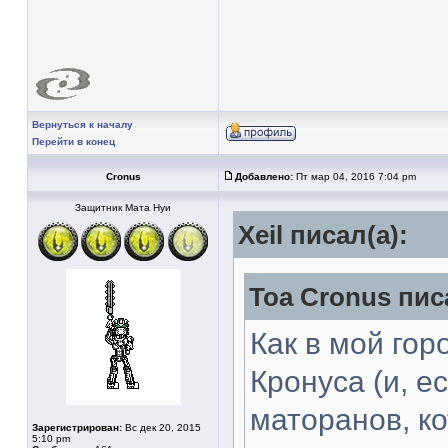
Вернуться к началу
Перейти в конец
Cronus
Добавлено:
Пт мар 04, 2016 7:04 pm
Защитник Мата Нуи
Xeil писал(а):
Toa Cronus пис
Как в мой гор
Кронуса (и, е
маторанов, к
Зарегистрирован:
Вс дек 20, 2015
5:10 pm