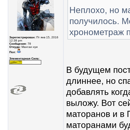
Неплохо, но м
получилось. М
хронометраж 
Зарегистрирован:
Пт янв 15, 2016
12:38 pm
Сообщения:
78
Откуда:
Мангаи нуи
Пол:
Элементарная Сила:
В будущем пост
длиннее, но спа
добавлять когд
выложу. Вот с
маторанов и в 
маторанами буд