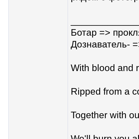
____________
Ботар => прокл
Дознаватель- =>
With blood and r
Ripped from a c
Together with ou
We'll burn you al