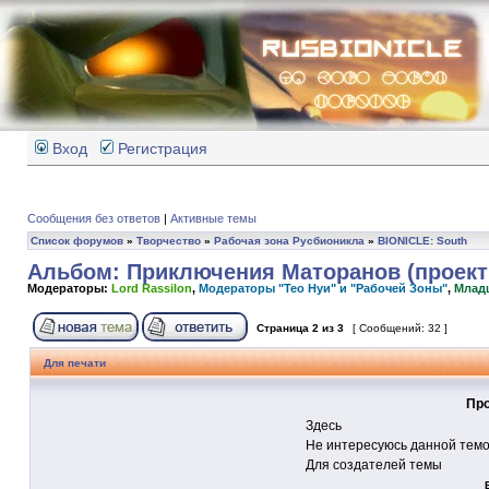
Вход
Регистрация
Сообщения без ответов
|
Активные темы
Список форумов
»
Творчество
»
Рабочая зона Русбионикла
»
BIONICLE: South
Альбом: Приключения Маторанов (проект 
Модераторы:
Lord Rassilon
,
Модераторы "Тео Нуи" и "Рабочей Зоны"
,
Млад
Страница
2
из
3
[ Сообщений: 32 ]
Для печати
Про
Здесь
Не интересуюсь данной тем
Для создателей темы