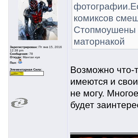
фотографии.Ес
комиксов смеш
Стопмоушены к
маторнакой
Зарегистрирован:
Пт янв 15, 2016
12:38 pm
Сообщения:
78
Откуда:
Мангаи нуи
Пол:
Возможно что-т
Элементарная Сила:
имеются и свои 
не могу. Многое
будет заинтер
____________