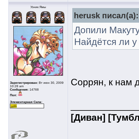
Узник Ямы
herusk писал(а):
Допили Макуту
Найдётся ли у
Cоррян, к нам 
Зарегистрирован:
Вт июн 30, 2009
10:28 am
Сообщения:
14768
Пол:
Элементарная Сила:
____________
[Диван]
[Тумбл