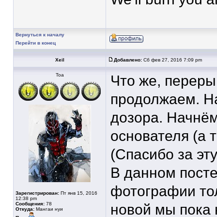
Вернуться к началу
Перейти в конец
Xeil
Добавлено:
Сб фев 27, 2016 7:09 pm
Тоа
Что же, перер
продолжаем. На
дозора. Начнём
основателя (а 
(Спасибо за эт
В данном пост
фотографии тол
Зарегистрирован:
Пт янв 15, 2016
12:38 pm
Сообщения:
78
новой мы пока 
Откуда:
Мангаи нуи