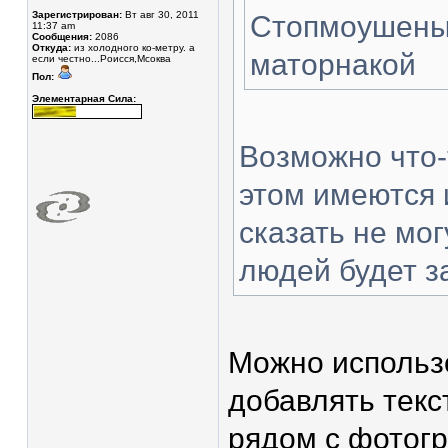
Зарегистрирован:
Вт авг 30, 2011
Стопмоушены 
11:37 am
Сообщения:
2086
Откуда:
из холодного ко-метру. а
маторнакой
если честно...Роисся,Мсоква
Пол:
Элементарная Сила:
Возможно что-
этом имеются и
сказать не мог
людей будет з
Можно использ
добавлять текст
рядом с фотог