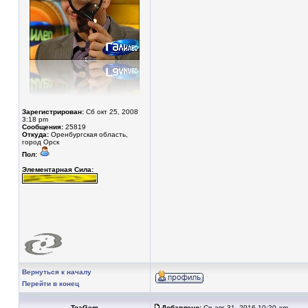
Зарегистрирован:
Сб окт 25, 2008
3:18 pm
Сообщения:
25819
Откуда:
Оренбургская область,
город Орск
Пол:
Элементарная Сила:
Вернуться к началу
Перейти в конец
ToaGem
Добавлено:
Ср авг 31, 2016 10:20 am