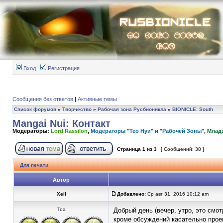
Вход
Регистрация
Сообщения без ответов
|
Активные темы
Список форумов
»
Творчество
»
Рабочая зона Русбионикла
»
BIONICLE: South
Mangai Nui: Контакт
Модераторы:
Lord Rassilon
,
Модераторы "Тео Нуи" и "Рабочей Зоны"
,
Млад
Страница
1
из
3
[ Сообщений: 38 ]
Для печати
Автор
Xeil
Добавлено:
Ср авг 31, 2016 10:12 am
Тоа
Добрый день (вечер, утро, это смо
кроме обсуждений касательно проек