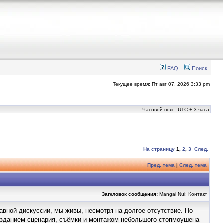
FAQ
Поиск
Текущее время: Пт авг 07, 2026 3:33 pm
Часовой пояс: UTC + 3 часа
На страницу
1
,
2
,
3
След.
Пред. тема
|
След. тема
Заголовок сообщения:
Mangai Nui: Контакт
лавной дискуссии, мы живы, несмотря на долгое отсутствие. Но
 созданием сценария, съёмки и монтажом небольшого стопмоушена