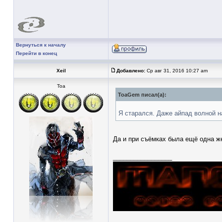
Вернуться к началу
Перейти в конец
Xeil
Добавлено:
Ср авг 31, 2016 10:27 am
Тоа
ToaGem писал(а):
Я старался. Даже айпад волной н
Да и при съёмках была ещё одна же
_________________