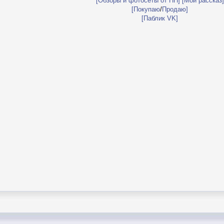
[Обзоры и фотосеты от ПП]
[Мой рассказ]
[Покупаю
/
Продаю]
[Паблик VK]