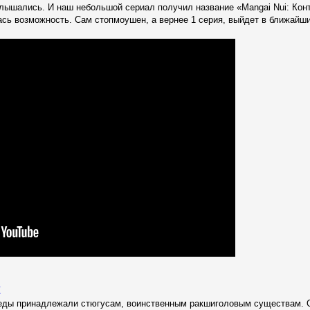
ослышались. И наш небольшой сериал получил название «Mangai Nui: Кон
ась возможность. Сам стопмоушен, а вернее 1 серия, выйдет в ближайши
t
ды принадлежали стюгусам, воинственным ракшиголовым существам. Он