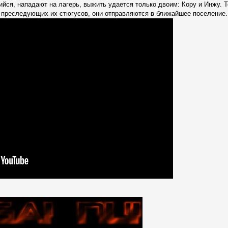
ся, нападают на лагерь, выжить удается только двоим: Кору и Инжу. Т
т преследующих их стюгусов, они отправляются в ближайшее поселение.