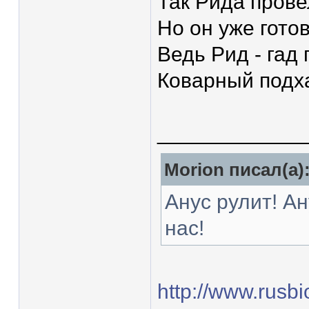
Так Рида прове
Но он уже гото
Ведь Рид - гад
Коварный подха
____________
Morion писал(а)
Анус рулит! Ан
нас!
http://www.rusb