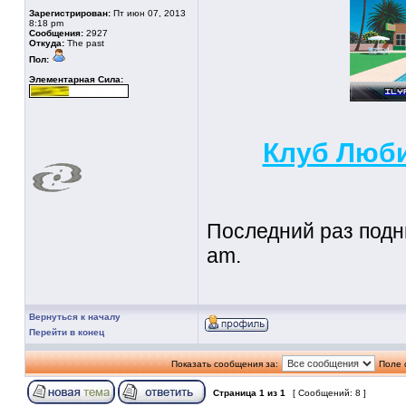
Зарегистрирован:
Пт июн 07, 2013
8:18 pm
Сообщения:
2927
Откуда:
The past
Пол:
Элементарная Сила:
Клуб Люби
Последний раз подни
am.
Вернуться к началу
Перейти в конец
Показать сообщения за:
Поле 
Страница
1
из
1
[ Сообщений: 8 ]