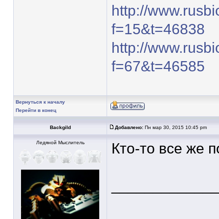
http://www.rusb
f=15&t=46838
http://www.rusb
f=67&t=46585
Вернуться к началу
Перейти в конец
Backgild
Добавлено:
Пн мар 30, 2015 10:45 pm
Ледяной Мыслитель
Кто-то все же п
____________