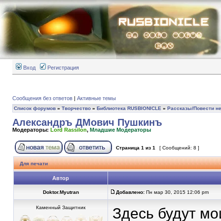
Вход
Регистрация
Сообщения без ответов
|
Активные темы
Список форумов
»
Творчество
»
Библиотека RUSBIONICLE
»
Рассказы/Повести не
Александръ ДМович Пушкинъ
Модераторы:
Lord Rassilon
,
Младшие Модераторы
Страница
1
из
1
[ Сообщений: 8 ]
Для печати
Автор
Doktor.Myutran
Добавлено:
Пн мар 30, 2015 12:06 pm
Каменный Защитник
Здесь будут мо