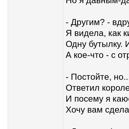
Но я давным-да
- Другим? - вд
Я видела, как к
Одну бутылку. 
А кое-что - с о
- Постойте, но.
Ответил королев
И посему я каюс
Хочу вам сдела