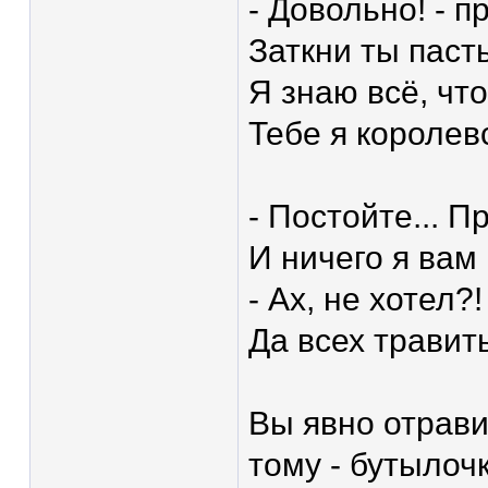
- Довольно! - п
Заткни ты паст
Я знаю всё, чт
Тебе я королев
- Постойте... П
И ничего я вам 
- Ах, не хотел?
Да всех травит
Вы явно отрави
тому - бутылоч