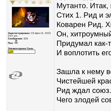
Мутанто. Итак,
Стих 1. Рид и 
Коварен Рид. Х
Он, хитроумны
Зарегистрирован:
Сб фев 14, 2015
5:07 pm
Сообщения:
326
Придумал как-т
Пол:
Элементарная Сила:
И воплотить ег
Зашла к нему в
Чистейшей кра
Рид ждал союз.
Чего злодей со