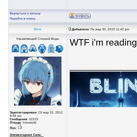
Вернуться к началу
Перейти в конец
Blink
Добавлено:
Пн мар 30, 2015 11:42 pm
Управляющий Стихией Воды
WTF i'm readin
____________
Зарегистрирован:
Сб мар 31, 2012
9:58 am
Сообщения:
32223
Откуда:
Interworld
Пол:
Элементарная Сила: