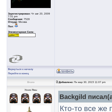
Зарегистрирован:
Чт авг 20, 2009
7:51 pm
Сообщения:
7528
Откуда:
Москва
Пол:
Элементарная Сила:
Вернуться к началу
Перейти в конец
Bruno
Добавлено:
Пн мар 30, 2015 11:07 pm
Узник Ямы
Backgild писал(а
Кто-то все же 