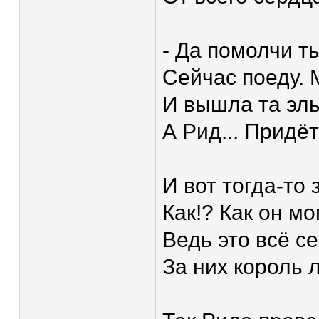
- Да помолчи т
Сейчас поеду. 
И вышла та эль
А Рид... Придёт
И вот тогда-то
Как!? Как он мо
Ведь это всё с
За них король 