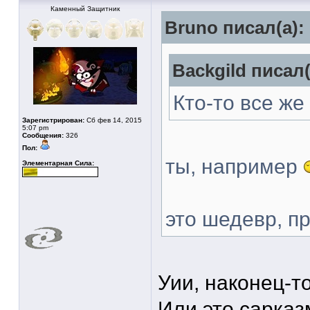
Каменный Защитник
Bruno писал(а):
Backgild писал(
Кто-то все же
Зарегистрирован:
Сб фев 14, 2015
5:07 pm
Сообщения:
326
Пол:
ты, например
Элементарная Сила:
это шедевр, 
Уии, наконец-т
Или это сарка