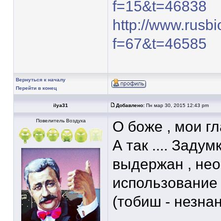
f=15&t=46838
http://www.rusb
f=67&t=46585
Вернуться к началу
Перейти в конец
ilya31
Добавлено:
Пн мар 30, 2015 12:43 pm
Повелитель Воздуха
О боже , мои гл
А так .... Заду
выдержан , не
использование
(тобиш - незна