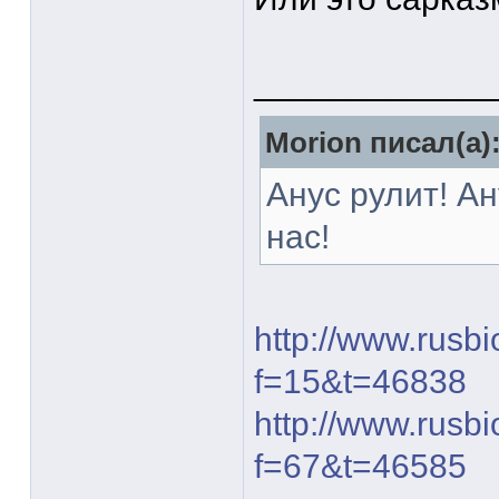
____________
Morion писал(а)
Анус рулит! Ан
нас!
http://www.rusb
f=15&t=46838
http://www.rusb
f=67&t=46585