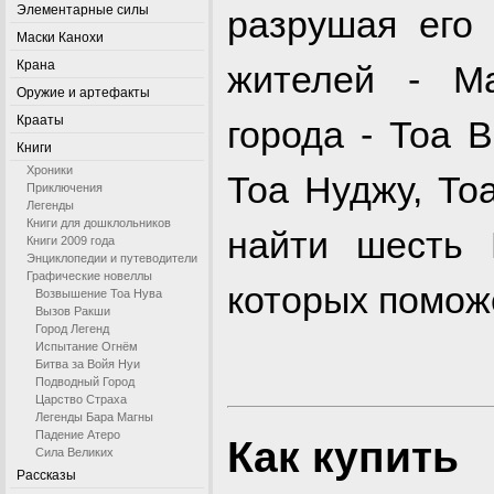
Элементарные силы
разрушая его
Маски Канохи
Крана
жителей - М
Оружие и артефакты
Крааты
города - Тоа 
Книги
Хроники
Тоа Нуджу, То
Приключения
Легенды
Книги для дошклольников
найти шесть 
Книги 2009 года
Энциклопедии и путеводители
Графические новеллы
которых помож
Возвышение Тоа Нува
Вызов Ракши
Город Легенд
Испытание Огнём
Битва за Войя Нуи
Подводный Город
Царство Страха
Легенды Бара Магны
Падение Атеро
Как купить
Сила Великих
Рассказы