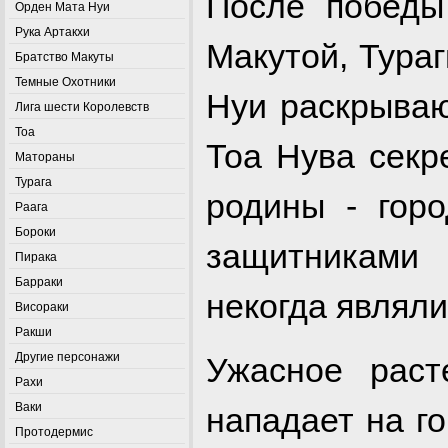
После победы
Орден Мата Нуи
Рука Артакхи
Макутой, Тура
Братство Макуты
Темные Охотники
Нуи раскрыва
Лига шести Королевств
Тоа
Тоа Нува секр
Матораны
Турага
родины - гор
Раага
Бороки
защитниками
Пирака
Барраки
некогда являли
Висораки
Ракши
Другие персонажи
Ужасное раст
Рахи
Ваки
нападает на г
Протодермис