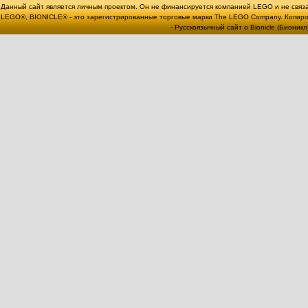
Данный сайт является личным проектом. Он не финансируется компанией LEGO и не связ
LEGO®, BIONICLE® - это зарегистрированные торговые марки The LEGO Company. Копи
- Русскоязычный сайт о Bionicle (Бионикл