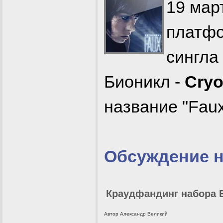
19 мар
платфо
сингла
Бионикл -
Cryo
название "Faux
Обсуждение 
Краудфандинг набора Б
Автор Александр Великий