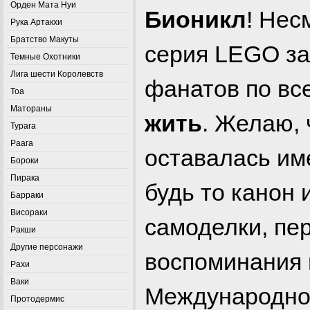
Орден Мата Нуи
Бионикл
! Нес
Рука Артакхи
Братство Макуты
серия LEGO зак
Темные Охотники
Лига шести Королевств
фанатов по вс
Тоа
Матораны
жить
. Желаю, 
Турага
Раага
оставалась име
Бороки
Пирака
будь то канон 
Барраки
Висораки
самоделки, пе
Ракши
Другие персонажи
воспоминания 
Рахи
Ваки
Международно
Протодермис