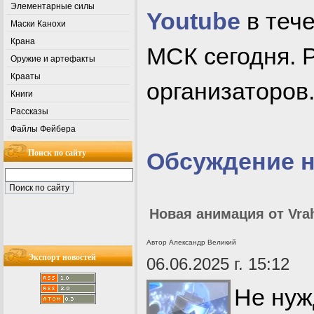
Элементарные силы
Youtube
в тече
Маски Канохи
Крана
МСК сегодня. 
Оружие и артефакты
Крааты
организаторов
Книги
Рассказы
Файлы Фейбера
Поиск по сайту
Обсуждение 
Новая анимация от Vra
Автор Александр Великий
Экспорт новостей
06.06.2025 г. 15:12
Не нуж