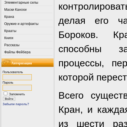
Элементарные силы
контролироват
Маски Канохи
Крана
делая его ч
Оружие и артефакты
Крааты
Бороков. Кр
Книги
Рассказы
способны з
Файлы Фейбера
процессы, пе
Авторизация
Пользователь
которой перес
Пароль
Всего сущест
Запомнить
Забыли пароль?
Кран, и кажд
из шести ра