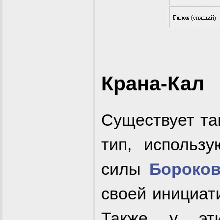
Крана-Кал
Существует т
тип, использ
силы
Бороков
своей инициат
Также у эт