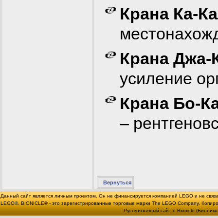
Крана Ка-К
местонахожд
Крана Джа-
усиление орг
Крана Бо-К
– рентгеновс
Вернуться
Данный сайт является личным проектом. Он не финансируется компанией LEGO и не связ
LEGO®, BIONICLE® - это зарегистрированные торговые марки The LEGO Company. Копи
- Русскоязычный сайт о Bionicle (Бионикл