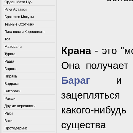
Орден Мата Нуи
Рука Артакхи
Братство Макуты
Темные Охотники
Лига шести Королевств
Тоа
Матораны
Крана
- это "м
Турага
Раага
Она получает
Бороки
Пирака
Бараг
и сп
Барраки
Висораки
зацеплятьс
Ракши
Другие персонажи
какого-нибу
Рахи
Ваки
сущес
Протодермис