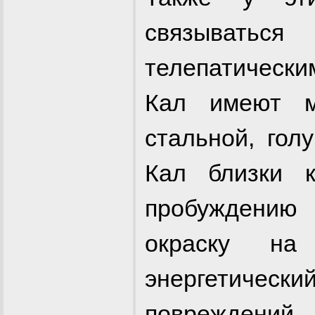
связыватьс
телепатически
Кал имеют ме
стальной, голу
Кал близки 
пробуждени
окраску на
энергетичес
повреждений.