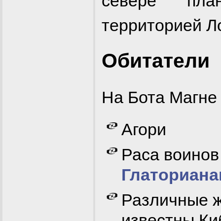
севере пла
территорией Л
Обитатели
На Бота Магне
Агори
Раса воинов
Глаториан
Различные ж
известны Ки