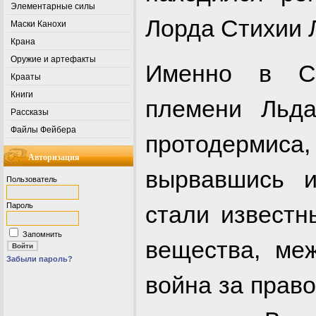
Элементарные силы
Лорда Стихии 
Маски Канохи
Крана
Оружие и артефакты
Именно в С
Крааты
Книги
племени Льда
Рассказы
Файлы Фейбера
протодерми
Авторизация
вырвавшись и
Пользователь
стали известн
Пароль
Запомнить
вещества, ме
Забыли пароль?
война за прав