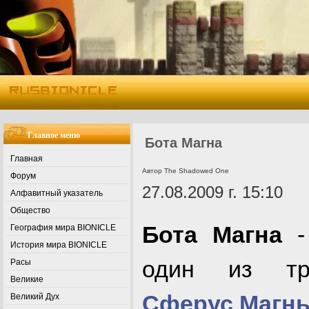
Главное меню
Бота Магна
Главная
Автор The Shadowed One
Форум
27.08.2009 г. 15:10
Алфавитный указатель
Общество
Бота Магна
- 
География мира BIONICLE
История мира BIONICLE
один из тр
Расы
Великие
Сферус Магн
Великий Дух