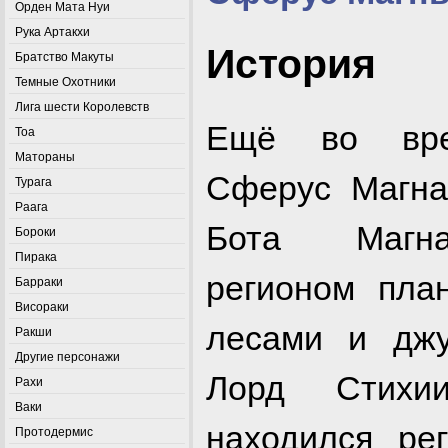
Орден Мата Нуи
Рука Артакхи
История
Братство Макуты
Темные Охотники
Лига шести Королевств
Ещё во вре
Тоа
Матораны
Сферус Магна
Турага
Раага
Бота Магн
Бороки
Пирака
регионом пла
Барраки
Висораки
лесами и джу
Ракши
Другие персонажи
Лорд Стихи
Рахи
Ваки
находился ре
Протодермис