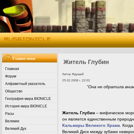
Главное меню
Житель Глубин
Главная
Автор Ждущий
Форум
25.02.2008 г. 22:02
Алфавитный указатель
"Она не обратила вни
Общество
География мира BIONICLE
История мира BIONICLE
Житель Глубин
– мифическое морск
Расы
он является единственным природ
Великие
Кальмары Великого Храма
. Когд
Великий Дух
Великий Диск между зубами неверо