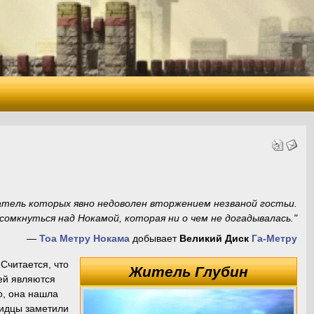
атель которых явно недоволен вторжением незваной гостьи.
омкнуться над Нокамой, которая ни о чем не догадывалась.
"
—
Тоа Метру
Нокама
добывает
Великий Диск
Га-Метру
Считается, что
Житель Глубин
ей являются
о, она нашла
видцы заметили