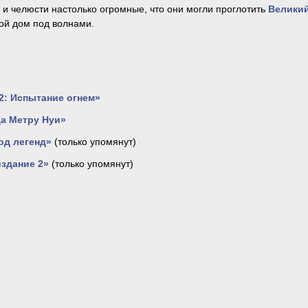
и челюсти настолько огромные, что они могли проглотить
Велики
вой дом под волнами.
: Испытание огнем»
а Метру Нуи»
од легенд»
(только упомянут)
здание 2»
(только упомянут)