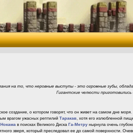
мания на то, что неровные выступы - это огромные зубы, облад
Гигантские челюсти приготовились с
ое создание, о котором говорят, что он живет на самом дне моря. 
ным врагом ужасных рептилий
Таракав
, хотя его излюбленной пищ
а
Нокама
в поисках Великого Диска
Га-Метру
нырнула очень глубок
ятного зверя, который преследовал ее до самой поверхности. Оче