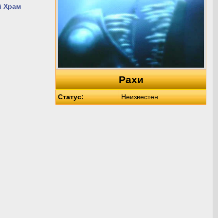
й Храм
Рахи
Статус:
Неизвестен