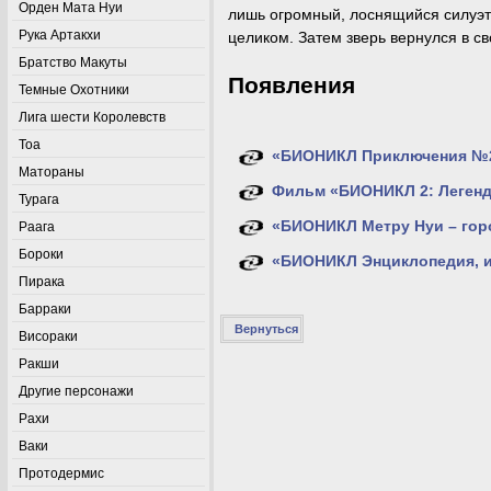
Орден Мата Нуи
лишь огромный, лоснящийся силуэт 
Рука Артакхи
целиком. Затем зверь вернулся в с
Братство Макуты
Появления
Темные Охотники
Лига шести Королевств
Тоа
«БИОНИКЛ Приключения №2
Матораны
Фильм «БИОНИКЛ 2: Легенд
Турага
«БИОНИКЛ Метру Нуи – гор
Раага
Бороки
«БИОНИКЛ Энциклопедия, и
Пирака
Барраки
Вернуться
Висораки
Ракши
Другие персонажи
Рахи
Ваки
Протодермис