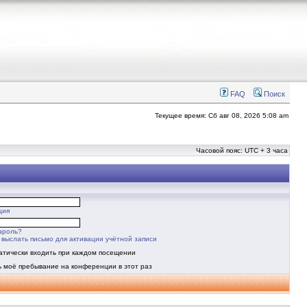
FAQ
Поиск
Текущее время: Сб авг 08, 2026 5:08 am
Часовой пояс: UTC + 3 часа
ция
ароль?
выслать письмо для активации учётной записи
атически входить при каждом посещении
ь моё пребывание на конференции в этот раз