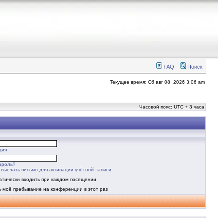
FAQ
Поиск
Текущее время: Сб авг 08, 2026 3:06 am
Часовой пояс: UTC + 3 часа
ция
ароль?
выслать письмо для активации учётной записи
атически входить при каждом посещении
ь моё пребывание на конференции в этот раз