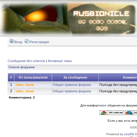
Вход
Регистрация
Сообщения без ответов
|
Активные темы
Список форумов
#
От пользователя
За сообщение
Коммен
1
-tahu_nuva-
Общие правила форума
Полгода без предупрежд
2
-tahu_nuva-
Общие правила форума
Полгода без предупрежд
Комментариев: 2
Для комфортного общения на форуме
Если у вас есть во
©20
Powered by
phpBB
©