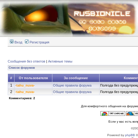
Вход
Регистрация
Сообщения без ответов
|
Активные темы
Список форумов
#
От пользователя
За сообщение
Коммен
1
-tahu_nuva-
Общие правила форума
Полгода без предупрежд
2
-tahu_nuva-
Общие правила форума
Полгода без предупрежд
Комментариев: 2
Для комфортного общения на форуме
Если у вас есть во
©20
Powered by
phpBB
©