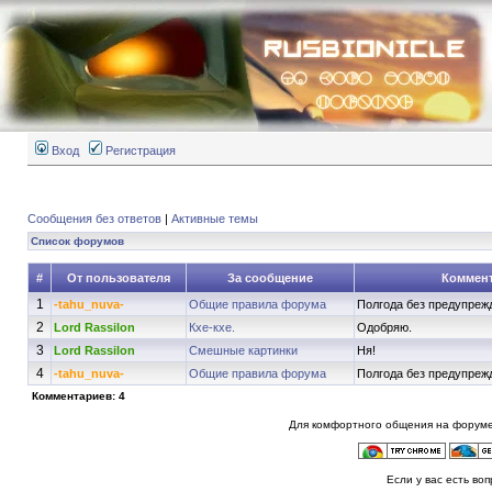
Вход
Регистрация
Сообщения без ответов
|
Активные темы
Список форумов
#
От пользователя
За сообщение
Коммен
1
-tahu_nuva-
Общие правила форума
Полгода без предупрежд
2
Lord Rassilon
Кхе-кхе.
Одобряю.
3
Lord Rassilon
Смешные картинки
Ня!
4
-tahu_nuva-
Общие правила форума
Полгода без предупрежд
Комментариев: 4
Для комфортного общения на форуме
Если у вас есть во