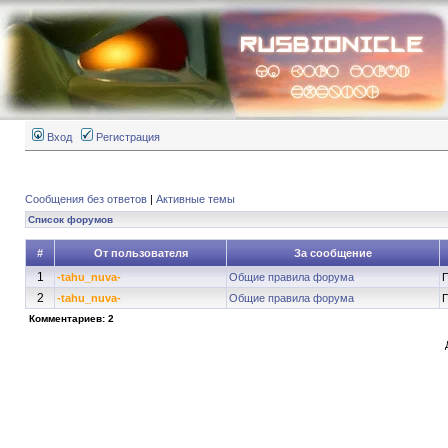
Вход
Регистрация
Сообщения без ответов
|
Активные темы
Список форумов
#
От пользователя
За сообщение
1
-tahu_nuva-
Общие правила форума
П
2
-tahu_nuva-
Общие правила форума
П
Комментариев: 2