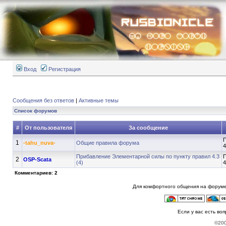
Вход
Регистрация
Сообщения без ответов
|
Активные темы
Список форумов
#
От пользователя
За сообщение
П
1
-tahu_nuva-
Общие правила форума
4
Прибавление Элементарной силы по пункту правил 4.3
П
2
OSP-Scata
(4)
4
Комментариев: 2
Для комфортного общения на форуме
Если у вас есть во
©20