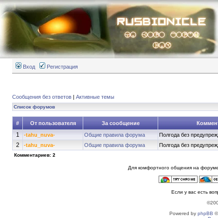
Вход
Регистрация
Сообщения без ответов
|
Активные темы
Список форумов
#
От пользователя
За сообщение
Коммен
1
-tahu_nuva-
Общие правила форума
Полгода без предупреж
2
-tahu_nuva-
Общие правила форума
Полгода без предупреж
Комментариев: 2
Для комфортного общения на форуме
Если у вас есть во
©20
Powered by
phpBB
©