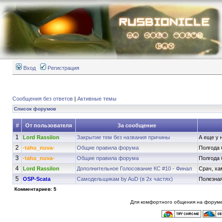
Вход
Регистрация
Сообщения без ответов
|
Активные темы
Список форумов
#
От пользователя
За сообщение
1
Lord Rassilon
Закрытие тем без названия причины
А еще у 
2
-tahu_nuva-
Общие правила форума
Полгода 
3
-tahu_nuva-
Общие правила форума
Полгода 
4
Lord Rassilon
Дополнительное Голосование КС #10 - Финал
Срач, ха
5
OSP-Scata
Самодельщикам by AuD (в 2х частях)
Полезная
Комментариев: 5
Для комфортного общения на форуме