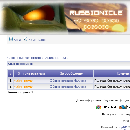
Вход
Регистрация
Сообщения без ответов
|
Активные темы
Список форумов
#
От пользователя
За сообщение
Коммен
1
-tahu_nuva-
Общие правила форума
Полгода без предупрежд
2
-tahu_nuva-
Общие правила форума
Полгода без предупрежд
Комментариев: 2
Для комфортного общения на форуме
Если у вас есть во
©20
Powered by
phpBB
©