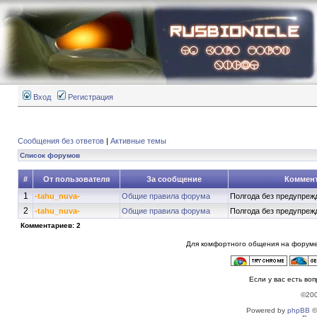
Вход
Регистрация
Сообщения без ответов
|
Активные темы
Список форумов
#
От пользователя
За сообщение
Коммен
1
-tahu_nuva-
Общие правила форума
Полгода без предупрежд
2
-tahu_nuva-
Общие правила форума
Полгода без предупрежд
Комментариев: 2
Для комфортного общения на форуме
Если у вас есть во
©20
Powered by
phpBB
©