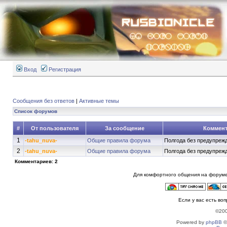
Вход
Регистрация
Сообщения без ответов
|
Активные темы
Список форумов
#
От пользователя
За сообщение
Коммен
1
-tahu_nuva-
Общие правила форума
Полгода без предупрежд
2
-tahu_nuva-
Общие правила форума
Полгода без предупрежд
Комментариев: 2
Для комфортного общения на форуме
Если у вас есть во
©20
Powered by
phpBB
©