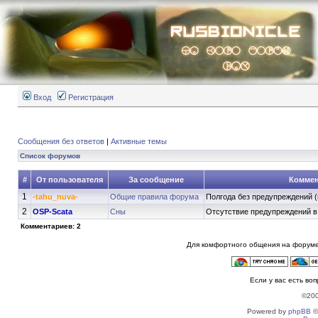
Вход
Регистрация
Сообщения без ответов
|
Активные темы
Список форумов
#
От пользователя
За сообщение
Коммен
1
-tahu_nuva-
Общие правила форума
Полгода без предупреждений (
2
OSP-Scata
Сны
Отсутствие предупреждений в 
Комментариев: 2
Для комфортного общения на форуме
Если у вас есть во
©20
Powered by
phpBB
©