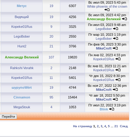
Вс июл 09, 2023 5:43 pm
Метус
19
6307
White phoenix of the crown
Вс июл 09, 2023 4:42 pm
Видящий
19
4256
Александр Великий
Пн июл 03, 2023 9:48 am
Kopeke01Rus
9
3325
LegoBober
Пт мар 10, 2023 1:19 pm
LegoBober
20
2550
LegoBober
Пн фев 06, 2023 3:30 pm
Hunt2
21
3766
MikeCroft
Пн янв 02, 2023 4:33 pm
Александр Великий
107
19820
Kopeke01Rus
Вс янв 01, 2023 11:21 am
Rahkshi Vorahk
2
2148
Kopeke01Rus
Чт дек 15, 2022 8:30 pm
Kopeke01Rus
11
5401
Kopeke01Rus
Вс ноя 27, 2022 12:36 pm
шурупоWёrt
19
4744
MikeCroft
Чт авг 18, 2022 5:50 pm
Cinnamon
95
15464
MikeCroft
Пт июл 22, 2022 3:19 pm
MegaStouk
4
1053
Blink
На страницу
1
,
2
,
3
,
4
,
5
...
21
След.