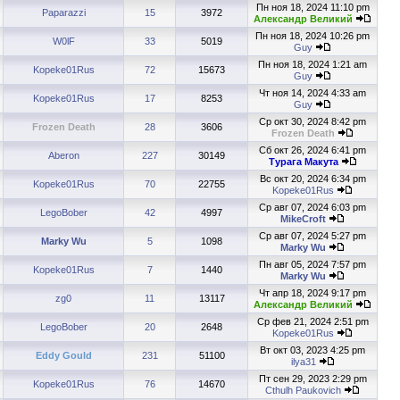
Пн ноя 18, 2024 11:10 pm
Paparazzi
15
3972
Александр Великий
Пн ноя 18, 2024 10:26 pm
W0lF
33
5019
Guy
Пн ноя 18, 2024 1:21 am
Kopeke01Rus
72
15673
Guy
Чт ноя 14, 2024 4:33 am
Kopeke01Rus
17
8253
Guy
Ср окт 30, 2024 8:42 pm
Frozen Death
28
3606
Frozen Death
Сб окт 26, 2024 6:41 pm
Aberon
227
30149
Турага Макута
Вс окт 20, 2024 6:34 pm
Kopeke01Rus
70
22755
Kopeke01Rus
Ср авг 07, 2024 6:03 pm
LegoBober
42
4997
MikeCroft
Ср авг 07, 2024 5:27 pm
Marky Wu
5
1098
Marky Wu
Пн авг 05, 2024 7:57 pm
Kopeke01Rus
7
1440
Marky Wu
Чт апр 18, 2024 9:17 pm
zg0
11
13117
Александр Великий
Ср фев 21, 2024 2:51 pm
LegoBober
20
2648
Kopeke01Rus
Вт окт 03, 2023 4:25 pm
Eddy Gould
231
51100
ilya31
Пт сен 29, 2023 2:29 pm
Kopeke01Rus
76
14670
Cthulh Paukovich