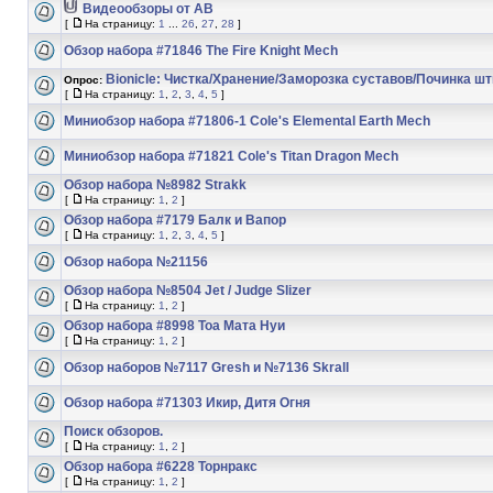
Видеообзоры от АВ
[
На страницу:
1
...
26
,
27
,
28
]
Обзор набора #71846 The Fire Knight Mech
Bionicle: Чистка/Хранение/Заморозка суставов/Починка ш
Опрос:
[
На страницу:
1
,
2
,
3
,
4
,
5
]
Миниобзор набора #71806-1 Cole's Elemental Earth Mech
Миниобзор набора #71821 Cole's Titan Dragon Mech
Обзор набора №8982 Strakk
[
На страницу:
1
,
2
]
Обзор набора #7179 Балк и Вапор
[
На страницу:
1
,
2
,
3
,
4
,
5
]
Обзор набора №21156
Обзор набора №8504 Jet / Judge Slizer
[
На страницу:
1
,
2
]
Обзор набора #8998 Тоа Мата Нуи
[
На страницу:
1
,
2
]
Обзор наборов №7117 Gresh и №7136 Skrall
Обзор набора #71303 Икир, Дитя Огня
Поиск обзоров.
[
На страницу:
1
,
2
]
Обзор набора #6228 Торнракс
[
На страницу:
1
,
2
]