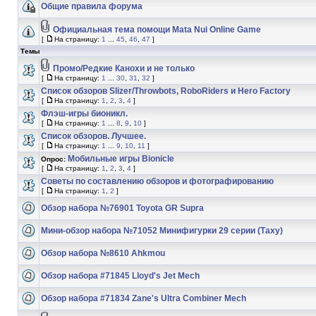
Общие правила форума
Официальная тема помощи Mata Nui Online Game
[
На страницу:
1
...
45
,
46
,
47
]
Темы
Промо/Редкие Канохи и не только
[
На страницу:
1
...
30
,
31
,
32
]
Список обзоров Slizer/Throwbots, RoboRiders и Hero Factory
[
На страницу:
1
,
2
,
3
,
4
]
Флэш-игры бионикл.
[
На страницу:
1
...
8
,
9
,
10
]
Список обзоров. Лучшее.
[
На страницу:
1
...
9
,
10
,
11
]
Мобильные игры Bionicle
Опрос:
[
На страницу:
1
,
2
,
3
,
4
]
Советы по составлению обзоров и фотографированию
[
На страницу:
1
,
2
]
Обзор набора №76901 Toyota GR Supra
Мини-обзор набора №71052 Минифигурки 29 серии (Таху)
Обзор набора №8610 Ahkmou
Обзор набора #71845 Lloyd's Jet Mech
Обзор набора #71834 Zane's Ultra Combiner Mech