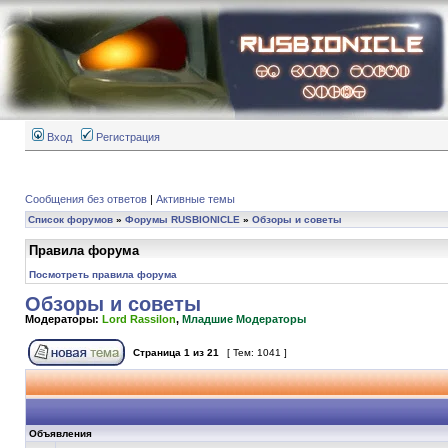
Вход
Регистрация
Сообщения без ответов
|
Активные темы
Список форумов
»
Форумы RUSBIONICLE
»
Обзоры и советы
Правила форума
Посмотреть правила форума
Обзоры и советы
Модераторы:
Lord Rassilon
,
Младшие Модераторы
Страница
1
из
21
[ Тем: 1041 ]
Объявления