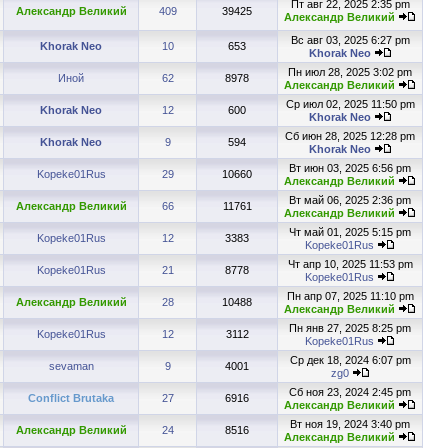
Пт авг 22, 2025 2:35 pm
Александр Великий
409
39425
Александр Великий
Вс авг 03, 2025 6:27 pm
Khorak Neo
10
653
Khorak Neo
Пн июл 28, 2025 3:02 pm
Иной
62
8978
Александр Великий
Ср июл 02, 2025 11:50 pm
Khorak Neo
12
600
Khorak Neo
Сб июн 28, 2025 12:28 pm
Khorak Neo
9
594
Khorak Neo
Вт июн 03, 2025 6:56 pm
Kopeke01Rus
29
10660
Александр Великий
Вт май 06, 2025 2:36 pm
Александр Великий
66
11761
Александр Великий
Чт май 01, 2025 5:15 pm
Kopeke01Rus
12
3383
Kopeke01Rus
Чт апр 10, 2025 11:53 pm
Kopeke01Rus
21
8778
Kopeke01Rus
Пн апр 07, 2025 11:10 pm
Александр Великий
28
10488
Александр Великий
Пн янв 27, 2025 8:25 pm
Kopeke01Rus
12
3112
Kopeke01Rus
Ср дек 18, 2024 6:07 pm
sevaman
9
4001
zg0
Сб ноя 23, 2024 2:45 pm
Conflict Brutaka
27
6916
Александр Великий
Вт ноя 19, 2024 3:40 pm
Александр Великий
24
8516
Александр Великий