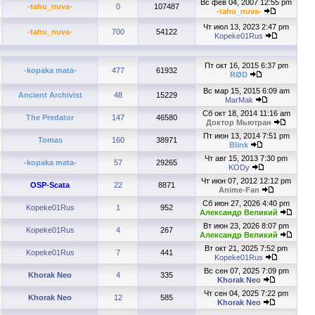
Вс фев 04, 2007 12:55 pm
-tahu_nuva-
0
107487
-tahu_nuva-
Чт июл 13, 2023 2:47 pm
-tahu_nuva-
700
54122
Kopeke01Rus
Пт окт 16, 2015 6:37 pm
-kopaka mata-
477
61932
RØD
Вс мар 15, 2015 6:09 am
Ancient Archivist
48
15229
MarMak
Сб окт 18, 2014 11:16 am
The Predator
147
46580
Доктор Мьютран
Пт июн 13, 2014 7:51 pm
Tomas
160
38971
Blink
Чт авг 15, 2013 7:30 pm
-kopaka mata-
57
29265
KODy
Чт июн 07, 2012 12:12 pm
OSP-Scata
22
8871
Anime-Fan
Сб июн 27, 2026 4:40 pm
Kopeke01Rus
1
952
Александр Великий
Вт июн 23, 2026 8:07 pm
Kopeke01Rus
4
267
Александр Великий
Вт окт 21, 2025 7:52 pm
Kopeke01Rus
7
441
Kopeke01Rus
Вс сен 07, 2025 7:09 pm
Khorak Neo
4
335
Khorak Neo
Чт сен 04, 2025 7:22 pm
Khorak Neo
12
585
Khorak Neo