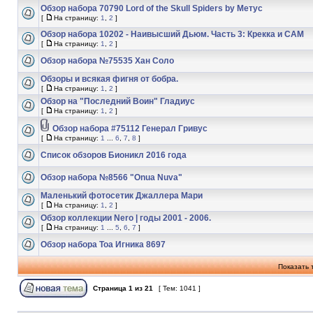
Обзор набора 70790 Lord of the Skull Spiders by Метус
[
На страницу:
1
,
2
]
Обзор набора 10202 - Наивысший Дьюм. Часть 3: Крекка и САМ
[
На страницу:
1
,
2
]
Обзор набора №75535 Хан Соло
Обзоры и всякая фигня от бобра.
[
На страницу:
1
,
2
]
Обзор на "Последний Воин" Гладиус
[
На страницу:
1
,
2
]
Обзор набора #75112 Генерал Гривус
[
На страницу:
1
...
6
,
7
,
8
]
Список обзоров Бионикл 2016 года
Обзор набора №8566 "Onua Nuva"
Маленький фотосетик Джаллера Мари
[
На страницу:
1
,
2
]
Обзор коллекции Nero | годы 2001 - 2006.
[
На страницу:
1
...
5
,
6
,
7
]
Обзор набора Тоа Игника 8697
Показать 
Страница
1
из
21
[ Тем: 1041 ]