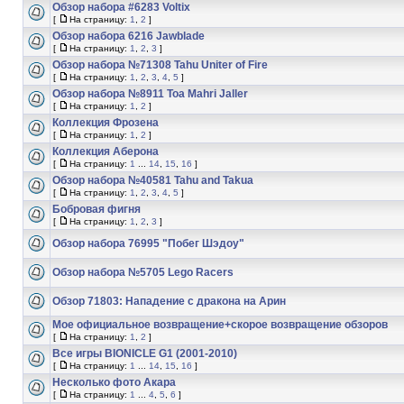
Обзор набора #6283 Voltix
[
На страницу:
1
,
2
]
Обзор набора 6216 Jawblade
[
На страницу:
1
,
2
,
3
]
Обзор набора №71308 Tahu Uniter of Fire
[
На страницу:
1
,
2
,
3
,
4
,
5
]
Обзор набора №8911 Toa Mahri Jaller
[
На страницу:
1
,
2
]
Коллекция Фрозена
[
На страницу:
1
,
2
]
Коллекция Аберона
[
На страницу:
1
...
14
,
15
,
16
]
Обзор набора №40581 Tahu and Takua
[
На страницу:
1
,
2
,
3
,
4
,
5
]
Бобровая фигня
[
На страницу:
1
,
2
,
3
]
Обзор набора 76995 "Побег Шэдоу"
Обзор набора №5705 Lego Racers
Обзор 71803: Нападение с дракона на Арин
Мое официальное возвращение+скорое возвращение обзоров
[
На страницу:
1
,
2
]
Все игры BIONICLE G1 (2001-2010)
[
На страницу:
1
...
14
,
15
,
16
]
Несколько фото Акара
[
На страницу:
1
...
4
,
5
,
6
]