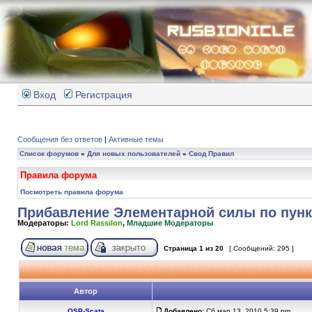
Вход
Регистрация
Сообщения без ответов
|
Активные темы
Список форумов
»
Для новых пользователей
»
Свод Правил
Правила форума
Посмотреть правила форума
Прибавление Элементарной силы по пункт
Модераторы:
Lord Rassilon
,
Младшие Модераторы
Страница
1
из
20
[ Сообщений: 295 ]
Автор
OSP-Scata
Добавлено:
Сб мар 13, 2010 5:39 pm