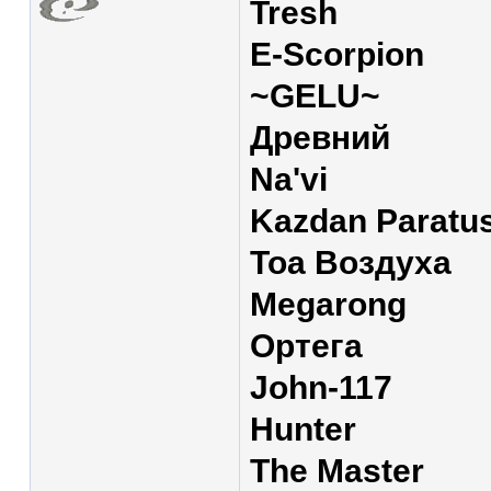
Tresh
E-Scorpion
~GELU~
Древний
Na'vi
Kazdan Paratu
Тоа Воздуха
Megarong
Ортега
John-117
Hunter
The Master