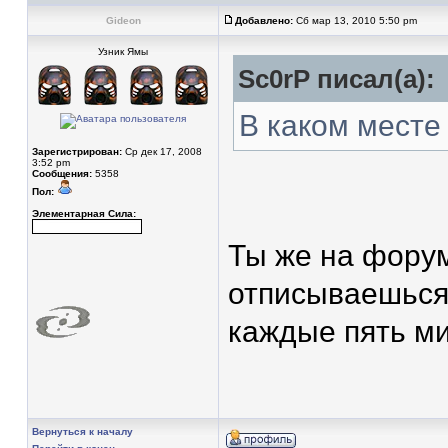
Gideon
Добавлено:
Сб мар 13, 2010 5:50 pm
Узник Ямы
Sc0rP писал(а):
В каком месте
Зарегистрирован:
Ср дек 17, 2008
3:52 pm
Сообщения:
5358
Пол:
Элементарная Сила:
Ты же на фору
отписываешься?
каждые пять ми
Вернуться к началу