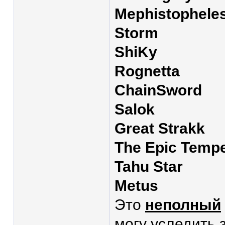
Mephistophele
Storm
ShiKy
Rognetta
ChainSword
Salok
Great Strakk
The Epic Temp
Tahu Star
Metus
Это
неполный
могу уследить 