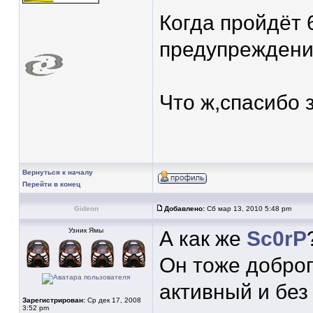
Когда пройдёт 
предупреждени
Что ж,спасибо з
Вернуться к началу
Перейти в конец
Gideon
Добавлено:
Сб мар 13, 2010 5:48 pm
Узник Ямы
А как же
Sc0rP
Он тоже добро
активный и без
Зарегистрирован:
Ср дек 17, 2008
3:52 pm