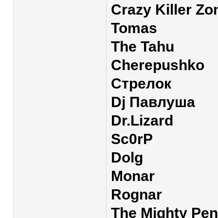
Crazy Killer Z
Tomas
The Tahu
Cherepushko
Стрелок
Dj Павлуша
Dr.Lizard
Sc0rP
Dolg
Monar
Rognar
The Mighty Pen