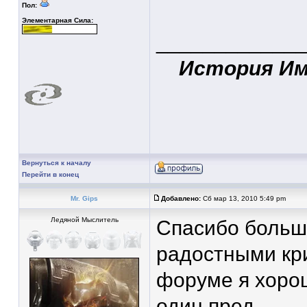
Пол:
Элементарная Сила:
____________
История Име
Вернуться к началу
Перейти в конец
Mr. Gips
Добавлено:
Сб мар 13, 2010 5:49 pm
Ледяной Мыслитель
Спасибо большо
радостными кри
форуме я хоро
один пред.