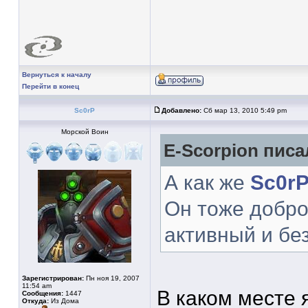
Вернуться к началу
Перейти в конец
Sc0rP
Добавлено:
Сб мар 13, 2010 5:49 pm
Морской Воин
E-Scorpion писа
А как же
Sc0r
Он тоже добр
активный и бе
Зарегистрирован:
Пн ноя 19, 2007
11:54 am
В каком месте 
Сообщения:
1447
Откуда:
Из Дома